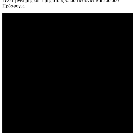
Τελετή Μνήμης και Τιμής στους 3.500 Πεσόντες και 200.000
Πρόσφυγες