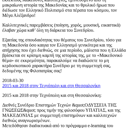
μακραίωνη ιστορία της Μακεδονίας και το θρυλικό ήρωα που
διέδωσε τον Ελληνικό Πολιτισμό στα πέρατα του κόσμου, τον
Μέγα Αλέξανδρο!
Καλλιτεχνικές παρεμβάσεις (ποίηση, χορός, μουσική, εικαστικά)
έλαβαν χώρα καθ’ όλη τη διάρκεια του Συνεδρίου.
Εξαιτίας της σπουδαιότητας του θέματος του Συνεδρίου, τόσο για
τη Μακεδονία όσο καιγια τον Ελληνισμό γενικότερα και της
απήχησης που έχει διεθνώς, σε μια περίοδο, μάλιστα που η Ελλάδα
βρίσκεται σε κρίσιμη καμπή της ιστορίας της, με το «Μακεδονικό
θέμα» σε εκκρεμότητα, παρακαλούμε να διαδώσετε το μη
κερδοσκοπικού χαρακτήρα Συνέδριο με τη συμμετοχή σας,
δεδομένης της Φιλοπατρίας σας!
2018-03-30
2015 και 2018 στην Τεχνόπολη και στη Θεσσαλονίκη
2015 και 2018 στην Τεχνόπολη και στη Θεσσαλονίκη:
Διεθνές Συνέδριο Επιστημών Τεχνών &quot;ΟΔΥΣΣΕΙΑ ΤΗΣ
ΓΝΩΣΕΩΣ&quot; προς τιμήν της φιλοσόφου ΥΠΑΤΙΑΣ, και της
ΜΑΚΕΔΟΝΙΑΣ με συμμετοχή επιστημόνων και καλλιτεχνών
διεθνώς αναγνωρισμένων.
Μετεδόθησαν διαδικτυακά από το πρόγραμμα e-learning του