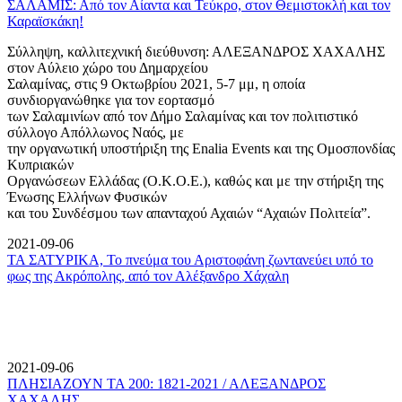
ΣΑΛΑΜΙΣ: Από τον Αίαντα και Τεύκρο, στον Θεμιστοκλή και τον
Καραϊσκάκη!
Σύλληψη, καλλιτεχνική διεύθυνση: ΑΛΕΞΑΝΔΡΟΣ ΧΑΧΑΛΗΣ
στον Αύλειο χώρο του Δημαρχείου
Σαλαμίνας, στις 9 Οκτωβρίου 2021, 5-7 μμ, η οποία
συνδιοργανώθηκε για τον εορτασμό
των Σαλαμινίων από τον Δήμο Σαλαμίνας και τον πολιτιστικό
σύλλογο Απόλλωνος Ναός, με
την οργανωτική υποστήριξη της Enalia Events και της Ομοσπονδίας
Κυπριακών
Οργανώσεων Ελλάδας (Ο.Κ.Ο.Ε.), καθώς και με την στήριξη της
Ένωσης Ελλήνων Φυσικών
και του Συνδέσμου των απανταχού Αχαιών “Αχαιών Πολιτεία”.
2021-09-06
ΤΑ ΣΑΤΥΡΙΚΑ, Το πνεύμα του Αριστοφάνη ζωντανεύει υπό το
φως της Ακρόπολης, από τον Αλέξανδρο Χάχαλη
2021-09-06
ΠΛΗΣΙΑΖΟΥΝ ΤΑ 200: 1821-2021 / ΑΛΕΞΑΝΔΡΟΣ
ΧΑΧΑΛΗΣ