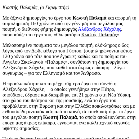
Κωστής Παλαμάς, (ο Γκρεμιστής)
Με άξονα δημιουργίας το έργο του
Κωστή Παλαμά
και αφορμή τη
συμπλήρωση 160 χρόνων από την γέννηση του μεγάλου μας
ποιητή, ο διεθνούς φήμης δημιουργός
Αλέξανδρος Χάχαλης
,
παρουσιάζει το έργο του, «Οπερατόριο
Κωστής Παλαμάς
».
Μελοποιημένα ποιήματα του μεγάλου ποιητή, ολόκληρος ο 6ος
λόγος από τον Δωδεκάλογο του Γύφτου, (συμπληρώνονται φέτος
120 χρόνια από τότε που τον έγραψε) καθώς και το ποίημα του
Άγγελου Σικελιανού «Παλαμάς», συνθέτουν τη δημιουργία του
Αλέξανδρου Χάχαλη, που καθίσταται άκρως επίκαιρη – λόγω
συγκυρίας – για τον Ελληνισμό και τον Άνθρωπο.
Η προσωπικότητα και το μέχρι σήμερα έργο του συνθέτη
Αλέξανδρου Χάχαλη, – ο οποίος γεννήθηκε στην Πάτρα,
σπούδασε, έδρασε και διακρίθηκε επί 21 χρόνια στη Νέα Υόρκη,
στο χώρο του θεάτρου και της μουσικής, ενώ το έργο του
προβάλλεται στην Ευρώπη και στην Ελλάδα ποικιλοτρόπως και με
ενθουσιώδη ανταπόκριση από το κοινό, σε συνδυασμό με το έργο
του μεγάλου ποιητή
Κωστή Παλαμά
, το οποίο αποδεικνύεται στην
εποχή μας άκρως επίκαιρο, εγγυώνται ένα καλλιτεχνικό γεγονός
υψίστης σημασίας.
Το έργο θα εκτελεστεί από σημαντικούς εκτελεστές, καθώς μαζί