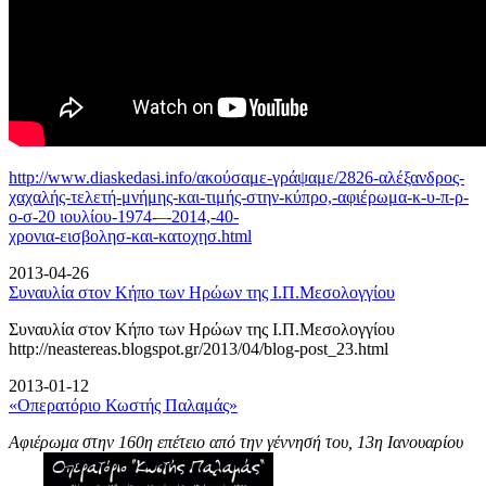
http://www.diaskedasi.info/ακούσαμε-γράψαμε/2826-αλέξανδρος-
χαχαλής-τελετή-
μνήμης-και-τιμής-στην-κύπρο,-αφιέρωμα-κ-υ-π-ρ-
ο-σ-20 ιουλίου-1974-–-2014,-40-
χρονια-εισβολησ-και-κατοχησ.html
2013-04-26
Συναυλία στον Κήπο των Ηρώων της Ι.Π.Μεσολογγίου
Συναυλία στον Κήπο των Ηρώων της Ι.Π.Μεσολογγίου
http://neastereas.blogspot.gr/2013/04/blog-post_23.html
2013-01-12
«Οπερατόριο Κωστής Παλαμάς»
Αφιέρωμα στην 160η επέτειο από την γέννησή του, 13η Ιανουαρίου