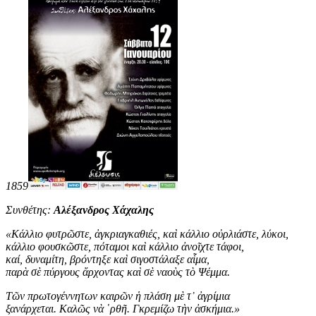
1859
Συνθέτης:
Αλέξανδρος Χάχαλης
«
Κάλλιο φυτρῶστε, ἀγκριαγκαθιές, καὶ κάλλιο οὐρλιάστε, λύκοι,
κάλλιο φουσκῶστε, πόταμοι καὶ κάλλιο ἀνοῖχτε τάφοι,
καί, δυναμίτη, βρόντηξε καὶ σιγοστάλαξε αἷμα,
παρὰ σὲ πύργους ἄρχοντας καὶ σὲ ναοὺς τὸ Ψέμμα.
Τῶν πρωτογέννητων καιρῶν ἡ πλάση μὲ τ᾿ ἀγρίμια
ξανάρχεται. Καλῶς νὰ ῾ρθῆ. Γκρεμίζω τὴν ἀσκήμια
.
»