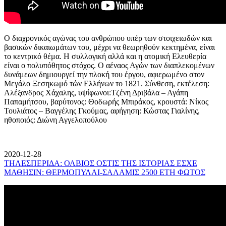
Ο διαχρονικός αγώνας του ανθρώπου υπέρ των στοιχειωδών και
βασικών δικαιωμάτων του, μέχρι να θεωρηθούν κεκτημένα, είναι
το κεντρικό θέμα. Η συλλογική αλλά και η ατομική Ελευθερία
είναι ο πολυπόθητος στόχος. Ο αέναος Αγών των διαπλεκομένων
δυνάμεων δημιουργεί την πλοκή του έργου, αφιερωμένο στον
Μεγάλο Ξεσηκωμό τών Ελλήνων το 1821. Σύνθεση, εκτέλεση:
Αλέξανδρος Χάχαλης, υψίφωνοι:Τζένη Δριβάλα – Αγάπη
Παπαμήτσου, βαρύτονος: Θοδωρής Μπιράκος, κρουστά: Νίκος
Τουλιάτος – Βαγγέλης Γκούμας, αφήγηση: Κώστας Γιαλίνης,
ηθοποιός: Διώνη Αγγελοπούλου
2020-12-28
ΤΗΛΕΣΠΕΡΙΔΑ: ΟΛΒΙΟΣ ΟΣΤΙΣ ΤΗΣ ΙΣΤΟΡΙΑΣ ΕΣΧΕ
ΜΑΘΗΣΙΝ: ΘΕΡΜΟΠΥΛΑΙ-ΣΑΛΑΜΙΣ 2500 ΕΤΗ ΦΩΤΟΣ