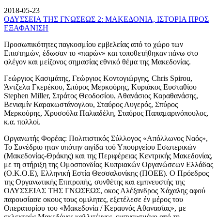
2018-05-23
ΟΔΥΣΣΕΙΑ ΤΗΣ ΓΝΩΣΕΩΣ 2: ΜΑΚΕΔΟΝΙΑ, ΙΣΤΟΡΙΑ ΠΡΟΣ
ΕΞΑΦΑΝΙΣΗ
Προσωπικότητες παγκοσμίου εμβελείας από το χώρο των
Επιστημών, έδωσαν το «παρών» και τοποθετήθηκαν πάνω στο
φλέγον και μείζονος σημασίας εθνικό θέμα της Μακεδονίας.
Γεώργιος Κασιμάτης, Γεώργιος Κοντογιώργης, Chris Spirou,
Άντζελα Γκερέκου, Σπύρος Μερκούρης, Κυριάκος Ευσταθίου
Stephen Miller, Στράτος Θεοδοσίου, Αθανάσιος Καραθανάσης,
Βενιαμίν Καρακωστάνογλου, Σταύρος Λυγερός, Σπύρος
Μερκούρης, Χρυσούλα Παλιαδέλη, Σταύρος Παπαμαρινόπουλος,
κ.α. πολλοί.
Οργανωτής Φορέας: Πολιτιστικός Σύλλογος «Απόλλωνος Ναός»,
Το Συνέδριο ηταν υπότην αιγίδα τού Υπουργείου Εσωτερικών
(Μακεδονίας-Θράκης) και της Περιφέρειας Κεντρικής Μακεδονίας,
με τη στήριξη της Ομοσπονδίας Κυπριακών Οργανώσεων Ελλάδας
(Ο.Κ.Ο.Ε), Ελληνική Εστία Θεσσαλονίκης (ΠΟΕΕ). Ο Πρόεδρος
της Οργανωτικής Επιτροπής, συνθέτης και εμπνευστής της
ΟΔΥΣΣΕΙΑΣ ΤΗΣ ΓΝΩΣΕΩΣ, οκος Αλέξανδρος Χάχαλης αφού
παρουσίασε οκους τους ομιλητες, εξετέλεσε έν μέρος του
Οπερατορίου του «Μακεδονία / Κεραυνός Αθανασίας», με
εκλεκτούς Μακεδόνες καλλιτέχνες, εμπνευσμένο από τη