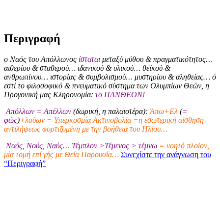
Περιγραφή
ο Ναός του Απόλλωνος
ίσταται
μεταξύ μύθου & πραγματικότητος…
αιθερίου & σταθερού… ιδανικού & υλικού… θεϊκού &
ανθρωπίνου… ιστορίας & συμβολισμού… μυστηρίου & αληθείας… ό
εστί το φιλοσοφικό & πνευματικό σύστημα των Ολυμπίων Θεών, η
Προγονική μας Κληρονομία:
το ΠΑΝΘΕΟΝ!
Απόλλων = Απέλλων
(δωρική, η παλαιοτέρα):
Άπω+Ελ
(
=
φώς
)
+λούων = Υπερκοσμία Ακτινοβολία =η εσωτερική αίσθηση
αντιλήψεως φορτιζομένη με την βοήθεια του Ηλίου…
Ναός, Νούς, Ναύς… Τέμπλον >Τέμενος > τέμνω
= νοητό πλοίον,
μία τομή επί γής με Θεία Παρουσία…
Συνεχίστε την ανάγνωση του
“Περιγραφή”