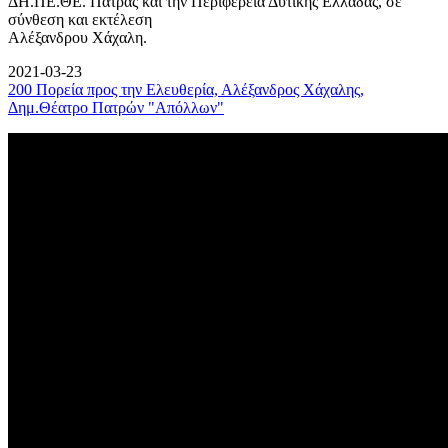
ΔΗ.ΠΕ.ΘΕ. Πάτρας και την Περιφέρεια Δυτικής Ελλάδας, σε
σύνθεση και εκτέλεση
Αλέξανδρου Χάχαλη.
2021-03-23
200 Πορεία προς την Ελευθερία, Αλέξανδρος Χάχαλης,
Δημ.Θέατρο Πατρών "Απόλλων"