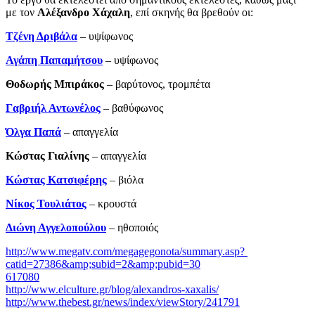
με τον
Αλέξανδρο Χάχαλη
, επί σκηνής θα βρεθούν οι:
Τζένη Δριβάλα
– υψίφωνος
Αγάπη Παπαμήτσου
– υψίφωνος
Θοδωρής Μπιράκος
– βαρύτονος, τρομπέτα
Γαβριήλ Αντωνέλος
– βαθύφωνος
Όλγα Παπά
– απαγγελία
Κώστας Γιαλίνης
­– απαγγελία
Κώστας Κατσιφέρης
– βιόλα
Νίκος Τουλιάτος
– κρουστά
Διώνη Αγγελοπούλου
– ηθοποιός
http://www.megatv.com/megagegonota/summary.asp?
catid=27386&amp;subid=2&amp;pubid=30
617080
http://www.elculture.gr/blog/alexandros-xaxalis/
http://www.thebest.gr/news/index/viewStory/241791