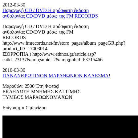
2012-03-30
Παραγωγή CD / DVD Η πρόσφατη έκδοση
ανθολογίας CD/DVD μέσω της FM RECORDS
Παραγωγή CD / DVD Η πρόσφατη έκδοση
ανθολογίας CD/DVD μέσω της FM
RECORDS
http://www.fmrecords.net/fm/store_pages/album_pageGR.php?
product_ID=17003014
ΙΣΟΡΡΟΠΙΑ ) http://www.ethnos.gr/article.asp?
catid=23137&amp;subid=2&amp;pubid=63715466
2010-03-30
ΠΑΝΑΝΘΡΩΠΙΝΟΝ ΜΑΡΑΘΩΝΙΟΝ ΚΑΛΕΣΜΑ!
Μαραθών: 2500 Έτη Φωτός!
ΕΚΔΗΛΩΣΗ ΜΝΗΜΗΣ ΚΑΙ ΤΙΜΗΣ
ΤΥΜΒΟΣ ΜΑΡΑΘΩΝΟΜΑΧΩΝ
Επίγραμμα Σιμωνίδου