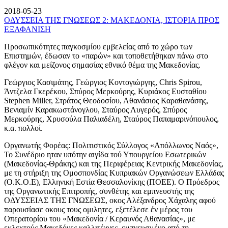
2018-05-23
ΟΔΥΣΣΕΙΑ ΤΗΣ ΓΝΩΣΕΩΣ 2: ΜΑΚΕΔΟΝΙΑ, ΙΣΤΟΡΙΑ ΠΡΟΣ
ΕΞΑΦΑΝΙΣΗ
Προσωπικότητες παγκοσμίου εμβελείας από το χώρο των
Επιστημών, έδωσαν το «παρών» και τοποθετήθηκαν πάνω στο
φλέγον και μείζονος σημασίας εθνικό θέμα της Μακεδονίας.
Γεώργιος Κασιμάτης, Γεώργιος Κοντογιώργης, Chris Spirou,
Άντζελα Γκερέκου, Σπύρος Μερκούρης, Κυριάκος Ευσταθίου
Stephen Miller, Στράτος Θεοδοσίου, Αθανάσιος Καραθανάσης,
Βενιαμίν Καρακωστάνογλου, Σταύρος Λυγερός, Σπύρος
Μερκούρης, Χρυσούλα Παλιαδέλη, Σταύρος Παπαμαρινόπουλος,
κ.α. πολλοί.
Οργανωτής Φορέας: Πολιτιστικός Σύλλογος «Απόλλωνος Ναός»,
Το Συνέδριο ηταν υπότην αιγίδα τού Υπουργείου Εσωτερικών
(Μακεδονίας-Θράκης) και της Περιφέρειας Κεντρικής Μακεδονίας,
με τη στήριξη της Ομοσπονδίας Κυπριακών Οργανώσεων Ελλάδας
(Ο.Κ.Ο.Ε), Ελληνική Εστία Θεσσαλονίκης (ΠΟΕΕ). Ο Πρόεδρος
της Οργανωτικής Επιτροπής, συνθέτης και εμπνευστής της
ΟΔΥΣΣΕΙΑΣ ΤΗΣ ΓΝΩΣΕΩΣ, οκος Αλέξανδρος Χάχαλης αφού
παρουσίασε οκους τους ομιλητες, εξετέλεσε έν μέρος του
Οπερατορίου του «Μακεδονία / Κεραυνός Αθανασίας», με
εκλεκτούς Μακεδόνες καλλιτέχνες, εμπνευσμένο από τη