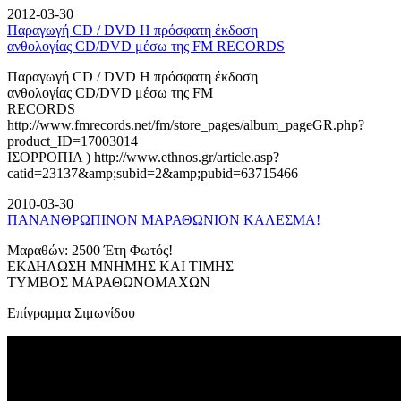
2012-03-30
Παραγωγή CD / DVD Η πρόσφατη έκδοση
ανθολογίας CD/DVD μέσω της FM RECORDS
Παραγωγή CD / DVD Η πρόσφατη έκδοση
ανθολογίας CD/DVD μέσω της FM
RECORDS
http://www.fmrecords.net/fm/store_pages/album_pageGR.php?
product_ID=17003014
ΙΣΟΡΡΟΠΙΑ ) http://www.ethnos.gr/article.asp?
catid=23137&amp;subid=2&amp;pubid=63715466
2010-03-30
ΠΑΝΑΝΘΡΩΠΙΝΟΝ ΜΑΡΑΘΩΝΙΟΝ ΚΑΛΕΣΜΑ!
Μαραθών: 2500 Έτη Φωτός!
ΕΚΔΗΛΩΣΗ ΜΝΗΜΗΣ ΚΑΙ ΤΙΜΗΣ
ΤΥΜΒΟΣ ΜΑΡΑΘΩΝΟΜΑΧΩΝ
Επίγραμμα Σιμωνίδου