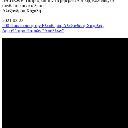
ΔΗ.ΠΕ.ΘΕ. Πάτρας και την Περιφέρεια Δυτικής Ελλάδας, σε
σύνθεση και εκτέλεση
Αλέξανδρου Χάχαλη.
2021-03-23
200 Πορεία προς την Ελευθερία, Αλέξανδρος Χάχαλης,
Δημ.Θέατρο Πατρών "Απόλλων"