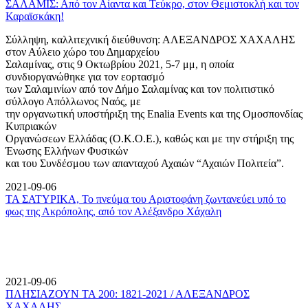
ΣΑΛΑΜΙΣ: Από τον Αίαντα και Τεύκρο, στον Θεμιστοκλή και τον
Καραϊσκάκη!
Σύλληψη, καλλιτεχνική διεύθυνση: ΑΛΕΞΑΝΔΡΟΣ ΧΑΧΑΛΗΣ
στον Αύλειο χώρο του Δημαρχείου
Σαλαμίνας, στις 9 Οκτωβρίου 2021, 5-7 μμ, η οποία
συνδιοργανώθηκε για τον εορτασμό
των Σαλαμινίων από τον Δήμο Σαλαμίνας και τον πολιτιστικό
σύλλογο Απόλλωνος Ναός, με
την οργανωτική υποστήριξη της Enalia Events και της Ομοσπονδίας
Κυπριακών
Οργανώσεων Ελλάδας (Ο.Κ.Ο.Ε.), καθώς και με την στήριξη της
Ένωσης Ελλήνων Φυσικών
και του Συνδέσμου των απανταχού Αχαιών “Αχαιών Πολιτεία”.
2021-09-06
ΤΑ ΣΑΤΥΡΙΚΑ, Το πνεύμα του Αριστοφάνη ζωντανεύει υπό το
φως της Ακρόπολης, από τον Αλέξανδρο Χάχαλη
2021-09-06
ΠΛΗΣΙΑΖΟΥΝ ΤΑ 200: 1821-2021 / ΑΛΕΞΑΝΔΡΟΣ
ΧΑΧΑΛΗΣ