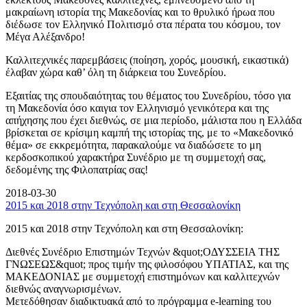
μακραίωνη ιστορία της Μακεδονίας και το θρυλικό ήρωα που
διέδωσε τον Ελληνικό Πολιτισμό στα πέρατα του κόσμου, τον
Μέγα Αλέξανδρο!
Καλλιτεχνικές παρεμβάσεις (ποίηση, χορός, μουσική, εικαστικά)
έλαβαν χώρα καθ’ όλη τη διάρκεια του Συνεδρίου.
Εξαιτίας της σπουδαιότητας του θέματος του Συνεδρίου, τόσο για
τη Μακεδονία όσο καιγια τον Ελληνισμό γενικότερα και της
απήχησης που έχει διεθνώς, σε μια περίοδο, μάλιστα που η Ελλάδα
βρίσκεται σε κρίσιμη καμπή της ιστορίας της, με το «Μακεδονικό
θέμα» σε εκκρεμότητα, παρακαλούμε να διαδώσετε το μη
κερδοσκοπικού χαρακτήρα Συνέδριο με τη συμμετοχή σας,
δεδομένης της Φιλοπατρίας σας!
2018-03-30
2015 και 2018 στην Τεχνόπολη και στη Θεσσαλονίκη
2015 και 2018 στην Τεχνόπολη και στη Θεσσαλονίκη:
Διεθνές Συνέδριο Επιστημών Τεχνών &quot;ΟΔΥΣΣΕΙΑ ΤΗΣ
ΓΝΩΣΕΩΣ&quot; προς τιμήν της φιλοσόφου ΥΠΑΤΙΑΣ, και της
ΜΑΚΕΔΟΝΙΑΣ με συμμετοχή επιστημόνων και καλλιτεχνών
διεθνώς αναγνωρισμένων.
Μετεδόθησαν διαδικτυακά από το πρόγραμμα e-learning του