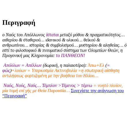
Περιγραφή
ο Ναός του Απόλλωνος
ίσταται
μεταξύ μύθου & πραγματικότητος…
αιθερίου & σταθερού… ιδανικού & υλικού… θεϊκού &
ανθρωπίνου… ιστορίας & συμβολισμού… μυστηρίου & αληθείας… ό
εστί το φιλοσοφικό & πνευματικό σύστημα των Ολυμπίων Θεών, η
Προγονική μας Κληρονομία:
το ΠΑΝΘΕΟΝ!
Απόλλων = Απέλλων
(δωρική, η παλαιοτέρα):
Άπω+Ελ
(
=
φώς
)
+λούων = Υπερκοσμία Ακτινοβολία =η εσωτερική αίσθηση
αντιλήψεως φορτιζομένη με την βοήθεια του Ηλίου…
Ναός, Νούς, Ναύς… Τέμπλον >Τέμενος > τέμνω
= νοητό πλοίον,
μία τομή επί γής με Θεία Παρουσία…
Συνεχίστε την ανάγνωση του
“Περιγραφή”