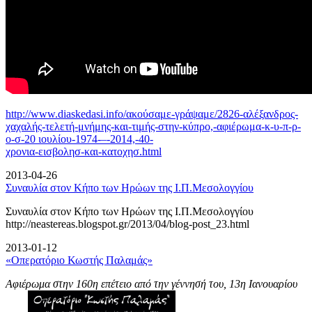
http://www.diaskedasi.info/ακούσαμε-γράψαμε/2826-αλέξανδρος-
χαχαλής-τελετή-
μνήμης-και-τιμής-στην-κύπρο,-αφιέρωμα-κ-υ-π-ρ-
ο-σ-20 ιουλίου-1974-–-2014,-40-
χρονια-εισβολησ-και-κατοχησ.html
2013-04-26
Συναυλία στον Κήπο των Ηρώων της Ι.Π.Μεσολογγίου
Συναυλία στον Κήπο των Ηρώων της Ι.Π.Μεσολογγίου
http://neastereas.blogspot.gr/2013/04/blog-post_23.html
2013-01-12
«Οπερατόριο Κωστής Παλαμάς»
Αφιέρωμα στην 160η επέτειο από την γέννησή του, 13η Ιανουαρίου