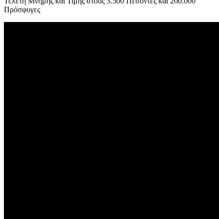
Τελετή Μνήμης και Τιμής στους 3.500 Πεσόντες και 200.000
Πρόσφυγες