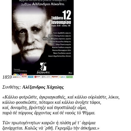
1859
Συνθέτης:
Αλέξανδρος Χάχαλης
«
Κάλλιο φυτρῶστε, ἀγκριαγκαθιές, καὶ κάλλιο οὐρλιάστε, λύκοι,
κάλλιο φουσκῶστε, πόταμοι καὶ κάλλιο ἀνοῖχτε τάφοι,
καί, δυναμίτη, βρόντηξε καὶ σιγοστάλαξε αἷμα,
παρὰ σὲ πύργους ἄρχοντας καὶ σὲ ναοὺς τὸ Ψέμμα.
Τῶν πρωτογέννητων καιρῶν ἡ πλάση μὲ τ᾿ ἀγρίμια
ξανάρχεται. Καλῶς νὰ ῾ρθῆ. Γκρεμίζω τὴν ἀσκήμια
.
»