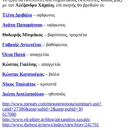
με τον
Αλέξανδρο Χάχαλη
, επί σκηνής θα βρεθούν οι:
Τζένη Δριβάλα
– υψίφωνος
Αγάπη Παπαμήτσου
– υψίφωνος
Θοδωρής Μπιράκος
– βαρύτονος, τρομπέτα
Γαβριήλ Αντωνέλος
– βαθύφωνος
Όλγα Παπά
– απαγγελία
Κώστας Γιαλίνης
­– απαγγελία
Κώστας Κατσιφέρης
– βιόλα
Νίκος Τουλιάτος
– κρουστά
Διώνη Αγγελοπούλου
– ηθοποιός
http://www.megatv.com/megagegonota/summary.asp?
catid=27386&amp;subid=2&amp;pubid=30
617080
http://www.elculture.gr/blog/alexandros-xaxalis/
http://www.thebest.gr/news/index/viewStory/241791