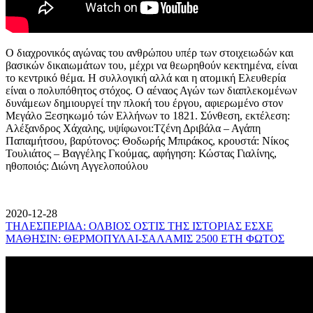
Ο διαχρονικός αγώνας του ανθρώπου υπέρ των στοιχειωδών και
βασικών δικαιωμάτων του, μέχρι να θεωρηθούν κεκτημένα, είναι
το κεντρικό θέμα. Η συλλογική αλλά και η ατομική Ελευθερία
είναι ο πολυπόθητος στόχος. Ο αέναος Αγών των διαπλεκομένων
δυνάμεων δημιουργεί την πλοκή του έργου, αφιερωμένο στον
Μεγάλο Ξεσηκωμό τών Ελλήνων το 1821. Σύνθεση, εκτέλεση:
Αλέξανδρος Χάχαλης, υψίφωνοι:Τζένη Δριβάλα – Αγάπη
Παπαμήτσου, βαρύτονος: Θοδωρής Μπιράκος, κρουστά: Νίκος
Τουλιάτος – Βαγγέλης Γκούμας, αφήγηση: Κώστας Γιαλίνης,
ηθοποιός: Διώνη Αγγελοπούλου
2020-12-28
ΤΗΛΕΣΠΕΡΙΔΑ: ΟΛΒΙΟΣ ΟΣΤΙΣ ΤΗΣ ΙΣΤΟΡΙΑΣ ΕΣΧΕ
ΜΑΘΗΣΙΝ: ΘΕΡΜΟΠΥΛΑΙ-ΣΑΛΑΜΙΣ 2500 ΕΤΗ ΦΩΤΟΣ