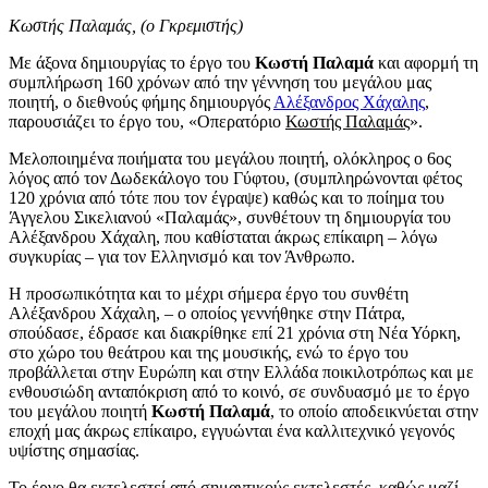
Κωστής Παλαμάς, (ο Γκρεμιστής)
Με άξονα δημιουργίας το έργο του
Κωστή Παλαμά
και αφορμή τη
συμπλήρωση 160 χρόνων από την γέννηση του μεγάλου μας
ποιητή, ο διεθνούς φήμης δημιουργός
Αλέξανδρος Χάχαλης
,
παρουσιάζει το έργο του, «Οπερατόριο
Κωστής Παλαμάς
».
Μελοποιημένα ποιήματα του μεγάλου ποιητή, ολόκληρος ο 6ος
λόγος από τον Δωδεκάλογο του Γύφτου, (συμπληρώνονται φέτος
120 χρόνια από τότε που τον έγραψε) καθώς και το ποίημα του
Άγγελου Σικελιανού «Παλαμάς», συνθέτουν τη δημιουργία του
Αλέξανδρου Χάχαλη, που καθίσταται άκρως επίκαιρη – λόγω
συγκυρίας – για τον Ελληνισμό και τον Άνθρωπο.
Η προσωπικότητα και το μέχρι σήμερα έργο του συνθέτη
Αλέξανδρου Χάχαλη, – ο οποίος γεννήθηκε στην Πάτρα,
σπούδασε, έδρασε και διακρίθηκε επί 21 χρόνια στη Νέα Υόρκη,
στο χώρο του θεάτρου και της μουσικής, ενώ το έργο του
προβάλλεται στην Ευρώπη και στην Ελλάδα ποικιλοτρόπως και με
ενθουσιώδη ανταπόκριση από το κοινό, σε συνδυασμό με το έργο
του μεγάλου ποιητή
Κωστή Παλαμά
, το οποίο αποδεικνύεται στην
εποχή μας άκρως επίκαιρο, εγγυώνται ένα καλλιτεχνικό γεγονός
υψίστης σημασίας.
Το έργο θα εκτελεστεί από σημαντικούς εκτελεστές, καθώς μαζί