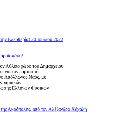
την Ελευθερία! 20 Ιουλίου 2022
Καραϊσκάκη!
 Αύλειο χώρο του Δημαρχείου
κε για τον εορτασμό
ογο Απόλλωνος Ναός, με
ς Κυπριακών
Ένωσης Ελλήνων Φυσικών
της Ακρόπολης, από τον Αλέξανδρο Χάχαλη