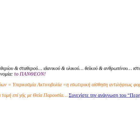
θερίου & σταθερού… ιδανικού & υλικού… θεϊκού & ανθρωπίνου… ιστο
ονομία:
το ΠΑΝΘΕΟΝ!
ων = Υπερκοσμία Ακτινοβολία =η εσωτερική αίσθηση αντιλήψεως φορ
α τομή επί γής με Θεία Παρουσία…
Συνεχίστε την ανάγνωση του
“Περι