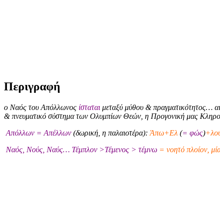
Περιγραφή
ο Ναός του Απόλλωνος
ίσταται
μεταξύ μύθου & πραγματικότητος… αι
& πνευματικό σύστημα των Ολυμπίων Θεών, η Προγονική μας Κληρ
Απόλλων = Απέλλων
(δωρική, η παλαιοτέρα):
Άπω+Ελ
(
= φώς
)
+λού
Ναός, Νούς, Ναύς… Τέμπλον >Τέμενος > τέμνω
= νοητό πλοίον, μί