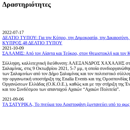
Δραστηριότητες
2022-07-17
ΔΕΛΤΙΟ ΤΥΠΟΥ: Για την Κύπρο, την Δημοκρατία, την Δικαιοσύνη, 
ΚΥΠΡΟΣ 48 ΔΕΛΤΙΟ ΤΥΠΟΥ
2021-10-09
ΣΑΛΑΜΙΣ: Από τον Αίαντα και Τεύκρο, στον Θεμιστοκλή και τον 
Σύλληψη, καλλιτεχνική διεύθυνση: ΑΛΕΞΑΝΔΡΟΣ ΧΑΧΑΛΗΣ στον
Σαλαμίνας, στις 9 Οκτωβρίου 2021, 5-7 μμ, η οποία συνδιοργανώθη
των Σαλαμινίων από τον Δήμο Σαλαμίνας και τον πολιτιστικό σύλλ
την οργανωτική υποστήριξη της Enalia Events και της Ομοσπονδία
Οργανώσεων Ελλάδας (Ο.Κ.Ο.Ε.), καθώς και με την στήριξη της 
και του Συνδέσμου των απανταχού Αχαιών “Αχαιών Πολιτεία”.
2021-09-06
ΤΑ ΣΑΤΥΡΙΚΑ, Το πνεύμα του Αριστοφάνη ζωντανεύει υπό το φως 