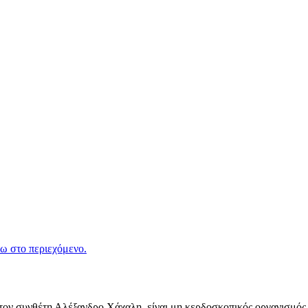
ω στο περιεχόμενο.
ν συνθέτη Αλέξανδρο Χάχαλη, είναι μη κερδοσκοπικός οργανισμός π