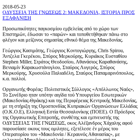
2018-05-23
ΟΔΥΣΣΕΙΑ ΤΗΣ ΓΝΩΣΕΩΣ 2: ΜΑΚΕΔΟΝΙΑ, ΙΣΤΟΡΙΑ ΠΡΟΣ
ΕΞΑΦΑΝΙΣΗ
Προσωπικότητες παγκοσμίου εμβελείας από το χώρο των
Επιστημών, έδωσαν το «παρών» και τοποθετήθηκαν πάνω στο
φλέγον και μείζονος σημασίας εθνικό θέμα της Μακεδονίας.
Γεώργιος Κασιμάτης, Γεώργιος Κοντογιώργης, Chris Spirou,
Άντζελα Γκερέκου, Σπύρος Μερκούρης, Κυριάκος Ευσταθίου
Stephen Miller, Στράτος Θεοδοσίου, Αθανάσιος Καραθανάσης,
Βενιαμίν Καρακωστάνογλου, Σταύρος Λυγερός, Σπύρος
Μερκούρης, Χρυσούλα Παλιαδέλη, Σταύρος Παπαμαρινόπουλος,
κ.α. πολλοί.
Οργανωτής Φορέας: Πολιτιστικός Σύλλογος «Απόλλωνος Ναός»,
Το Συνέδριο ηταν υπότην αιγίδα τού Υπουργείου Εσωτερικών
(Μακεδονίας-Θράκης) και της Περιφέρειας Κεντρικής Μακεδονίας,
με τη στήριξη της Ομοσπονδίας Κυπριακών Οργανώσεων Ελλάδας
(Ο.Κ.Ο.Ε), Ελληνική Εστία Θεσσαλονίκης (ΠΟΕΕ). Ο Πρόεδρος
της Οργανωτικής Επιτροπής, συνθέτης και εμπνευστής της
ΟΔΥΣΣΕΙΑΣ ΤΗΣ ΓΝΩΣΕΩΣ, οκος Αλέξανδρος Χάχαλης αφού
παρουσίασε οκους τους ομιλητες, εξετέλεσε έν μέρος του
Οπερατορίου του «Μακεδονία / Κεραυνός Αθανασίας», με
εκλεκτούς Μακεδόνες καλλιτέχνες, εμπνευσμένο από τη