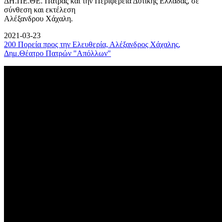
ΔΗ.ΠΕ.ΘΕ. Πάτρας και την Περιφέρεια Δυτικής Ελλάδας, σε
σύνθεση και εκτέλεση
Αλέξανδρου Χάχαλη.
2021-03-23
200 Πορεία προς την Ελευθερία, Αλέξανδρος Χάχαλης,
Δημ.Θέατρο Πατρών "Απόλλων"