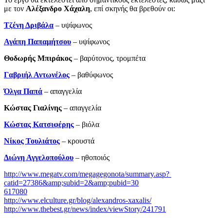
με τον
Αλέξανδρο Χάχαλη
, επί σκηνής θα βρεθούν οι:
Τζένη Δριβάλα
– υψίφωνος
Αγάπη Παπαμήτσου
– υψίφωνος
Θοδωρής Μπιράκος
– βαρύτονος, τρομπέτα
Γαβριήλ Αντωνέλος
– βαθύφωνος
Όλγα Παπά
– απαγγελία
Κώστας Γιαλίνης
­– απαγγελία
Κώστας Κατσιφέρης
– βιόλα
Νίκος Τουλιάτος
– κρουστά
Διώνη Αγγελοπούλου
– ηθοποιός
http://www.megatv.com/megagegonota/summary.asp?
catid=27386&amp;subid=2&amp;pubid=30
617080
http://www.elculture.gr/blog/alexandros-xaxalis/
http://www.thebest.gr/news/index/viewStory/241791