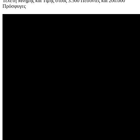
Τελετή Μνήμης και Τιμής στους 3.500 Πεσόντες και 200.000
Πρόσφυγες