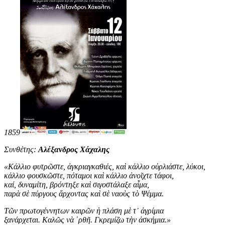
1859
Συνθέτης:
Αλέξανδρος Χάχαλης
«
Κάλλιο φυτρῶστε, ἀγκριαγκαθιές, καὶ κάλλιο οὐρλιάστε, λύκοι,
κάλλιο φουσκῶστε, πόταμοι καὶ κάλλιο ἀνοῖχτε τάφοι,
καί, δυναμίτη, βρόντηξε καὶ σιγοστάλαξε αἷμα,
παρὰ σὲ πύργους ἄρχοντας καὶ σὲ ναοὺς τὸ Ψέμμα.
Τῶν πρωτογέννητων καιρῶν ἡ πλάση μὲ τ᾿ ἀγρίμια
ξανάρχεται. Καλῶς νὰ ῾ρθῆ. Γκρεμίζω τὴν ἀσκήμια
.
»