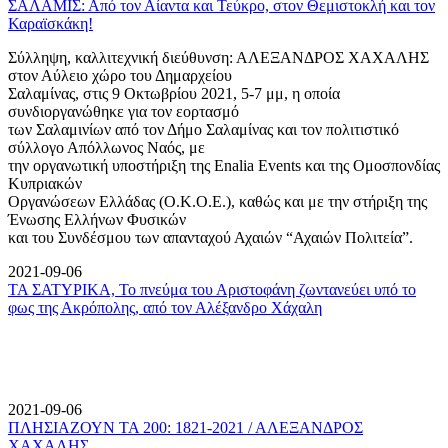
ΣΑΛΑΜΙΣ: Από τον Αίαντα και Τεύκρο, στον Θεμιστοκλή και τον
Καραϊσκάκη!
Σύλληψη, καλλιτεχνική διεύθυνση: ΑΛΕΞΑΝΔΡΟΣ ΧΑΧΑΛΗΣ
στον Αύλειο χώρο του Δημαρχείου
Σαλαμίνας, στις 9 Οκτωβρίου 2021, 5-7 μμ, η οποία
συνδιοργανώθηκε για τον εορτασμό
των Σαλαμινίων από τον Δήμο Σαλαμίνας και τον πολιτιστικό
σύλλογο Απόλλωνος Ναός, με
την οργανωτική υποστήριξη της Enalia Events και της Ομοσπονδίας
Κυπριακών
Οργανώσεων Ελλάδας (Ο.Κ.Ο.Ε.), καθώς και με την στήριξη της
Ένωσης Ελλήνων Φυσικών
και του Συνδέσμου των απανταχού Αχαιών “Αχαιών Πολιτεία”.
2021-09-06
ΤΑ ΣΑΤΥΡΙΚΑ, Το πνεύμα του Αριστοφάνη ζωντανεύει υπό το
φως της Ακρόπολης, από τον Αλέξανδρο Χάχαλη
2021-09-06
ΠΛΗΣΙΑΖΟΥΝ ΤΑ 200: 1821-2021 / ΑΛΕΞΑΝΔΡΟΣ
ΧΑΧΑΛΗΣ