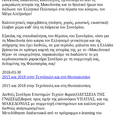
μακραίωνη ιστορία της Μακεδονίας και το θρυλικό ήρωα που
διέδωσε τον Ελληνικό Πολιτισμό στα πέρατα του κόσμου, τον
Μέγα Αλέξανδρο!
Καλλιτεχνικές παρεμβάσεις (ποίηση, χορός, μουσική, εικαστικά)
έλαβαν χώρα καθ’ όλη τη διάρκεια του Συνεδρίου.
Εξαιτίας της σπουδαιότητας του θέματος του Συνεδρίου, τόσο για
τη Μακεδονία όσο καιγια τον Ελληνισμό γενικότερα και της
απήχησης που έχει διεθνώς, σε μια περίοδο, μάλιστα που η Ελλάδα
βρίσκεται σε κρίσιμη καμπή της ιστορίας της, με το «Μακεδονικό
θέμα» σε εκκρεμότητα, παρακαλούμε να διαδώσετε το μη
κερδοσκοπικού χαρακτήρα Συνέδριο με τη συμμετοχή σας,
δεδομένης της Φιλοπατρίας σας!
2018-03-30
2015 και 2018 στην Τεχνόπολη και στη Θεσσαλονίκη
2015 και 2018 στην Τεχνόπολη και στη Θεσσαλονίκη:
Διεθνές Συνέδριο Επιστημών Τεχνών &quot;ΟΔΥΣΣΕΙΑ ΤΗΣ
ΓΝΩΣΕΩΣ&quot; προς τιμήν της φιλοσόφου ΥΠΑΤΙΑΣ, και της
ΜΑΚΕΔΟΝΙΑΣ με συμμετοχή επιστημόνων και καλλιτεχνών
διεθνώς αναγνωρισμένων.
Μετεδόθησαν διαδικτυακά από το πρόγραμμα e-learning του