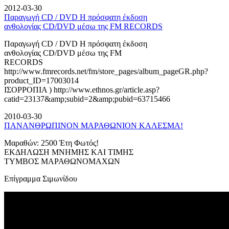
2012-03-30
Παραγωγή CD / DVD Η πρόσφατη έκδοση
ανθολογίας CD/DVD μέσω της FM RECORDS
Παραγωγή CD / DVD Η πρόσφατη έκδοση
ανθολογίας CD/DVD μέσω της FM
RECORDS
http://www.fmrecords.net/fm/store_pages/album_pageGR.php?
product_ID=17003014
ΙΣΟΡΡΟΠΙΑ ) http://www.ethnos.gr/article.asp?
catid=23137&amp;subid=2&amp;pubid=63715466
2010-03-30
ΠΑΝΑΝΘΡΩΠΙΝΟΝ ΜΑΡΑΘΩΝΙΟΝ ΚΑΛΕΣΜΑ!
Μαραθών: 2500 Έτη Φωτός!
ΕΚΔΗΛΩΣΗ ΜΝΗΜΗΣ ΚΑΙ ΤΙΜΗΣ
ΤΥΜΒΟΣ ΜΑΡΑΘΩΝΟΜΑΧΩΝ
Επίγραμμα Σιμωνίδου