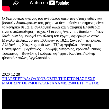
Ο διαχρονικός αγώνας του ανθρώπου υπέρ των στοιχειωδών και
βασικών δικαιωμάτων του, μέχρι να θεωρηθούν κεκτημένα, είναι
το κεντρικό θέμα. Η συλλογική αλλά και η ατομική Ελευθερία
είναι ο πολυπόθητος στόχος. Ο αέναος Αγών των διαπλεκομένων
δυνάμεων δημιουργεί την πλοκή του έργου, αφιερωμένο στον
Μεγάλο Ξεσηκωμό τών Ελλήνων το 1821. Σύνθεση, εκτέλεση:
Αλέξανδρος Χάχαλης, υψίφωνοι:Τζένη Δριβάλα – Αγάπη
Παπαμήτσου, βαρύτονος: Θοδωρής Μπιράκος, κρουστά: Νίκος
Τουλιάτος – Βαγγέλης Γκούμας, αφήγηση: Κώστας Γιαλίνης,
ηθοποιός: Διώνη Αγγελοπούλου
2020-12-28
ΤΗΛΕΣΠΕΡΙΔΑ: ΟΛΒΙΟΣ ΟΣΤΙΣ ΤΗΣ ΙΣΤΟΡΙΑΣ ΕΣΧΕ
ΜΑΘΗΣΙΝ: ΘΕΡΜΟΠΥΛΑΙ-ΣΑΛΑΜΙΣ 2500 ΕΤΗ ΦΩΤΟΣ