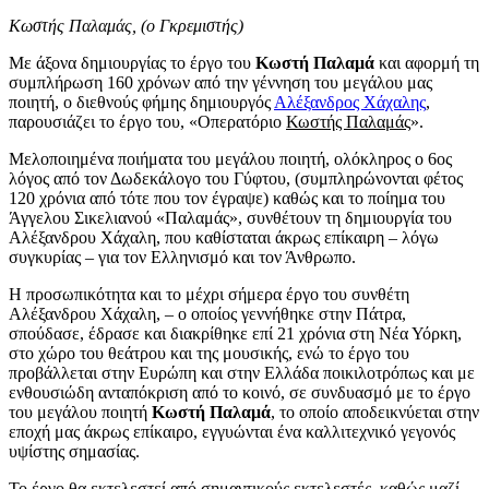
Κωστής Παλαμάς, (ο Γκρεμιστής)
Με άξονα δημιουργίας το έργο του
Κωστή Παλαμά
και αφορμή τη
συμπλήρωση 160 χρόνων από την γέννηση του μεγάλου μας
ποιητή, ο διεθνούς φήμης δημιουργός
Αλέξανδρος Χάχαλης
,
παρουσιάζει το έργο του, «Οπερατόριο
Κωστής Παλαμάς
».
Μελοποιημένα ποιήματα του μεγάλου ποιητή, ολόκληρος ο 6ος
λόγος από τον Δωδεκάλογο του Γύφτου, (συμπληρώνονται φέτος
120 χρόνια από τότε που τον έγραψε) καθώς και το ποίημα του
Άγγελου Σικελιανού «Παλαμάς», συνθέτουν τη δημιουργία του
Αλέξανδρου Χάχαλη, που καθίσταται άκρως επίκαιρη – λόγω
συγκυρίας – για τον Ελληνισμό και τον Άνθρωπο.
Η προσωπικότητα και το μέχρι σήμερα έργο του συνθέτη
Αλέξανδρου Χάχαλη, – ο οποίος γεννήθηκε στην Πάτρα,
σπούδασε, έδρασε και διακρίθηκε επί 21 χρόνια στη Νέα Υόρκη,
στο χώρο του θεάτρου και της μουσικής, ενώ το έργο του
προβάλλεται στην Ευρώπη και στην Ελλάδα ποικιλοτρόπως και με
ενθουσιώδη ανταπόκριση από το κοινό, σε συνδυασμό με το έργο
του μεγάλου ποιητή
Κωστή Παλαμά
, το οποίο αποδεικνύεται στην
εποχή μας άκρως επίκαιρο, εγγυώνται ένα καλλιτεχνικό γεγονός
υψίστης σημασίας.
Το έργο θα εκτελεστεί από σημαντικούς εκτελεστές, καθώς μαζί