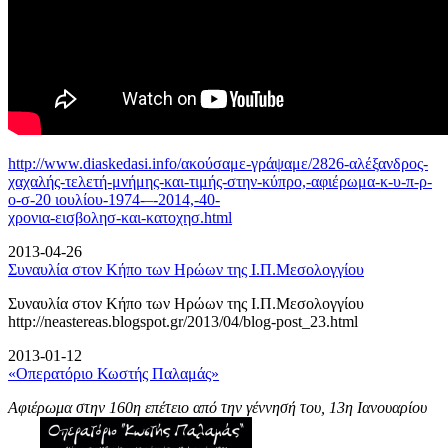
http://www.diaskedasi.info/ακούσαμε-γράψαμε/2826-αλέξανδρος-
χαχαλής-τελετή-
μνήμης-και-τιμής-στην-κύπρο,-αφιέρωμα-κ-υ-π-ρ-
ο-σ-20 ιουλίου-1974-–-2014,-40-
χρονια-εισβολησ-και-κατοχησ.html
2013-04-26
Συναυλία στον Κήπο των Ηρώων της Ι.Π.Μεσολογγίου
Συναυλία στον Κήπο των Ηρώων της Ι.Π.Μεσολογγίου
http://neastereas.blogspot.gr/2013/04/blog-post_23.html
2013-01-12
«Οπερατόριο Κωστής Παλαμάς»
Αφιέρωμα στην 160η επέτειο από την γέννησή του, 13η Ιανουαρίου