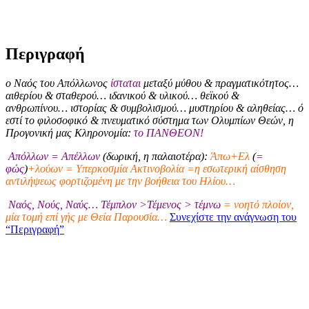
Περιγραφή
ο Ναός του Απόλλωνος
ίσταται
μεταξύ μύθου & πραγματικότητος…
αιθερίου & σταθερού… ιδανικού & υλικού… θεϊκού &
ανθρωπίνου… ιστορίας & συμβολισμού… μυστηρίου & αληθείας… ό
εστί το φιλοσοφικό & πνευματικό σύστημα των Ολυμπίων Θεών, η
Προγονική μας Κληρονομία:
το ΠΑΝΘΕΟΝ!
Απόλλων = Απέλλων
(δωρική, η παλαιοτέρα):
Άπω+Ελ
(
=
φώς
)
+λούων = Υπερκοσμία Ακτινοβολία =η εσωτερική αίσθηση
αντιλήψεως φορτιζομένη με την βοήθεια του Ηλίου…
Ναός, Νούς, Ναύς… Τέμπλον >Τέμενος > τέμνω
= νοητό πλοίον,
μία τομή επί γής με Θεία Παρουσία…
Συνεχίστε την ανάγνωση του
“Περιγραφή”