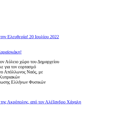
την Ελευθερία! 20 Ιουλίου 2022
Καραϊσκάκη!
 Αύλειο χώρο του Δημαρχείου
κε για τον εορτασμό
ογο Απόλλωνος Ναός, με
ς Κυπριακών
Ένωσης Ελλήνων Φυσικών
της Ακρόπολης, από τον Αλέξανδρο Χάχαλη