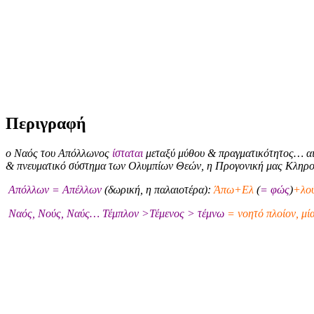
Περιγραφή
ο Ναός του Απόλλωνος
ίσταται
μεταξύ μύθου & πραγματικότητος… αι
& πνευματικό σύστημα των Ολυμπίων Θεών, η Προγονική μας Κληρ
Απόλλων = Απέλλων
(δωρική, η παλαιοτέρα):
Άπω+Ελ
(
= φώς
)
+λού
Ναός, Νούς, Ναύς… Τέμπλον >Τέμενος > τέμνω
= νοητό πλοίον, μί