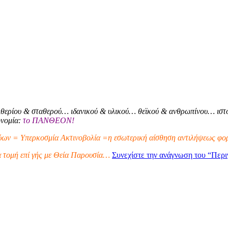
θερίου & σταθερού… ιδανικού & υλικού… θεϊκού & ανθρωπίνου… ιστο
ονομία:
το ΠΑΝΘΕΟΝ!
ων = Υπερκοσμία Ακτινοβολία =η εσωτερική αίσθηση αντιλήψεως φορ
α τομή επί γής με Θεία Παρουσία…
Συνεχίστε την ανάγνωση του
“Περι