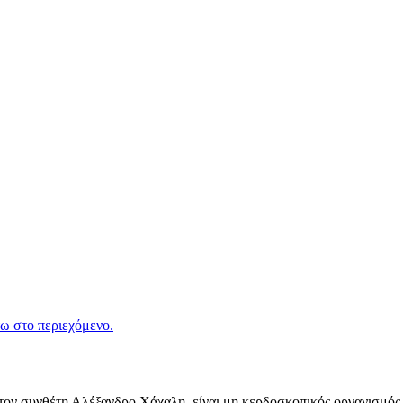
ω στο περιεχόμενο.
ν συνθέτη Αλέξανδρο Χάχαλη, είναι μη κερδοσκοπικός οργανισμός π