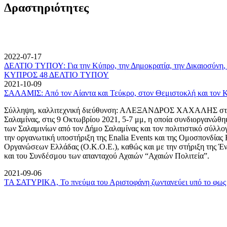
Δραστηριότητες
2022-07-17
ΔΕΛΤΙΟ ΤΥΠΟΥ: Για την Κύπρο, την Δημοκρατία, την Δικαιοσύνη, 
ΚΥΠΡΟΣ 48 ΔΕΛΤΙΟ ΤΥΠΟΥ
2021-10-09
ΣΑΛΑΜΙΣ: Από τον Αίαντα και Τεύκρο, στον Θεμιστοκλή και τον 
Σύλληψη, καλλιτεχνική διεύθυνση: ΑΛΕΞΑΝΔΡΟΣ ΧΑΧΑΛΗΣ στον
Σαλαμίνας, στις 9 Οκτωβρίου 2021, 5-7 μμ, η οποία συνδιοργανώθη
των Σαλαμινίων από τον Δήμο Σαλαμίνας και τον πολιτιστικό σύλλ
την οργανωτική υποστήριξη της Enalia Events και της Ομοσπονδία
Οργανώσεων Ελλάδας (Ο.Κ.Ο.Ε.), καθώς και με την στήριξη της 
και του Συνδέσμου των απανταχού Αχαιών “Αχαιών Πολιτεία”.
2021-09-06
ΤΑ ΣΑΤΥΡΙΚΑ, Το πνεύμα του Αριστοφάνη ζωντανεύει υπό το φως 