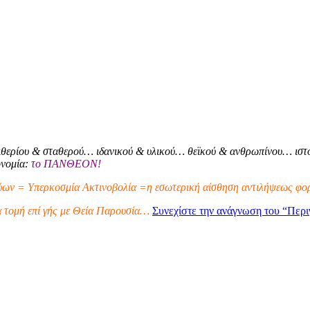
θερίου & σταθερού… ιδανικού & υλικού… θεϊκού & ανθρωπίνου… ιστο
ονομία:
το ΠΑΝΘΕΟΝ!
ων = Υπερκοσμία Ακτινοβολία =η εσωτερική αίσθηση αντιλήψεως φορ
α τομή επί γής με Θεία Παρουσία…
Συνεχίστε την ανάγνωση του
“Περι