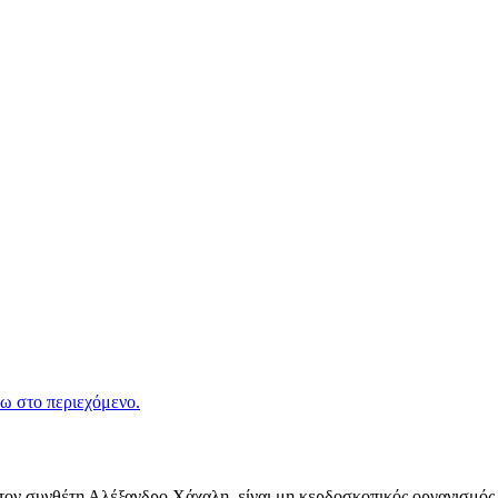
ω στο περιεχόμενο.
ν συνθέτη Αλέξανδρο Χάχαλη, είναι μη κερδοσκοπικός οργανισμός π