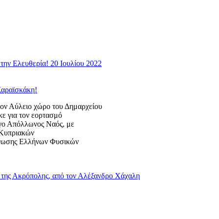
την Ελευθερία! 20 Ιουλίου 2022
Καραϊσκάκη!
 Αύλειο χώρο του Δημαρχείου
κε για τον εορτασμό
ογο Απόλλωνος Ναός, με
ς Κυπριακών
Ένωσης Ελλήνων Φυσικών
της Ακρόπολης, από τον Αλέξανδρο Χάχαλη