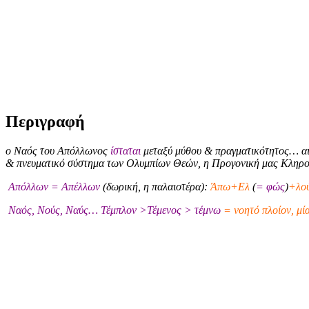
Περιγραφή
ο Ναός του Απόλλωνος
ίσταται
μεταξύ μύθου & πραγματικότητος… αι
& πνευματικό σύστημα των Ολυμπίων Θεών, η Προγονική μας Κληρ
Απόλλων = Απέλλων
(δωρική, η παλαιοτέρα):
Άπω+Ελ
(
= φώς
)
+λού
Ναός, Νούς, Ναύς… Τέμπλον >Τέμενος > τέμνω
= νοητό πλοίον, μί