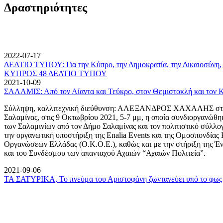
Δραστηριότητες
2022-07-17
ΔΕΛΤΙΟ ΤΥΠΟΥ: Για την Κύπρο, την Δημοκρατία, την Δικαιοσύνη, 
ΚΥΠΡΟΣ 48 ΔΕΛΤΙΟ ΤΥΠΟΥ
2021-10-09
ΣΑΛΑΜΙΣ: Από τον Αίαντα και Τεύκρο, στον Θεμιστοκλή και τον 
Σύλληψη, καλλιτεχνική διεύθυνση: ΑΛΕΞΑΝΔΡΟΣ ΧΑΧΑΛΗΣ στον
Σαλαμίνας, στις 9 Οκτωβρίου 2021, 5-7 μμ, η οποία συνδιοργανώθη
των Σαλαμινίων από τον Δήμο Σαλαμίνας και τον πολιτιστικό σύλλ
την οργανωτική υποστήριξη της Enalia Events και της Ομοσπονδία
Οργανώσεων Ελλάδας (Ο.Κ.Ο.Ε.), καθώς και με την στήριξη της 
και του Συνδέσμου των απανταχού Αχαιών “Αχαιών Πολιτεία”.
2021-09-06
ΤΑ ΣΑΤΥΡΙΚΑ, Το πνεύμα του Αριστοφάνη ζωντανεύει υπό το φως 