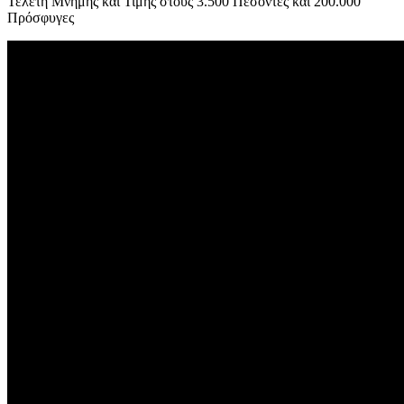
Τελετή Μνήμης και Τιμής στους 3.500 Πεσόντες και 200.000
Πρόσφυγες