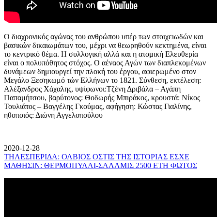
Ο διαχρονικός αγώνας του ανθρώπου υπέρ των στοιχειωδών και
βασικών δικαιωμάτων του, μέχρι να θεωρηθούν κεκτημένα, είναι
το κεντρικό θέμα. Η συλλογική αλλά και η ατομική Ελευθερία
είναι ο πολυπόθητος στόχος. Ο αέναος Αγών των διαπλεκομένων
δυνάμεων δημιουργεί την πλοκή του έργου, αφιερωμένο στον
Μεγάλο Ξεσηκωμό τών Ελλήνων το 1821. Σύνθεση, εκτέλεση:
Αλέξανδρος Χάχαλης, υψίφωνοι:Τζένη Δριβάλα – Αγάπη
Παπαμήτσου, βαρύτονος: Θοδωρής Μπιράκος, κρουστά: Νίκος
Τουλιάτος – Βαγγέλης Γκούμας, αφήγηση: Κώστας Γιαλίνης,
ηθοποιός: Διώνη Αγγελοπούλου
2020-12-28
ΤΗΛΕΣΠΕΡΙΔΑ: ΟΛΒΙΟΣ ΟΣΤΙΣ ΤΗΣ ΙΣΤΟΡΙΑΣ ΕΣΧΕ
ΜΑΘΗΣΙΝ: ΘΕΡΜΟΠΥΛΑΙ-ΣΑΛΑΜΙΣ 2500 ΕΤΗ ΦΩΤΟΣ