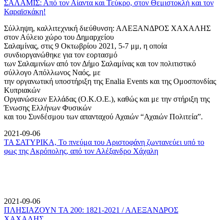
ΣΑΛΑΜΙΣ: Από τον Αίαντα και Τεύκρο, στον Θεμιστοκλή και τον
Καραϊσκάκη!
Σύλληψη, καλλιτεχνική διεύθυνση: ΑΛΕΞΑΝΔΡΟΣ ΧΑΧΑΛΗΣ
στον Αύλειο χώρο του Δημαρχείου
Σαλαμίνας, στις 9 Οκτωβρίου 2021, 5-7 μμ, η οποία
συνδιοργανώθηκε για τον εορτασμό
των Σαλαμινίων από τον Δήμο Σαλαμίνας και τον πολιτιστικό
σύλλογο Απόλλωνος Ναός, με
την οργανωτική υποστήριξη της Enalia Events και της Ομοσπονδίας
Κυπριακών
Οργανώσεων Ελλάδας (Ο.Κ.Ο.Ε.), καθώς και με την στήριξη της
Ένωσης Ελλήνων Φυσικών
και του Συνδέσμου των απανταχού Αχαιών “Αχαιών Πολιτεία”.
2021-09-06
ΤΑ ΣΑΤΥΡΙΚΑ, Το πνεύμα του Αριστοφάνη ζωντανεύει υπό το
φως της Ακρόπολης, από τον Αλέξανδρο Χάχαλη
2021-09-06
ΠΛΗΣΙΑΖΟΥΝ ΤΑ 200: 1821-2021 / ΑΛΕΞΑΝΔΡΟΣ
ΧΑΧΑΛΗΣ