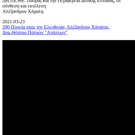
ΔΗ.ΠΕ.ΘΕ. Πάτρας και την Περιφέρεια Δυτικής Ελλάδας, σε
σύνθεση και εκτέλεση
Αλέξανδρου Χάχαλη.
2021-03-23
200 Πορεία προς την Ελευθερία, Αλέξανδρος Χάχαλης,
Δημ.Θέατρο Πατρών "Απόλλων"