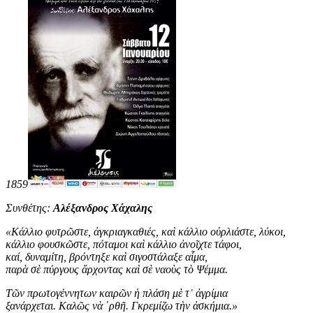
1859
Συνθέτης:
Αλέξανδρος Χάχαλης
«
Κάλλιο φυτρῶστε, ἀγκριαγκαθιές, καὶ κάλλιο οὐρλιάστε, λύκοι,
κάλλιο φουσκῶστε, πόταμοι καὶ κάλλιο ἀνοῖχτε τάφοι,
καί, δυναμίτη, βρόντηξε καὶ σιγοστάλαξε αἷμα,
παρὰ σὲ πύργους ἄρχοντας καὶ σὲ ναοὺς τὸ Ψέμμα.
Τῶν πρωτογέννητων καιρῶν ἡ πλάση μὲ τ᾿ ἀγρίμια
ξανάρχεται. Καλῶς νὰ ῾ρθῆ. Γκρεμίζω τὴν ἀσκήμια
.
»