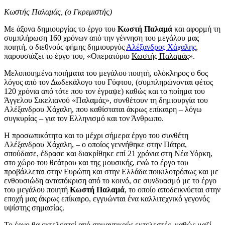
Κωστής Παλαμάς, (ο Γκρεμιστής)
Με άξονα δημιουργίας το έργο του
Κωστή Παλαμά
και αφορμή τη
συμπλήρωση 160 χρόνων από την γέννηση του μεγάλου μας
ποιητή, ο διεθνούς φήμης δημιουργός
Αλέξανδρος Χάχαλης
,
παρουσιάζει το έργο του, «Οπερατόριο
Κωστής Παλαμάς
».
Μελοποιημένα ποιήματα του μεγάλου ποιητή, ολόκληρος ο 6ος
λόγος από τον Δωδεκάλογο του Γύφτου, (συμπληρώνονται φέτος
120 χρόνια από τότε που τον έγραψε) καθώς και το ποίημα του
Άγγελου Σικελιανού «Παλαμάς», συνθέτουν τη δημιουργία του
Αλέξανδρου Χάχαλη, που καθίσταται άκρως επίκαιρη – λόγω
συγκυρίας – για τον Ελληνισμό και τον Άνθρωπο.
Η προσωπικότητα και το μέχρι σήμερα έργο του συνθέτη
Αλέξανδρου Χάχαλη, – ο οποίος γεννήθηκε στην Πάτρα,
σπούδασε, έδρασε και διακρίθηκε επί 21 χρόνια στη Νέα Υόρκη,
στο χώρο του θεάτρου και της μουσικής, ενώ το έργο του
προβάλλεται στην Ευρώπη και στην Ελλάδα ποικιλοτρόπως και με
ενθουσιώδη ανταπόκριση από το κοινό, σε συνδυασμό με το έργο
του μεγάλου ποιητή
Κωστή Παλαμά
, το οποίο αποδεικνύεται στην
εποχή μας άκρως επίκαιρο, εγγυώνται ένα καλλιτεχνικό γεγονός
υψίστης σημασίας.
Το έργο θα εκτελεστεί από σημαντικούς εκτελεστές, καθώς μαζί