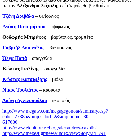
με τον
Αλέξανδρο Χάχαλη
, επί σκηνής θα βρεθούν οι:
Τζένη Δριβάλα
– υψίφωνος
Αγάπη Παπαμήτσου
– υψίφωνος
Θοδωρής Μπιράκος
– βαρύτονος, τρομπέτα
Γαβριήλ Αντωνέλος
– βαθύφωνος
Όλγα Παπά
– απαγγελία
Κώστας Γιαλίνης
­– απαγγελία
Κώστας Κατσιφέρης
– βιόλα
Νίκος Τουλιάτος
– κρουστά
Διώνη Αγγελοπούλου
– ηθοποιός
http://www.megatv.com/megagegonota/summary.asp?
catid=27386&amp;subid=2&amp;pubid=30
617080
http://www.elculture.gr/blog/alexandros-xaxalis/
http://www.thebest.gr/news/index/viewStory/241791