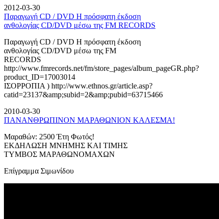
2012-03-30
Παραγωγή CD / DVD Η πρόσφατη έκδοση
ανθολογίας CD/DVD μέσω της FM RECORDS
Παραγωγή CD / DVD Η πρόσφατη έκδοση
ανθολογίας CD/DVD μέσω της FM
RECORDS
http://www.fmrecords.net/fm/store_pages/album_pageGR.php?
product_ID=17003014
ΙΣΟΡΡΟΠΙΑ ) http://www.ethnos.gr/article.asp?
catid=23137&amp;subid=2&amp;pubid=63715466
2010-03-30
ΠΑΝΑΝΘΡΩΠΙΝΟΝ ΜΑΡΑΘΩΝΙΟΝ ΚΑΛΕΣΜΑ!
Μαραθών: 2500 Έτη Φωτός!
ΕΚΔΗΛΩΣΗ ΜΝΗΜΗΣ ΚΑΙ ΤΙΜΗΣ
ΤΥΜΒΟΣ ΜΑΡΑΘΩΝΟΜΑΧΩΝ
Επίγραμμα Σιμωνίδου