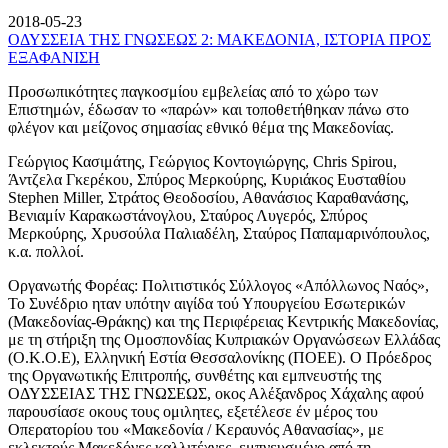
2018-05-23
ΟΔΥΣΣΕΙΑ ΤΗΣ ΓΝΩΣΕΩΣ 2: ΜΑΚΕΔΟΝΙΑ, ΙΣΤΟΡΙΑ ΠΡΟΣ
ΕΞΑΦΑΝΙΣΗ
Προσωπικότητες παγκοσμίου εμβελείας από το χώρο των
Επιστημών, έδωσαν το «παρών» και τοποθετήθηκαν πάνω στο
φλέγον και μείζονος σημασίας εθνικό θέμα της Μακεδονίας.
Γεώργιος Κασιμάτης, Γεώργιος Κοντογιώργης, Chris Spirou,
Άντζελα Γκερέκου, Σπύρος Μερκούρης, Κυριάκος Ευσταθίου
Stephen Miller, Στράτος Θεοδοσίου, Αθανάσιος Καραθανάσης,
Βενιαμίν Καρακωστάνογλου, Σταύρος Λυγερός, Σπύρος
Μερκούρης, Χρυσούλα Παλιαδέλη, Σταύρος Παπαμαρινόπουλος,
κ.α. πολλοί.
Οργανωτής Φορέας: Πολιτιστικός Σύλλογος «Απόλλωνος Ναός»,
Το Συνέδριο ηταν υπότην αιγίδα τού Υπουργείου Εσωτερικών
(Μακεδονίας-Θράκης) και της Περιφέρειας Κεντρικής Μακεδονίας,
με τη στήριξη της Ομοσπονδίας Κυπριακών Οργανώσεων Ελλάδας
(Ο.Κ.Ο.Ε), Ελληνική Εστία Θεσσαλονίκης (ΠΟΕΕ). Ο Πρόεδρος
της Οργανωτικής Επιτροπής, συνθέτης και εμπνευστής της
ΟΔΥΣΣΕΙΑΣ ΤΗΣ ΓΝΩΣΕΩΣ, οκος Αλέξανδρος Χάχαλης αφού
παρουσίασε οκους τους ομιλητες, εξετέλεσε έν μέρος του
Οπερατορίου του «Μακεδονία / Κεραυνός Αθανασίας», με
εκλεκτούς Μακεδόνες καλλιτέχνες, εμπνευσμένο από τη