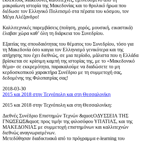
μακραίωνη ιστορία της Μακεδονίας και το θρυλικό ήρωα που
διέδωσε τον Ελληνικό Πολιτισμό στα πέρατα του κόσμου, τον
Μέγα Αλέξανδρο!
Καλλιτεχνικές παρεμβάσεις (ποίηση, χορός, μουσική, εικαστικά)
έλαβαν χώρα καθ’ όλη τη διάρκεια του Συνεδρίου.
Εξαιτίας της σπουδαιότητας του θέματος του Συνεδρίου, τόσο για
τη Μακεδονία όσο καιγια τον Ελληνισμό γενικότερα και της
απήχησης που έχει διεθνώς, σε μια περίοδο, μάλιστα που η Ελλάδα
βρίσκεται σε κρίσιμη καμπή της ιστορίας της, με το «Μακεδονικό
θέμα» σε εκκρεμότητα, παρακαλούμε να διαδώσετε το μη
κερδοσκοπικού χαρακτήρα Συνέδριο με τη συμμετοχή σας,
δεδομένης της Φιλοπατρίας σας!
2018-03-30
2015 και 2018 στην Τεχνόπολη και στη Θεσσαλονίκη
2015 και 2018 στην Τεχνόπολη και στη Θεσσαλονίκη:
Διεθνές Συνέδριο Επιστημών Τεχνών &quot;ΟΔΥΣΣΕΙΑ ΤΗΣ
ΓΝΩΣΕΩΣ&quot; προς τιμήν της φιλοσόφου ΥΠΑΤΙΑΣ, και της
ΜΑΚΕΔΟΝΙΑΣ με συμμετοχή επιστημόνων και καλλιτεχνών
διεθνώς αναγνωρισμένων.
Μετεδόθησαν διαδικτυακά από το πρόγραμμα e-learning του