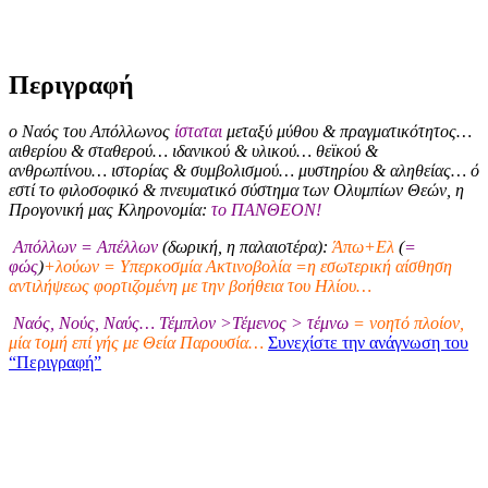
Περιγραφή
ο Ναός του Απόλλωνος
ίσταται
μεταξύ μύθου & πραγματικότητος…
αιθερίου & σταθερού… ιδανικού & υλικού… θεϊκού &
ανθρωπίνου… ιστορίας & συμβολισμού… μυστηρίου & αληθείας… ό
εστί το φιλοσοφικό & πνευματικό σύστημα των Ολυμπίων Θεών, η
Προγονική μας Κληρονομία:
το ΠΑΝΘΕΟΝ!
Απόλλων = Απέλλων
(δωρική, η παλαιοτέρα):
Άπω+Ελ
(
=
φώς
)
+λούων = Υπερκοσμία Ακτινοβολία =η εσωτερική αίσθηση
αντιλήψεως φορτιζομένη με την βοήθεια του Ηλίου…
Ναός, Νούς, Ναύς… Τέμπλον >Τέμενος > τέμνω
= νοητό πλοίον,
μία τομή επί γής με Θεία Παρουσία…
Συνεχίστε την ανάγνωση του
“Περιγραφή”