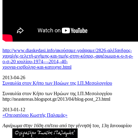
http://www.diaskedasi.info/ακούσαμε-γράψαμε/2826-αλέξανδρος-
χαχαλής-τελετή-
μνήμης-και-τιμής-στην-κύπρο,-αφιέρωμα-κ-υ-π-ρ-
ο-σ-20 ιουλίου-1974-–-2014,-40-
χρονια-εισβολησ-και-κατοχησ.html
2013-04-26
Συναυλία στον Κήπο των Ηρώων της Ι.Π.Μεσολογγίου
Συναυλία στον Κήπο των Ηρώων της Ι.Π.Μεσολογγίου
http://neastereas.blogspot.gr/2013/04/blog-post_23.html
2013-01-12
«Οπερατόριο Κωστής Παλαμάς»
Αφιέρωμα στην 160η επέτειο από την γέννησή του, 13η Ιανουαρίου