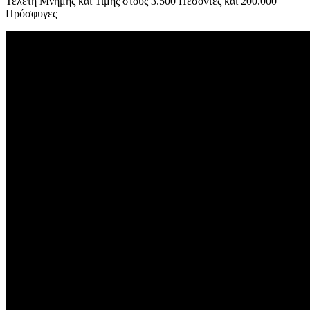
Τελετή Μνήμης και Τιμής στους 3.500 Πεσόντες και 200.000
Πρόσφυγες