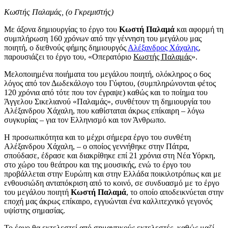
Κωστής Παλαμάς, (ο Γκρεμιστής)
Με άξονα δημιουργίας το έργο του
Κωστή Παλαμά
και αφορμή τη
συμπλήρωση 160 χρόνων από την γέννηση του μεγάλου μας
ποιητή, ο διεθνούς φήμης δημιουργός
Αλέξανδρος Χάχαλης
,
παρουσιάζει το έργο του, «Οπερατόριο
Κωστής Παλαμάς
».
Μελοποιημένα ποιήματα του μεγάλου ποιητή, ολόκληρος ο 6ος
λόγος από τον Δωδεκάλογο του Γύφτου, (συμπληρώνονται φέτος
120 χρόνια από τότε που τον έγραψε) καθώς και το ποίημα του
Άγγελου Σικελιανού «Παλαμάς», συνθέτουν τη δημιουργία του
Αλέξανδρου Χάχαλη, που καθίσταται άκρως επίκαιρη – λόγω
συγκυρίας – για τον Ελληνισμό και τον Άνθρωπο.
Η προσωπικότητα και το μέχρι σήμερα έργο του συνθέτη
Αλέξανδρου Χάχαλη, – ο οποίος γεννήθηκε στην Πάτρα,
σπούδασε, έδρασε και διακρίθηκε επί 21 χρόνια στη Νέα Υόρκη,
στο χώρο του θεάτρου και της μουσικής, ενώ το έργο του
προβάλλεται στην Ευρώπη και στην Ελλάδα ποικιλοτρόπως και με
ενθουσιώδη ανταπόκριση από το κοινό, σε συνδυασμό με το έργο
του μεγάλου ποιητή
Κωστή Παλαμά
, το οποίο αποδεικνύεται στην
εποχή μας άκρως επίκαιρο, εγγυώνται ένα καλλιτεχνικό γεγονός
υψίστης σημασίας.
Το έργο θα εκτελεστεί από σημαντικούς εκτελεστές, καθώς μαζί