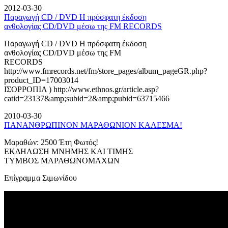
2012-03-30
Παραγωγή CD / DVD Η πρόσφατη έκδοση
ανθολογίας CD/DVD μέσω της FM RECORDS
Παραγωγή CD / DVD Η πρόσφατη έκδοση
ανθολογίας CD/DVD μέσω της FM
RECORDS
http://www.fmrecords.net/fm/store_pages/album_pageGR.php?
product_ID=17003014
ΙΣΟΡΡΟΠΙΑ ) http://www.ethnos.gr/article.asp?
catid=23137&amp;subid=2&amp;pubid=63715466
2010-03-30
ΠΑΝΑΝΘΡΩΠΙΝΟΝ ΜΑΡΑΘΩΝΙΟΝ ΚΑΛΕΣΜΑ!
Μαραθών: 2500 Έτη Φωτός!
ΕΚΔΗΛΩΣΗ ΜΝΗΜΗΣ ΚΑΙ ΤΙΜΗΣ
ΤΥΜΒΟΣ ΜΑΡΑΘΩΝΟΜΑΧΩΝ
Επίγραμμα Σιμωνίδου