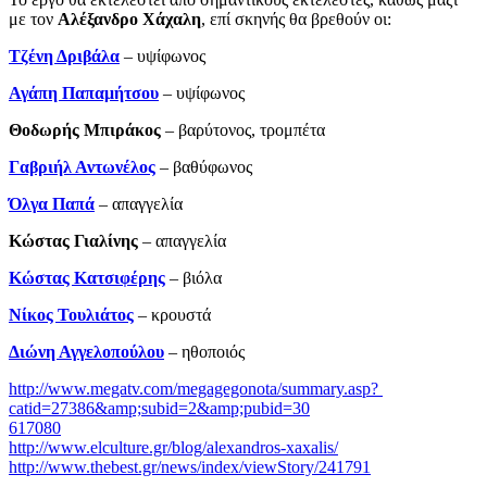
με τον
Αλέξανδρο Χάχαλη
, επί σκηνής θα βρεθούν οι:
Τζένη Δριβάλα
– υψίφωνος
Αγάπη Παπαμήτσου
– υψίφωνος
Θοδωρής Μπιράκος
– βαρύτονος, τρομπέτα
Γαβριήλ Αντωνέλος
– βαθύφωνος
Όλγα Παπά
– απαγγελία
Κώστας Γιαλίνης
­– απαγγελία
Κώστας Κατσιφέρης
– βιόλα
Νίκος Τουλιάτος
– κρουστά
Διώνη Αγγελοπούλου
– ηθοποιός
http://www.megatv.com/megagegonota/summary.asp?
catid=27386&amp;subid=2&amp;pubid=30
617080
http://www.elculture.gr/blog/alexandros-xaxalis/
http://www.thebest.gr/news/index/viewStory/241791