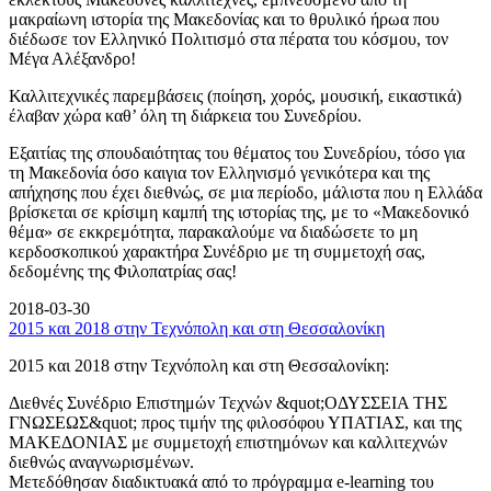
μακραίωνη ιστορία της Μακεδονίας και το θρυλικό ήρωα που
διέδωσε τον Ελληνικό Πολιτισμό στα πέρατα του κόσμου, τον
Μέγα Αλέξανδρο!
Καλλιτεχνικές παρεμβάσεις (ποίηση, χορός, μουσική, εικαστικά)
έλαβαν χώρα καθ’ όλη τη διάρκεια του Συνεδρίου.
Εξαιτίας της σπουδαιότητας του θέματος του Συνεδρίου, τόσο για
τη Μακεδονία όσο καιγια τον Ελληνισμό γενικότερα και της
απήχησης που έχει διεθνώς, σε μια περίοδο, μάλιστα που η Ελλάδα
βρίσκεται σε κρίσιμη καμπή της ιστορίας της, με το «Μακεδονικό
θέμα» σε εκκρεμότητα, παρακαλούμε να διαδώσετε το μη
κερδοσκοπικού χαρακτήρα Συνέδριο με τη συμμετοχή σας,
δεδομένης της Φιλοπατρίας σας!
2018-03-30
2015 και 2018 στην Τεχνόπολη και στη Θεσσαλονίκη
2015 και 2018 στην Τεχνόπολη και στη Θεσσαλονίκη:
Διεθνές Συνέδριο Επιστημών Τεχνών &quot;ΟΔΥΣΣΕΙΑ ΤΗΣ
ΓΝΩΣΕΩΣ&quot; προς τιμήν της φιλοσόφου ΥΠΑΤΙΑΣ, και της
ΜΑΚΕΔΟΝΙΑΣ με συμμετοχή επιστημόνων και καλλιτεχνών
διεθνώς αναγνωρισμένων.
Μετεδόθησαν διαδικτυακά από το πρόγραμμα e-learning του