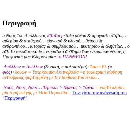
Περιγραφή
ο Ναός του Απόλλωνος
ίσταται
μεταξύ μύθου & πραγματικότητος…
αιθερίου & σταθερού… ιδανικού & υλικού… θεϊκού &
ανθρωπίνου… ιστορίας & συμβολισμού… μυστηρίου & αληθείας… ό
εστί το φιλοσοφικό & πνευματικό σύστημα των Ολυμπίων Θεών, η
Προγονική μας Κληρονομία:
το ΠΑΝΘΕΟΝ!
Απόλλων = Απέλλων
(δωρική, η παλαιοτέρα):
Άπω+Ελ
(
=
φώς
)
+λούων = Υπερκοσμία Ακτινοβολία =η εσωτερική αίσθηση
αντιλήψεως φορτιζομένη με την βοήθεια του Ηλίου…
Ναός, Νούς, Ναύς… Τέμπλον >Τέμενος > τέμνω
= νοητό πλοίον,
μία τομή επί γής με Θεία Παρουσία…
Συνεχίστε την ανάγνωση του
“Περιγραφή”