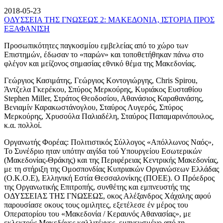
2018-05-23
ΟΔΥΣΣΕΙΑ ΤΗΣ ΓΝΩΣΕΩΣ 2: ΜΑΚΕΔΟΝΙΑ, ΙΣΤΟΡΙΑ ΠΡΟΣ
ΕΞΑΦΑΝΙΣΗ
Προσωπικότητες παγκοσμίου εμβελείας από το χώρο των
Επιστημών, έδωσαν το «παρών» και τοποθετήθηκαν πάνω στο
φλέγον και μείζονος σημασίας εθνικό θέμα της Μακεδονίας.
Γεώργιος Κασιμάτης, Γεώργιος Κοντογιώργης, Chris Spirou,
Άντζελα Γκερέκου, Σπύρος Μερκούρης, Κυριάκος Ευσταθίου
Stephen Miller, Στράτος Θεοδοσίου, Αθανάσιος Καραθανάσης,
Βενιαμίν Καρακωστάνογλου, Σταύρος Λυγερός, Σπύρος
Μερκούρης, Χρυσούλα Παλιαδέλη, Σταύρος Παπαμαρινόπουλος,
κ.α. πολλοί.
Οργανωτής Φορέας: Πολιτιστικός Σύλλογος «Απόλλωνος Ναός»,
Το Συνέδριο ηταν υπότην αιγίδα τού Υπουργείου Εσωτερικών
(Μακεδονίας-Θράκης) και της Περιφέρειας Κεντρικής Μακεδονίας,
με τη στήριξη της Ομοσπονδίας Κυπριακών Οργανώσεων Ελλάδας
(Ο.Κ.Ο.Ε), Ελληνική Εστία Θεσσαλονίκης (ΠΟΕΕ). Ο Πρόεδρος
της Οργανωτικής Επιτροπής, συνθέτης και εμπνευστής της
ΟΔΥΣΣΕΙΑΣ ΤΗΣ ΓΝΩΣΕΩΣ, οκος Αλέξανδρος Χάχαλης αφού
παρουσίασε οκους τους ομιλητες, εξετέλεσε έν μέρος του
Οπερατορίου του «Μακεδονία / Κεραυνός Αθανασίας», με
εκλεκτούς Μακεδόνες καλλιτέχνες, εμπνευσμένο από τη