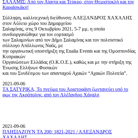
ΣΑΛΑΜΙΣ: Από τον Αίαντα και Τεύκρο, στον Θεμιστοκλή και τον
Καραϊσκάκη!
Σύλληψη, καλλιτεχνική διεύθυνση: ΑΛΕΞΑΝΔΡΟΣ ΧΑΧΑΛΗΣ
στον Αύλειο χώρο του Δημαρχείου
Σαλαμίνας, στις 9 Οκτωβρίου 2021, 5-7 μμ, η οποία
συνδιοργανώθηκε για τον εορτασμό
των Σαλαμινίων από τον Δήμο Σαλαμίνας και τον πολιτιστικό
σύλλογο Απόλλωνος Ναός, με
την οργανωτική υποστήριξη της Enalia Events και της Ομοσπονδίας
Κυπριακών
Οργανώσεων Ελλάδας (Ο.Κ.Ο.Ε.), καθώς και με την στήριξη της
Ένωσης Ελλήνων Φυσικών
και του Συνδέσμου των απανταχού Αχαιών “Αχαιών Πολιτεία”.
2021-09-06
ΤΑ ΣΑΤΥΡΙΚΑ, Το πνεύμα του Αριστοφάνη ζωντανεύει υπό το
φως της Ακρόπολης, από τον Αλέξανδρο Χάχαλη
2021-09-06
ΠΛΗΣΙΑΖΟΥΝ ΤΑ 200: 1821-2021 / ΑΛΕΞΑΝΔΡΟΣ
ΧΑΧΑΛΗΣ