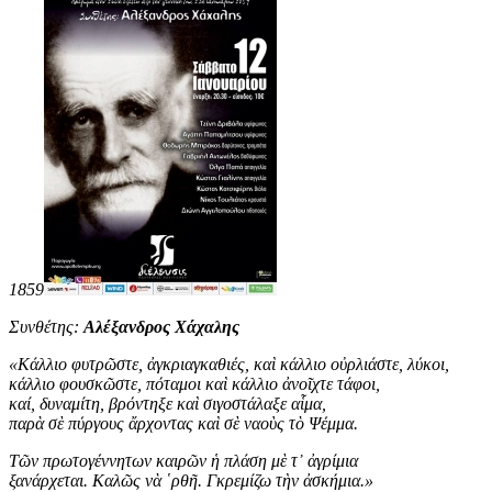
1859
Συνθέτης:
Αλέξανδρος Χάχαλης
«
Κάλλιο φυτρῶστε, ἀγκριαγκαθιές, καὶ κάλλιο οὐρλιάστε, λύκοι,
κάλλιο φουσκῶστε, πόταμοι καὶ κάλλιο ἀνοῖχτε τάφοι,
καί, δυναμίτη, βρόντηξε καὶ σιγοστάλαξε αἷμα,
παρὰ σὲ πύργους ἄρχοντας καὶ σὲ ναοὺς τὸ Ψέμμα.
Τῶν πρωτογέννητων καιρῶν ἡ πλάση μὲ τ᾿ ἀγρίμια
ξανάρχεται. Καλῶς νὰ ῾ρθῆ. Γκρεμίζω τὴν ἀσκήμια
.
»