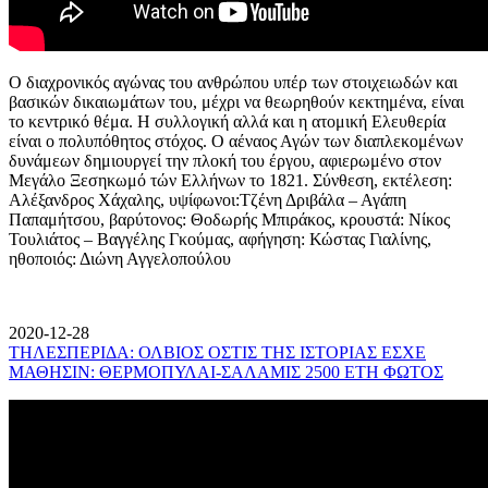
Ο διαχρονικός αγώνας του ανθρώπου υπέρ των στοιχειωδών και
βασικών δικαιωμάτων του, μέχρι να θεωρηθούν κεκτημένα, είναι
το κεντρικό θέμα. Η συλλογική αλλά και η ατομική Ελευθερία
είναι ο πολυπόθητος στόχος. Ο αέναος Αγών των διαπλεκομένων
δυνάμεων δημιουργεί την πλοκή του έργου, αφιερωμένο στον
Μεγάλο Ξεσηκωμό τών Ελλήνων το 1821. Σύνθεση, εκτέλεση:
Αλέξανδρος Χάχαλης, υψίφωνοι:Τζένη Δριβάλα – Αγάπη
Παπαμήτσου, βαρύτονος: Θοδωρής Μπιράκος, κρουστά: Νίκος
Τουλιάτος – Βαγγέλης Γκούμας, αφήγηση: Κώστας Γιαλίνης,
ηθοποιός: Διώνη Αγγελοπούλου
2020-12-28
ΤΗΛΕΣΠΕΡΙΔΑ: ΟΛΒΙΟΣ ΟΣΤΙΣ ΤΗΣ ΙΣΤΟΡΙΑΣ ΕΣΧΕ
ΜΑΘΗΣΙΝ: ΘΕΡΜΟΠΥΛΑΙ-ΣΑΛΑΜΙΣ 2500 ΕΤΗ ΦΩΤΟΣ