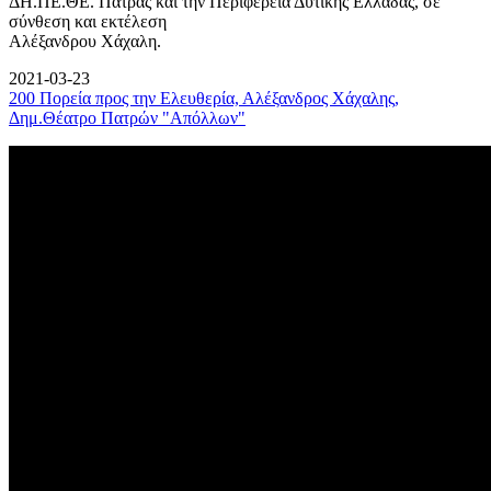
ΔΗ.ΠΕ.ΘΕ. Πάτρας και την Περιφέρεια Δυτικής Ελλάδας, σε
σύνθεση και εκτέλεση
Αλέξανδρου Χάχαλη.
2021-03-23
200 Πορεία προς την Ελευθερία, Αλέξανδρος Χάχαλης,
Δημ.Θέατρο Πατρών "Απόλλων"