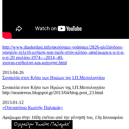
http://www.diaskedasi.info/ακούσαμε-γράψαμε/2826-αλέξανδρος-
χαχαλής-τελετή-
μνήμης-και-τιμής-στην-κύπρο,-αφιέρωμα-κ-υ-π-ρ-
ο-σ-20 ιουλίου-1974-–-2014,-40-
χρονια-εισβολησ-και-κατοχησ.html
2013-04-26
Συναυλία στον Κήπο των Ηρώων της Ι.Π.Μεσολογγίου
Συναυλία στον Κήπο των Ηρώων της Ι.Π.Μεσολογγίου
http://neastereas.blogspot.gr/2013/04/blog-post_23.html
2013-01-12
«Οπερατόριο Κωστής Παλαμάς»
Αφιέρωμα στην 160η επέτειο από την γέννησή του, 13η Ιανουαρίου