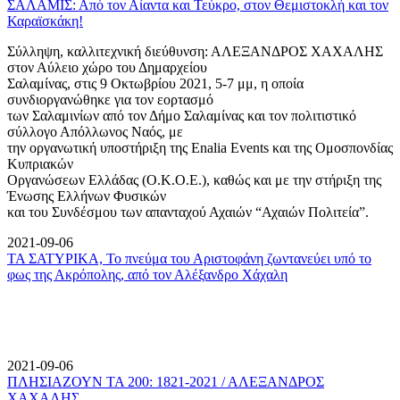
ΣΑΛΑΜΙΣ: Από τον Αίαντα και Τεύκρο, στον Θεμιστοκλή και τον
Καραϊσκάκη!
Σύλληψη, καλλιτεχνική διεύθυνση: ΑΛΕΞΑΝΔΡΟΣ ΧΑΧΑΛΗΣ
στον Αύλειο χώρο του Δημαρχείου
Σαλαμίνας, στις 9 Οκτωβρίου 2021, 5-7 μμ, η οποία
συνδιοργανώθηκε για τον εορτασμό
των Σαλαμινίων από τον Δήμο Σαλαμίνας και τον πολιτιστικό
σύλλογο Απόλλωνος Ναός, με
την οργανωτική υποστήριξη της Enalia Events και της Ομοσπονδίας
Κυπριακών
Οργανώσεων Ελλάδας (Ο.Κ.Ο.Ε.), καθώς και με την στήριξη της
Ένωσης Ελλήνων Φυσικών
και του Συνδέσμου των απανταχού Αχαιών “Αχαιών Πολιτεία”.
2021-09-06
ΤΑ ΣΑΤΥΡΙΚΑ, Το πνεύμα του Αριστοφάνη ζωντανεύει υπό το
φως της Ακρόπολης, από τον Αλέξανδρο Χάχαλη
2021-09-06
ΠΛΗΣΙΑΖΟΥΝ ΤΑ 200: 1821-2021 / ΑΛΕΞΑΝΔΡΟΣ
ΧΑΧΑΛΗΣ