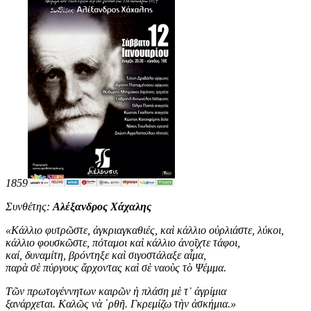
1859
Συνθέτης:
Αλέξανδρος Χάχαλης
«
Κάλλιο φυτρῶστε, ἀγκριαγκαθιές, καὶ κάλλιο οὐρλιάστε, λύκοι,
κάλλιο φουσκῶστε, πόταμοι καὶ κάλλιο ἀνοῖχτε τάφοι,
καί, δυναμίτη, βρόντηξε καὶ σιγοστάλαξε αἷμα,
παρὰ σὲ πύργους ἄρχοντας καὶ σὲ ναοὺς τὸ Ψέμμα.
Τῶν πρωτογέννητων καιρῶν ἡ πλάση μὲ τ᾿ ἀγρίμια
ξανάρχεται. Καλῶς νὰ ῾ρθῆ. Γκρεμίζω τὴν ἀσκήμια
.
»