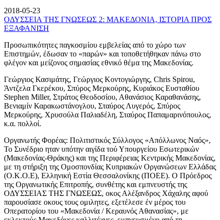
2018-05-23
ΟΔΥΣΣΕΙΑ ΤΗΣ ΓΝΩΣΕΩΣ 2: ΜΑΚΕΔΟΝΙΑ, ΙΣΤΟΡΙΑ ΠΡΟΣ
ΕΞΑΦΑΝΙΣΗ
Προσωπικότητες παγκοσμίου εμβελείας από το χώρο των
Επιστημών, έδωσαν το «παρών» και τοποθετήθηκαν πάνω στο
φλέγον και μείζονος σημασίας εθνικό θέμα της Μακεδονίας.
Γεώργιος Κασιμάτης, Γεώργιος Κοντογιώργης, Chris Spirou,
Άντζελα Γκερέκου, Σπύρος Μερκούρης, Κυριάκος Ευσταθίου
Stephen Miller, Στράτος Θεοδοσίου, Αθανάσιος Καραθανάσης,
Βενιαμίν Καρακωστάνογλου, Σταύρος Λυγερός, Σπύρος
Μερκούρης, Χρυσούλα Παλιαδέλη, Σταύρος Παπαμαρινόπουλος,
κ.α. πολλοί.
Οργανωτής Φορέας: Πολιτιστικός Σύλλογος «Απόλλωνος Ναός»,
Το Συνέδριο ηταν υπότην αιγίδα τού Υπουργείου Εσωτερικών
(Μακεδονίας-Θράκης) και της Περιφέρειας Κεντρικής Μακεδονίας,
με τη στήριξη της Ομοσπονδίας Κυπριακών Οργανώσεων Ελλάδας
(Ο.Κ.Ο.Ε), Ελληνική Εστία Θεσσαλονίκης (ΠΟΕΕ). Ο Πρόεδρος
της Οργανωτικής Επιτροπής, συνθέτης και εμπνευστής της
ΟΔΥΣΣΕΙΑΣ ΤΗΣ ΓΝΩΣΕΩΣ, οκος Αλέξανδρος Χάχαλης αφού
παρουσίασε οκους τους ομιλητες, εξετέλεσε έν μέρος του
Οπερατορίου του «Μακεδονία / Κεραυνός Αθανασίας», με
εκλεκτούς Μακεδόνες καλλιτέχνες, εμπνευσμένο από τη