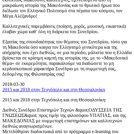
μακραίωνη ιστορία της Μακεδονίας και το θρυλικό ήρωα που
διέδωσε τον Ελληνικό Πολιτισμό στα πέρατα του κόσμου, τον
Μέγα Αλέξανδρο!
Καλλιτεχνικές παρεμβάσεις (ποίηση, χορός, μουσική, εικαστικά)
έλαβαν χώρα καθ’ όλη τη διάρκεια του Συνεδρίου.
Εξαιτίας της σπουδαιότητας του θέματος του Συνεδρίου, τόσο για
τη Μακεδονία όσο καιγια τον Ελληνισμό γενικότερα και της
απήχησης που έχει διεθνώς, σε μια περίοδο, μάλιστα που η Ελλάδα
βρίσκεται σε κρίσιμη καμπή της ιστορίας της, με το «Μακεδονικό
θέμα» σε εκκρεμότητα, παρακαλούμε να διαδώσετε το μη
κερδοσκοπικού χαρακτήρα Συνέδριο με τη συμμετοχή σας,
δεδομένης της Φιλοπατρίας σας!
2018-03-30
2015 και 2018 στην Τεχνόπολη και στη Θεσσαλονίκη
2015 και 2018 στην Τεχνόπολη και στη Θεσσαλονίκη:
Διεθνές Συνέδριο Επιστημών Τεχνών &quot;ΟΔΥΣΣΕΙΑ ΤΗΣ
ΓΝΩΣΕΩΣ&quot; προς τιμήν της φιλοσόφου ΥΠΑΤΙΑΣ, και της
ΜΑΚΕΔΟΝΙΑΣ με συμμετοχή επιστημόνων και καλλιτεχνών
διεθνώς αναγνωρισμένων.
Μετεδόθησαν διαδικτυακά από το πρόγραμμα e-learning του