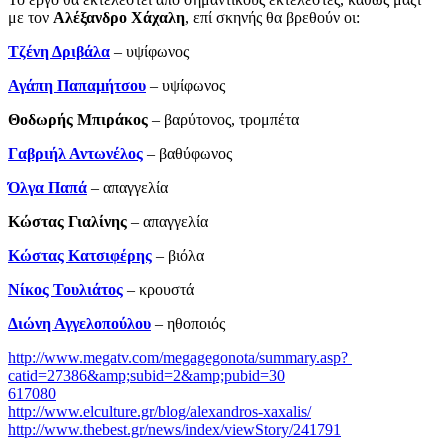
με τον
Αλέξανδρο Χάχαλη
, επί σκηνής θα βρεθούν οι:
Τζένη Δριβάλα
– υψίφωνος
Αγάπη Παπαμήτσου
– υψίφωνος
Θοδωρής Μπιράκος
– βαρύτονος, τρομπέτα
Γαβριήλ Αντωνέλος
– βαθύφωνος
Όλγα Παπά
– απαγγελία
Κώστας Γιαλίνης
­– απαγγελία
Κώστας Κατσιφέρης
– βιόλα
Νίκος Τουλιάτος
– κρουστά
Διώνη Αγγελοπούλου
– ηθοποιός
http://www.megatv.com/megagegonota/summary.asp?
catid=27386&amp;subid=2&amp;pubid=30
617080
http://www.elculture.gr/blog/alexandros-xaxalis/
http://www.thebest.gr/news/index/viewStory/241791