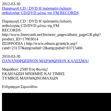
2012-03-30
Παραγωγή CD / DVD Η πρόσφατη έκδοση
ανθολογίας CD/DVD μέσω της FM RECORDS
Παραγωγή CD / DVD Η πρόσφατη έκδοση
ανθολογίας CD/DVD μέσω της FM
RECORDS
http://www.fmrecords.net/fm/store_pages/album_pageGR.php?
product_ID=17003014
ΙΣΟΡΡΟΠΙΑ ) http://www.ethnos.gr/article.asp?
catid=23137&amp;subid=2&amp;pubid=63715466
2010-03-30
ΠΑΝΑΝΘΡΩΠΙΝΟΝ ΜΑΡΑΘΩΝΙΟΝ ΚΑΛΕΣΜΑ!
Μαραθών: 2500 Έτη Φωτός!
ΕΚΔΗΛΩΣΗ ΜΝΗΜΗΣ ΚΑΙ ΤΙΜΗΣ
ΤΥΜΒΟΣ ΜΑΡΑΘΩΝΟΜΑΧΩΝ
Επίγραμμα Σιμωνίδου