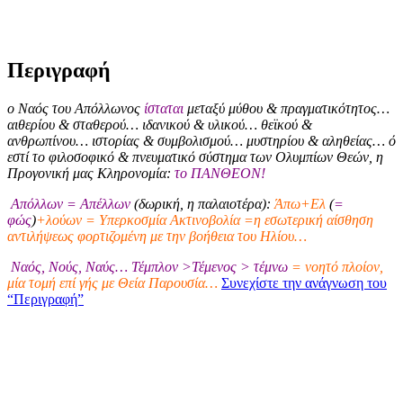
Περιγραφή
ο Ναός του Απόλλωνος
ίσταται
μεταξύ μύθου & πραγματικότητος…
αιθερίου & σταθερού… ιδανικού & υλικού… θεϊκού &
ανθρωπίνου… ιστορίας & συμβολισμού… μυστηρίου & αληθείας… ό
εστί το φιλοσοφικό & πνευματικό σύστημα των Ολυμπίων Θεών, η
Προγονική μας Κληρονομία:
το ΠΑΝΘΕΟΝ!
Απόλλων = Απέλλων
(δωρική, η παλαιοτέρα):
Άπω+Ελ
(
=
φώς
)
+λούων = Υπερκοσμία Ακτινοβολία =η εσωτερική αίσθηση
αντιλήψεως φορτιζομένη με την βοήθεια του Ηλίου…
Ναός, Νούς, Ναύς… Τέμπλον >Τέμενος > τέμνω
= νοητό πλοίον,
μία τομή επί γής με Θεία Παρουσία…
Συνεχίστε την ανάγνωση του
“Περιγραφή”