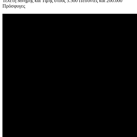
Τελετή Μνήμης και Τιμής στους 3.500 Πεσόντες και 200.000
Πρόσφυγες