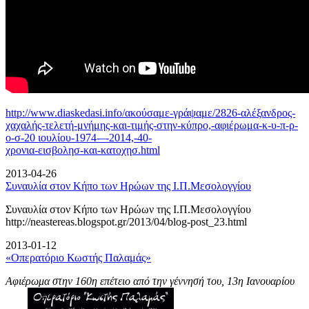
http://www.diaskedasi.info/ακούσαμε-γράψαμε/2826-αλέξανδρος-
χαχαλής-τελετή-
μνήμης-και-τιμής-στην-κύπρο,-αφιέρωμα-κ-υ-π-ρ-
ο-σ-20 ιουλίου-1974-–-2014,-40-
χρονια-εισβολησ-και-κατοχησ.html
2013-04-26
Συναυλία στον Κήπο των Ηρώων της Ι.Π.Μεσολογγίου
Συναυλία στον Κήπο των Ηρώων της Ι.Π.Μεσολογγίου
http://neastereas.blogspot.gr/2013/04/blog-post_23.html
2013-01-12
«Οπερατόριο Κωστής Παλαμάς»
Αφιέρωμα στην 160η επέτειο από την γέννησή του, 13η Ιανουαρίου