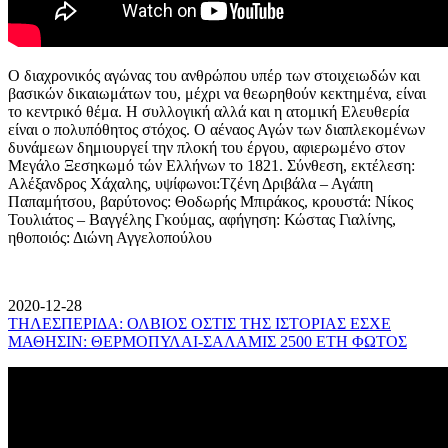
Ο διαχρονικός αγώνας του ανθρώπου υπέρ των στοιχειωδών και
βασικών δικαιωμάτων του, μέχρι να θεωρηθούν κεκτημένα, είναι
το κεντρικό θέμα. Η συλλογική αλλά και η ατομική Ελευθερία
είναι ο πολυπόθητος στόχος. Ο αέναος Αγών των διαπλεκομένων
δυνάμεων δημιουργεί την πλοκή του έργου, αφιερωμένο στον
Μεγάλο Ξεσηκωμό τών Ελλήνων το 1821. Σύνθεση, εκτέλεση:
Αλέξανδρος Χάχαλης, υψίφωνοι:Τζένη Δριβάλα – Αγάπη
Παπαμήτσου, βαρύτονος: Θοδωρής Μπιράκος, κρουστά: Νίκος
Τουλιάτος – Βαγγέλης Γκούμας, αφήγηση: Κώστας Γιαλίνης,
ηθοποιός: Διώνη Αγγελοπούλου
2020-12-28
ΤΗΛΕΣΠΕΡΙΔΑ: ΟΛΒΙΟΣ ΟΣΤΙΣ ΤΗΣ ΙΣΤΟΡΙΑΣ ΕΣΧΕ
ΜΑΘΗΣΙΝ: ΘΕΡΜΟΠΥΛΑΙ-ΣΑΛΑΜΙΣ 2500 ΕΤΗ ΦΩΤΟΣ