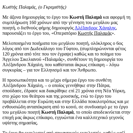
Κωστής Παλαμάς, (ο Γκρεμιστής)
Με άξονα δημιουργίας το έργο του
Κωστή Παλαμά
και αφορμή τη
συμπλήρωση 160 χρόνων από την γέννηση του μεγάλου μας
ποιητή, ο διεθνούς φήμης δημιουργός
Αλέξανδρος Χάχαλης
,
παρουσιάζει το έργο του, «Οπερατόριο
Κωστής Παλαμάς
».
Μελοποιημένα ποιήματα του μεγάλου ποιητή, ολόκληρος ο 6ος
λόγος από τον Δωδεκάλογο του Γύφτου, (συμπληρώνονται φέτος
120 χρόνια από τότε που τον έγραψε) καθώς και το ποίημα του
Άγγελου Σικελιανού «Παλαμάς», συνθέτουν τη δημιουργία του
Αλέξανδρου Χάχαλη, που καθίσταται άκρως επίκαιρη – λόγω
συγκυρίας – για τον Ελληνισμό και τον Άνθρωπο.
Η προσωπικότητα και το μέχρι σήμερα έργο του συνθέτη
Αλέξανδρου Χάχαλη, – ο οποίος γεννήθηκε στην Πάτρα,
σπούδασε, έδρασε και διακρίθηκε επί 21 χρόνια στη Νέα Υόρκη,
στο χώρο του θεάτρου και της μουσικής, ενώ το έργο του
προβάλλεται στην Ευρώπη και στην Ελλάδα ποικιλοτρόπως και με
ενθουσιώδη ανταπόκριση από το κοινό, σε συνδυασμό με το έργο
του μεγάλου ποιητή
Κωστή Παλαμά
, το οποίο αποδεικνύεται στην
εποχή μας άκρως επίκαιρο, εγγυώνται ένα καλλιτεχνικό γεγονός
υψίστης σημασίας.
Το έργο θα εκτελεστεί από σημαντικούς εκτελεστές, καθώς μαζί