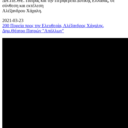
ΔΗ.ΠΕ.ΘΕ. Πάτρας και την Περιφέρεια Δυτικής Ελλάδας, σε
σύνθεση και εκτέλεση
Αλέξανδρου Χάχαλη.
2021-03-23
200 Πορεία προς την Ελευθερία, Αλέξανδρος Χάχαλης,
Δημ.Θέατρο Πατρών "Απόλλων"