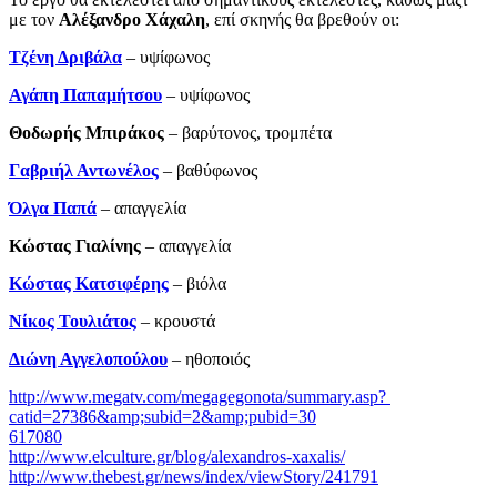
με τον
Αλέξανδρο Χάχαλη
, επί σκηνής θα βρεθούν οι:
Τζένη Δριβάλα
– υψίφωνος
Αγάπη Παπαμήτσου
– υψίφωνος
Θοδωρής Μπιράκος
– βαρύτονος, τρομπέτα
Γαβριήλ Αντωνέλος
– βαθύφωνος
Όλγα Παπά
– απαγγελία
Κώστας Γιαλίνης
­– απαγγελία
Κώστας Κατσιφέρης
– βιόλα
Νίκος Τουλιάτος
– κρουστά
Διώνη Αγγελοπούλου
– ηθοποιός
http://www.megatv.com/megagegonota/summary.asp?
catid=27386&amp;subid=2&amp;pubid=30
617080
http://www.elculture.gr/blog/alexandros-xaxalis/
http://www.thebest.gr/news/index/viewStory/241791