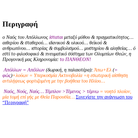
Περιγραφή
ο Ναός του Απόλλωνος
ίσταται
μεταξύ μύθου & πραγματικότητος…
αιθερίου & σταθερού… ιδανικού & υλικού… θεϊκού &
ανθρωπίνου… ιστορίας & συμβολισμού… μυστηρίου & αληθείας… ό
εστί το φιλοσοφικό & πνευματικό σύστημα των Ολυμπίων Θεών, η
Προγονική μας Κληρονομία:
το ΠΑΝΘΕΟΝ!
Απόλλων = Απέλλων
(δωρική, η παλαιοτέρα):
Άπω+Ελ
(
=
φώς
)
+λούων = Υπερκοσμία Ακτινοβολία =η εσωτερική αίσθηση
αντιλήψεως φορτιζομένη με την βοήθεια του Ηλίου…
Ναός, Νούς, Ναύς… Τέμπλον >Τέμενος > τέμνω
= νοητό πλοίον,
μία τομή επί γής με Θεία Παρουσία…
Συνεχίστε την ανάγνωση του
“Περιγραφή”