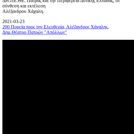
ΔΗ.ΠΕ.ΘΕ. Πάτρας και την Περιφέρεια Δυτικής Ελλάδας, σε
σύνθεση και εκτέλεση
Αλέξανδρου Χάχαλη.
2021-03-23
200 Πορεία προς την Ελευθερία, Αλέξανδρος Χάχαλης,
Δημ.Θέατρο Πατρών "Απόλλων"