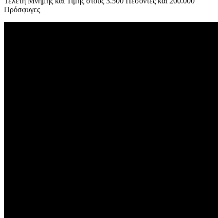
Τελετή Μνήμης και Τιμής στους 3.500 Πεσόντες και 200.000
Πρόσφυγες