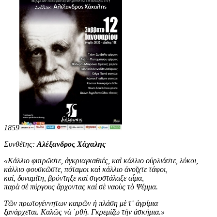
1859
Συνθέτης:
Αλέξανδρος Χάχαλης
«
Κάλλιο φυτρῶστε, ἀγκριαγκαθιές, καὶ κάλλιο οὐρλιάστε, λύκοι,
κάλλιο φουσκῶστε, πόταμοι καὶ κάλλιο ἀνοῖχτε τάφοι,
καί, δυναμίτη, βρόντηξε καὶ σιγοστάλαξε αἷμα,
παρὰ σὲ πύργους ἄρχοντας καὶ σὲ ναοὺς τὸ Ψέμμα.
Τῶν πρωτογέννητων καιρῶν ἡ πλάση μὲ τ᾿ ἀγρίμια
ξανάρχεται. Καλῶς νὰ ῾ρθῆ. Γκρεμίζω τὴν ἀσκήμια
.
»