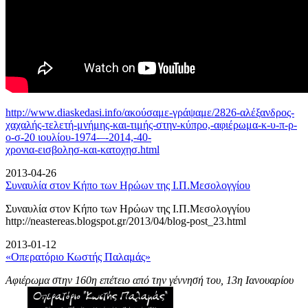
http://www.diaskedasi.info/ακούσαμε-γράψαμε/2826-αλέξανδρος-
χαχαλής-τελετή-
μνήμης-και-τιμής-στην-κύπρο,-αφιέρωμα-κ-υ-π-ρ-
ο-σ-20 ιουλίου-1974-–-2014,-40-
χρονια-εισβολησ-και-κατοχησ.html
2013-04-26
Συναυλία στον Κήπο των Ηρώων της Ι.Π.Μεσολογγίου
Συναυλία στον Κήπο των Ηρώων της Ι.Π.Μεσολογγίου
http://neastereas.blogspot.gr/2013/04/blog-post_23.html
2013-01-12
«Οπερατόριο Κωστής Παλαμάς»
Αφιέρωμα στην 160η επέτειο από την γέννησή του, 13η Ιανουαρίου