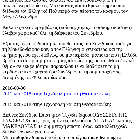
μακραίωνη ιστορία της Μακεδονίας και το θρυλικό ήρωα που
διέδωσε τον Ελληνικό Πολιτισμό στα πέρατα του κόσμου, τον
Μέγα Αλέξανδρο!
Καλλιτεχνικές παρεμβάσεις (ποίηση, χορός, μουσική, εικαστικά)
έλαβαν χώρα καθ’ όλη τη διάρκεια του Συνεδρίου.
Εξαιτίας της σπουδαιότητας του θέματος του Συνεδρίου, τόσο για
τη Μακεδονία όσο καιγια τον Ελληνισμό γενικότερα και της
απήχησης που έχει διεθνώς, σε μια περίοδο, μάλιστα που η Ελλάδα
βρίσκεται σε κρίσιμη καμπή της ιστορίας της, με το «Μακεδονικό
θέμα» σε εκκρεμότητα, παρακαλούμε να διαδώσετε το μη
κερδοσκοπικού χαρακτήρα Συνέδριο με τη συμμετοχή σας,
δεδομένης της Φιλοπατρίας σας!
2018-03-30
2015 και 2018 στην Τεχνόπολη και στη Θεσσαλονίκη
2015 και 2018 στην Τεχνόπολη και στη Θεσσαλονίκη:
Διεθνές Συνέδριο Επιστημών Τεχνών &quot;ΟΔΥΣΣΕΙΑ ΤΗΣ
ΓΝΩΣΕΩΣ&quot; προς τιμήν της φιλοσόφου ΥΠΑΤΙΑΣ, και της
ΜΑΚΕΔΟΝΙΑΣ με συμμετοχή επιστημόνων και καλλιτεχνών
διεθνώς αναγνωρισμένων.
Μετεδόθησαν διαδικτυακά από το πρόγραμμα e-learning του