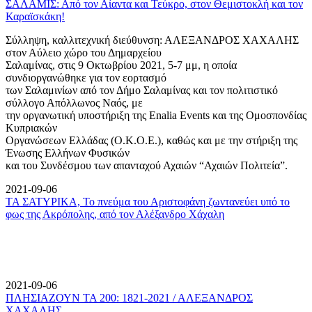
ΣΑΛΑΜΙΣ: Από τον Αίαντα και Τεύκρο, στον Θεμιστοκλή και τον
Καραϊσκάκη!
Σύλληψη, καλλιτεχνική διεύθυνση: ΑΛΕΞΑΝΔΡΟΣ ΧΑΧΑΛΗΣ
στον Αύλειο χώρο του Δημαρχείου
Σαλαμίνας, στις 9 Οκτωβρίου 2021, 5-7 μμ, η οποία
συνδιοργανώθηκε για τον εορτασμό
των Σαλαμινίων από τον Δήμο Σαλαμίνας και τον πολιτιστικό
σύλλογο Απόλλωνος Ναός, με
την οργανωτική υποστήριξη της Enalia Events και της Ομοσπονδίας
Κυπριακών
Οργανώσεων Ελλάδας (Ο.Κ.Ο.Ε.), καθώς και με την στήριξη της
Ένωσης Ελλήνων Φυσικών
και του Συνδέσμου των απανταχού Αχαιών “Αχαιών Πολιτεία”.
2021-09-06
ΤΑ ΣΑΤΥΡΙΚΑ, Το πνεύμα του Αριστοφάνη ζωντανεύει υπό το
φως της Ακρόπολης, από τον Αλέξανδρο Χάχαλη
2021-09-06
ΠΛΗΣΙΑΖΟΥΝ ΤΑ 200: 1821-2021 / ΑΛΕΞΑΝΔΡΟΣ
ΧΑΧΑΛΗΣ