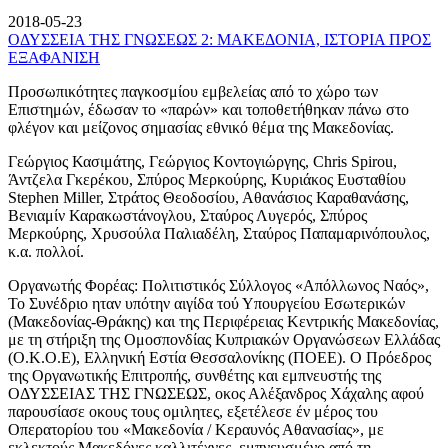
2018-05-23
ΟΔΥΣΣΕΙΑ ΤΗΣ ΓΝΩΣΕΩΣ 2: ΜΑΚΕΔΟΝΙΑ, ΙΣΤΟΡΙΑ ΠΡΟΣ
ΕΞΑΦΑΝΙΣΗ
Προσωπικότητες παγκοσμίου εμβελείας από το χώρο των
Επιστημών, έδωσαν το «παρών» και τοποθετήθηκαν πάνω στο
φλέγον και μείζονος σημασίας εθνικό θέμα της Μακεδονίας.
Γεώργιος Κασιμάτης, Γεώργιος Κοντογιώργης, Chris Spirou,
Άντζελα Γκερέκου, Σπύρος Μερκούρης, Κυριάκος Ευσταθίου
Stephen Miller, Στράτος Θεοδοσίου, Αθανάσιος Καραθανάσης,
Βενιαμίν Καρακωστάνογλου, Σταύρος Λυγερός, Σπύρος
Μερκούρης, Χρυσούλα Παλιαδέλη, Σταύρος Παπαμαρινόπουλος,
κ.α. πολλοί.
Οργανωτής Φορέας: Πολιτιστικός Σύλλογος «Απόλλωνος Ναός»,
Το Συνέδριο ηταν υπότην αιγίδα τού Υπουργείου Εσωτερικών
(Μακεδονίας-Θράκης) και της Περιφέρειας Κεντρικής Μακεδονίας,
με τη στήριξη της Ομοσπονδίας Κυπριακών Οργανώσεων Ελλάδας
(Ο.Κ.Ο.Ε), Ελληνική Εστία Θεσσαλονίκης (ΠΟΕΕ). Ο Πρόεδρος
της Οργανωτικής Επιτροπής, συνθέτης και εμπνευστής της
ΟΔΥΣΣΕΙΑΣ ΤΗΣ ΓΝΩΣΕΩΣ, οκος Αλέξανδρος Χάχαλης αφού
παρουσίασε οκους τους ομιλητες, εξετέλεσε έν μέρος του
Οπερατορίου του «Μακεδονία / Κεραυνός Αθανασίας», με
εκλεκτούς Μακεδόνες καλλιτέχνες, εμπνευσμένο από τη