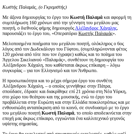
Κωστής Παλαμάς, (ο Γκρεμιστής)
Με άξονα δημιουργίας το έργο του
Κωστή Παλαμά
και αφορμή τη
συμπλήρωση 160 χρόνων από την γέννηση του μεγάλου μας
ποιητή, ο διεθνούς φήμης δημιουργός
Αλέξανδρος Χάχαλης
,
παρουσιάζει το έργο του, «Οπερατόριο
Κωστής Παλαμάς
».
Μελοποιημένα ποιήματα του μεγάλου ποιητή, ολόκληρος ο 6ος
λόγος από τον Δωδεκάλογο του Γύφτου, (συμπληρώνονται φέτος
120 χρόνια από τότε που τον έγραψε) καθώς και το ποίημα του
Άγγελου Σικελιανού «Παλαμάς», συνθέτουν τη δημιουργία του
Αλέξανδρου Χάχαλη, που καθίσταται άκρως επίκαιρη – λόγω
συγκυρίας – για τον Ελληνισμό και τον Άνθρωπο.
Η προσωπικότητα και το μέχρι σήμερα έργο του συνθέτη
Αλέξανδρου Χάχαλη, – ο οποίος γεννήθηκε στην Πάτρα,
σπούδασε, έδρασε και διακρίθηκε επί 21 χρόνια στη Νέα Υόρκη,
στο χώρο του θεάτρου και της μουσικής, ενώ το έργο του
προβάλλεται στην Ευρώπη και στην Ελλάδα ποικιλοτρόπως και με
ενθουσιώδη ανταπόκριση από το κοινό, σε συνδυασμό με το έργο
του μεγάλου ποιητή
Κωστή Παλαμά
, το οποίο αποδεικνύεται στην
εποχή μας άκρως επίκαιρο, εγγυώνται ένα καλλιτεχνικό γεγονός
υψίστης σημασίας.
Το έργο θα εκτελεστεί από σημαντικούς εκτελεστές, καθώς μαζί