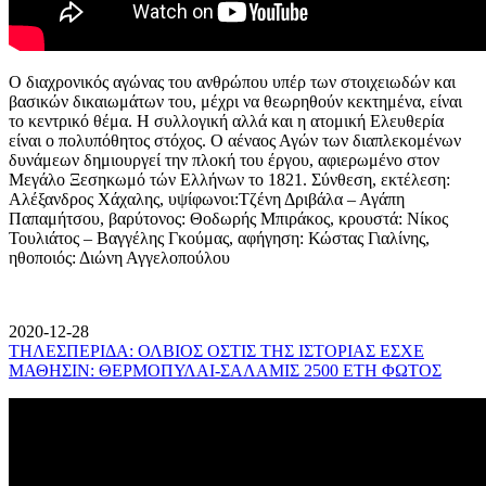
Ο διαχρονικός αγώνας του ανθρώπου υπέρ των στοιχειωδών και
βασικών δικαιωμάτων του, μέχρι να θεωρηθούν κεκτημένα, είναι
το κεντρικό θέμα. Η συλλογική αλλά και η ατομική Ελευθερία
είναι ο πολυπόθητος στόχος. Ο αέναος Αγών των διαπλεκομένων
δυνάμεων δημιουργεί την πλοκή του έργου, αφιερωμένο στον
Μεγάλο Ξεσηκωμό τών Ελλήνων το 1821. Σύνθεση, εκτέλεση:
Αλέξανδρος Χάχαλης, υψίφωνοι:Τζένη Δριβάλα – Αγάπη
Παπαμήτσου, βαρύτονος: Θοδωρής Μπιράκος, κρουστά: Νίκος
Τουλιάτος – Βαγγέλης Γκούμας, αφήγηση: Κώστας Γιαλίνης,
ηθοποιός: Διώνη Αγγελοπούλου
2020-12-28
ΤΗΛΕΣΠΕΡΙΔΑ: ΟΛΒΙΟΣ ΟΣΤΙΣ ΤΗΣ ΙΣΤΟΡΙΑΣ ΕΣΧΕ
ΜΑΘΗΣΙΝ: ΘΕΡΜΟΠΥΛΑΙ-ΣΑΛΑΜΙΣ 2500 ΕΤΗ ΦΩΤΟΣ