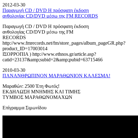
2012-03-30
Παραγωγή CD / DVD Η πρόσφατη έκδοση
ανθολογίας CD/DVD μέσω της FM RECORDS
Παραγωγή CD / DVD Η πρόσφατη έκδοση
ανθολογίας CD/DVD μέσω της FM
RECORDS
http://www.fmrecords.net/fm/store_pages/album_pageGR.php?
product_ID=17003014
ΙΣΟΡΡΟΠΙΑ ) http://www.ethnos.gr/article.asp?
catid=23137&amp;subid=2&amp;pubid=63715466
2010-03-30
ΠΑΝΑΝΘΡΩΠΙΝΟΝ ΜΑΡΑΘΩΝΙΟΝ ΚΑΛΕΣΜΑ!
Μαραθών: 2500 Έτη Φωτός!
ΕΚΔΗΛΩΣΗ ΜΝΗΜΗΣ ΚΑΙ ΤΙΜΗΣ
ΤΥΜΒΟΣ ΜΑΡΑΘΩΝΟΜΑΧΩΝ
Επίγραμμα Σιμωνίδου