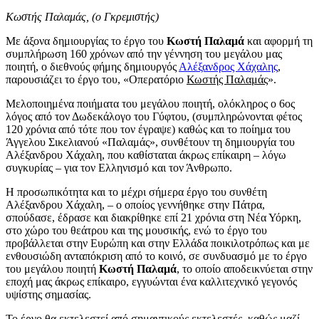
Κωστής Παλαμάς, (ο Γκρεμιστής)
Με άξονα δημιουργίας το έργο του
Κωστή Παλαμά
και αφορμή τη
συμπλήρωση 160 χρόνων από την γέννηση του μεγάλου μας
ποιητή, ο διεθνούς φήμης δημιουργός
Αλέξανδρος Χάχαλης
,
παρουσιάζει το έργο του, «Οπερατόριο
Κωστής Παλαμάς
».
Μελοποιημένα ποιήματα του μεγάλου ποιητή, ολόκληρος ο 6ος
λόγος από τον Δωδεκάλογο του Γύφτου, (συμπληρώνονται φέτος
120 χρόνια από τότε που τον έγραψε) καθώς και το ποίημα του
Άγγελου Σικελιανού «Παλαμάς», συνθέτουν τη δημιουργία του
Αλέξανδρου Χάχαλη, που καθίσταται άκρως επίκαιρη – λόγω
συγκυρίας – για τον Ελληνισμό και τον Άνθρωπο.
Η προσωπικότητα και το μέχρι σήμερα έργο του συνθέτη
Αλέξανδρου Χάχαλη, – ο οποίος γεννήθηκε στην Πάτρα,
σπούδασε, έδρασε και διακρίθηκε επί 21 χρόνια στη Νέα Υόρκη,
στο χώρο του θεάτρου και της μουσικής, ενώ το έργο του
προβάλλεται στην Ευρώπη και στην Ελλάδα ποικιλοτρόπως και με
ενθουσιώδη ανταπόκριση από το κοινό, σε συνδυασμό με το έργο
του μεγάλου ποιητή
Κωστή Παλαμά
, το οποίο αποδεικνύεται στην
εποχή μας άκρως επίκαιρο, εγγυώνται ένα καλλιτεχνικό γεγονός
υψίστης σημασίας.
Το έργο θα εκτελεστεί από σημαντικούς εκτελεστές, καθώς μαζί