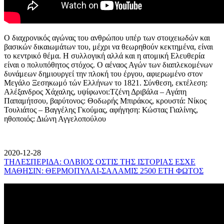
Ο διαχρονικός αγώνας του ανθρώπου υπέρ των στοιχειωδών και
βασικών δικαιωμάτων του, μέχρι να θεωρηθούν κεκτημένα, είναι
το κεντρικό θέμα. Η συλλογική αλλά και η ατομική Ελευθερία
είναι ο πολυπόθητος στόχος. Ο αέναος Αγών των διαπλεκομένων
δυνάμεων δημιουργεί την πλοκή του έργου, αφιερωμένο στον
Μεγάλο Ξεσηκωμό τών Ελλήνων το 1821. Σύνθεση, εκτέλεση:
Αλέξανδρος Χάχαλης, υψίφωνοι:Τζένη Δριβάλα – Αγάπη
Παπαμήτσου, βαρύτονος: Θοδωρής Μπιράκος, κρουστά: Νίκος
Τουλιάτος – Βαγγέλης Γκούμας, αφήγηση: Κώστας Γιαλίνης,
ηθοποιός: Διώνη Αγγελοπούλου
2020-12-28
ΤΗΛΕΣΠΕΡΙΔΑ: ΟΛΒΙΟΣ ΟΣΤΙΣ ΤΗΣ ΙΣΤΟΡΙΑΣ ΕΣΧΕ
ΜΑΘΗΣΙΝ: ΘΕΡΜΟΠΥΛΑΙ-ΣΑΛΑΜΙΣ 2500 ΕΤΗ ΦΩΤΟΣ