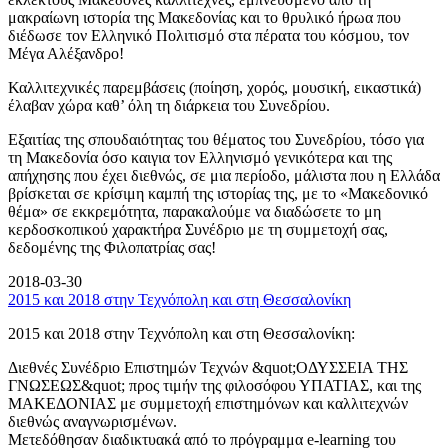
μακραίωνη ιστορία της Μακεδονίας και το θρυλικό ήρωα που
διέδωσε τον Ελληνικό Πολιτισμό στα πέρατα του κόσμου, τον
Μέγα Αλέξανδρο!
Καλλιτεχνικές παρεμβάσεις (ποίηση, χορός, μουσική, εικαστικά)
έλαβαν χώρα καθ’ όλη τη διάρκεια του Συνεδρίου.
Εξαιτίας της σπουδαιότητας του θέματος του Συνεδρίου, τόσο για
τη Μακεδονία όσο καιγια τον Ελληνισμό γενικότερα και της
απήχησης που έχει διεθνώς, σε μια περίοδο, μάλιστα που η Ελλάδα
βρίσκεται σε κρίσιμη καμπή της ιστορίας της, με το «Μακεδονικό
θέμα» σε εκκρεμότητα, παρακαλούμε να διαδώσετε το μη
κερδοσκοπικού χαρακτήρα Συνέδριο με τη συμμετοχή σας,
δεδομένης της Φιλοπατρίας σας!
2018-03-30
2015 και 2018 στην Τεχνόπολη και στη Θεσσαλονίκη
2015 και 2018 στην Τεχνόπολη και στη Θεσσαλονίκη:
Διεθνές Συνέδριο Επιστημών Τεχνών &quot;ΟΔΥΣΣΕΙΑ ΤΗΣ
ΓΝΩΣΕΩΣ&quot; προς τιμήν της φιλοσόφου ΥΠΑΤΙΑΣ, και της
ΜΑΚΕΔΟΝΙΑΣ με συμμετοχή επιστημόνων και καλλιτεχνών
διεθνώς αναγνωρισμένων.
Μετεδόθησαν διαδικτυακά από το πρόγραμμα e-learning του