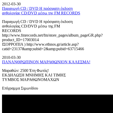
2012-03-30
Παραγωγή CD / DVD Η πρόσφατη έκδοση
ανθολογίας CD/DVD μέσω της FM RECORDS
Παραγωγή CD / DVD Η πρόσφατη έκδοση
ανθολογίας CD/DVD μέσω της FM
RECORDS
http://www.fmrecords.net/fm/store_pages/album_pageGR.php?
product_ID=17003014
ΙΣΟΡΡΟΠΙΑ ) http://www.ethnos.gr/article.asp?
catid=23137&amp;subid=2&amp;pubid=63715466
2010-03-30
ΠΑΝΑΝΘΡΩΠΙΝΟΝ ΜΑΡΑΘΩΝΙΟΝ ΚΑΛΕΣΜΑ!
Μαραθών: 2500 Έτη Φωτός!
ΕΚΔΗΛΩΣΗ ΜΝΗΜΗΣ ΚΑΙ ΤΙΜΗΣ
ΤΥΜΒΟΣ ΜΑΡΑΘΩΝΟΜΑΧΩΝ
Επίγραμμα Σιμωνίδου