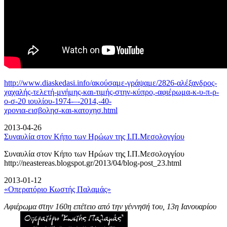
http://www.diaskedasi.info/ακούσαμε-γράψαμε/2826-αλέξανδρος-
χαχαλής-τελετή-
μνήμης-και-τιμής-στην-κύπρο,-αφιέρωμα-κ-υ-π-ρ-
ο-σ-20 ιουλίου-1974-–-2014,-40-
χρονια-εισβολησ-και-κατοχησ.html
2013-04-26
Συναυλία στον Κήπο των Ηρώων της Ι.Π.Μεσολογγίου
Συναυλία στον Κήπο των Ηρώων της Ι.Π.Μεσολογγίου
http://neastereas.blogspot.gr/2013/04/blog-post_23.html
2013-01-12
«Οπερατόριο Κωστής Παλαμάς»
Αφιέρωμα στην 160η επέτειο από την γέννησή του, 13η Ιανουαρίου