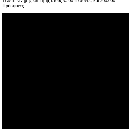
Τελετή Μνήμης και Τιμής στους 3.500 Πεσόντες και 200.000
Πρόσφυγες