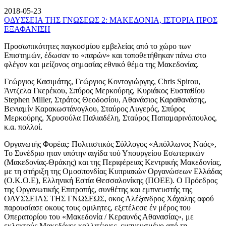
2018-05-23
ΟΔΥΣΣΕΙΑ ΤΗΣ ΓΝΩΣΕΩΣ 2: ΜΑΚΕΔΟΝΙΑ, ΙΣΤΟΡΙΑ ΠΡΟΣ
ΕΞΑΦΑΝΙΣΗ
Προσωπικότητες παγκοσμίου εμβελείας από το χώρο των
Επιστημών, έδωσαν το «παρών» και τοποθετήθηκαν πάνω στο
φλέγον και μείζονος σημασίας εθνικό θέμα της Μακεδονίας.
Γεώργιος Κασιμάτης, Γεώργιος Κοντογιώργης, Chris Spirou,
Άντζελα Γκερέκου, Σπύρος Μερκούρης, Κυριάκος Ευσταθίου
Stephen Miller, Στράτος Θεοδοσίου, Αθανάσιος Καραθανάσης,
Βενιαμίν Καρακωστάνογλου, Σταύρος Λυγερός, Σπύρος
Μερκούρης, Χρυσούλα Παλιαδέλη, Σταύρος Παπαμαρινόπουλος,
κ.α. πολλοί.
Οργανωτής Φορέας: Πολιτιστικός Σύλλογος «Απόλλωνος Ναός»,
Το Συνέδριο ηταν υπότην αιγίδα τού Υπουργείου Εσωτερικών
(Μακεδονίας-Θράκης) και της Περιφέρειας Κεντρικής Μακεδονίας,
με τη στήριξη της Ομοσπονδίας Κυπριακών Οργανώσεων Ελλάδας
(Ο.Κ.Ο.Ε), Ελληνική Εστία Θεσσαλονίκης (ΠΟΕΕ). Ο Πρόεδρος
της Οργανωτικής Επιτροπής, συνθέτης και εμπνευστής της
ΟΔΥΣΣΕΙΑΣ ΤΗΣ ΓΝΩΣΕΩΣ, οκος Αλέξανδρος Χάχαλης αφού
παρουσίασε οκους τους ομιλητες, εξετέλεσε έν μέρος του
Οπερατορίου του «Μακεδονία / Κεραυνός Αθανασίας», με
εκλεκτούς Μακεδόνες καλλιτέχνες, εμπνευσμένο από τη