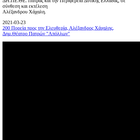
ΔΗ.ΠΕ.ΘΕ. Πάτρας και την Περιφέρεια Δυτικής Ελλάδας, σε
σύνθεση και εκτέλεση
Αλέξανδρου Χάχαλη.
2021-03-23
200 Πορεία προς την Ελευθερία, Αλέξανδρος Χάχαλης,
Δημ.Θέατρο Πατρών "Απόλλων"