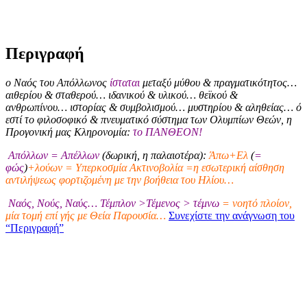
Περιγραφή
ο Ναός του Απόλλωνος
ίσταται
μεταξύ μύθου & πραγματικότητος…
αιθερίου & σταθερού… ιδανικού & υλικού… θεϊκού &
ανθρωπίνου… ιστορίας & συμβολισμού… μυστηρίου & αληθείας… ό
εστί το φιλοσοφικό & πνευματικό σύστημα των Ολυμπίων Θεών, η
Προγονική μας Κληρονομία:
το ΠΑΝΘΕΟΝ!
Απόλλων = Απέλλων
(δωρική, η παλαιοτέρα):
Άπω+Ελ
(
=
φώς
)
+λούων = Υπερκοσμία Ακτινοβολία =η εσωτερική αίσθηση
αντιλήψεως φορτιζομένη με την βοήθεια του Ηλίου…
Ναός, Νούς, Ναύς… Τέμπλον >Τέμενος > τέμνω
= νοητό πλοίον,
μία τομή επί γής με Θεία Παρουσία…
Συνεχίστε την ανάγνωση του
“Περιγραφή”