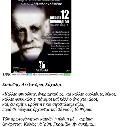
1859
Συνθέτης:
Αλέξανδρος Χάχαλης
«
Κάλλιο φυτρῶστε, ἀγκριαγκαθιές, καὶ κάλλιο οὐρλιάστε, λύκοι,
κάλλιο φουσκῶστε, πόταμοι καὶ κάλλιο ἀνοῖχτε τάφοι,
καί, δυναμίτη, βρόντηξε καὶ σιγοστάλαξε αἷμα,
παρὰ σὲ πύργους ἄρχοντας καὶ σὲ ναοὺς τὸ Ψέμμα.
Τῶν πρωτογέννητων καιρῶν ἡ πλάση μὲ τ᾿ ἀγρίμια
ξανάρχεται. Καλῶς νὰ ῾ρθῆ. Γκρεμίζω τὴν ἀσκήμια
.
»