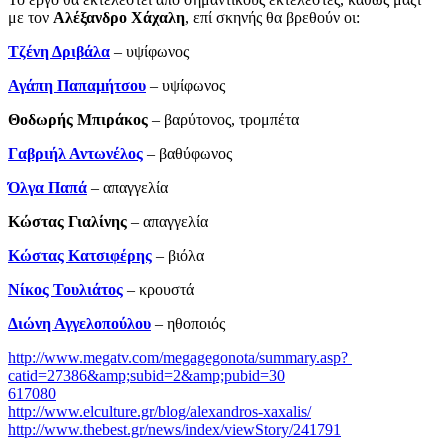
με τον
Αλέξανδρο Χάχαλη
, επί σκηνής θα βρεθούν οι:
Τζένη Δριβάλα
– υψίφωνος
Αγάπη Παπαμήτσου
– υψίφωνος
Θοδωρής Μπιράκος
– βαρύτονος, τρομπέτα
Γαβριήλ Αντωνέλος
– βαθύφωνος
Όλγα Παπά
– απαγγελία
Κώστας Γιαλίνης
­– απαγγελία
Κώστας Κατσιφέρης
– βιόλα
Νίκος Τουλιάτος
– κρουστά
Διώνη Αγγελοπούλου
– ηθοποιός
http://www.megatv.com/megagegonota/summary.asp?
catid=27386&amp;subid=2&amp;pubid=30
617080
http://www.elculture.gr/blog/alexandros-xaxalis/
http://www.thebest.gr/news/index/viewStory/241791