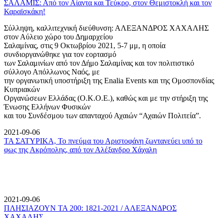
ΣΑΛΑΜΙΣ: Από τον Αίαντα και Τεύκρο, στον Θεμιστοκλή και τον
Καραϊσκάκη!
Σύλληψη, καλλιτεχνική διεύθυνση: ΑΛΕΞΑΝΔΡΟΣ ΧΑΧΑΛΗΣ
στον Αύλειο χώρο του Δημαρχείου
Σαλαμίνας, στις 9 Οκτωβρίου 2021, 5-7 μμ, η οποία
συνδιοργανώθηκε για τον εορτασμό
των Σαλαμινίων από τον Δήμο Σαλαμίνας και τον πολιτιστικό
σύλλογο Απόλλωνος Ναός, με
την οργανωτική υποστήριξη της Enalia Events και της Ομοσπονδίας
Κυπριακών
Οργανώσεων Ελλάδας (Ο.Κ.Ο.Ε.), καθώς και με την στήριξη της
Ένωσης Ελλήνων Φυσικών
και του Συνδέσμου των απανταχού Αχαιών “Αχαιών Πολιτεία”.
2021-09-06
ΤΑ ΣΑΤΥΡΙΚΑ, Το πνεύμα του Αριστοφάνη ζωντανεύει υπό το
φως της Ακρόπολης, από τον Αλέξανδρο Χάχαλη
2021-09-06
ΠΛΗΣΙΑΖΟΥΝ ΤΑ 200: 1821-2021 / ΑΛΕΞΑΝΔΡΟΣ
ΧΑΧΑΛΗΣ