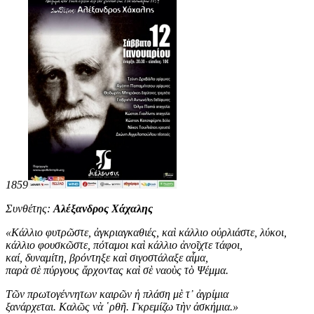
1859
Συνθέτης:
Αλέξανδρος Χάχαλης
«
Κάλλιο φυτρῶστε, ἀγκριαγκαθιές, καὶ κάλλιο οὐρλιάστε, λύκοι,
κάλλιο φουσκῶστε, πόταμοι καὶ κάλλιο ἀνοῖχτε τάφοι,
καί, δυναμίτη, βρόντηξε καὶ σιγοστάλαξε αἷμα,
παρὰ σὲ πύργους ἄρχοντας καὶ σὲ ναοὺς τὸ Ψέμμα.
Τῶν πρωτογέννητων καιρῶν ἡ πλάση μὲ τ᾿ ἀγρίμια
ξανάρχεται. Καλῶς νὰ ῾ρθῆ. Γκρεμίζω τὴν ἀσκήμια
.
»