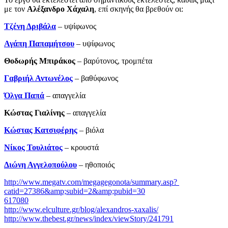
με τον
Αλέξανδρο Χάχαλη
, επί σκηνής θα βρεθούν οι:
Τζένη Δριβάλα
– υψίφωνος
Αγάπη Παπαμήτσου
– υψίφωνος
Θοδωρής Μπιράκος
– βαρύτονος, τρομπέτα
Γαβριήλ Αντωνέλος
– βαθύφωνος
Όλγα Παπά
– απαγγελία
Κώστας Γιαλίνης
­– απαγγελία
Κώστας Κατσιφέρης
– βιόλα
Νίκος Τουλιάτος
– κρουστά
Διώνη Αγγελοπούλου
– ηθοποιός
http://www.megatv.com/megagegonota/summary.asp?
catid=27386&amp;subid=2&amp;pubid=30
617080
http://www.elculture.gr/blog/alexandros-xaxalis/
http://www.thebest.gr/news/index/viewStory/241791