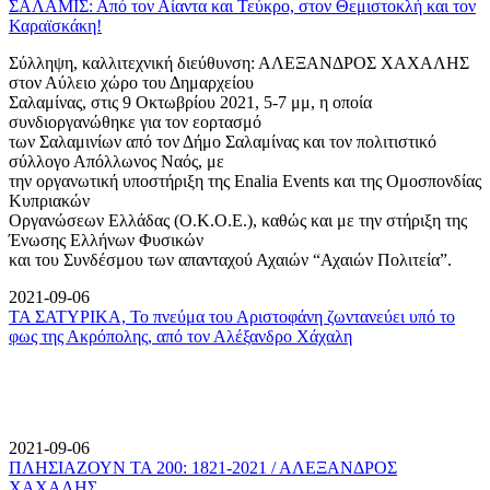
ΣΑΛΑΜΙΣ: Από τον Αίαντα και Τεύκρο, στον Θεμιστοκλή και τον
Καραϊσκάκη!
Σύλληψη, καλλιτεχνική διεύθυνση: ΑΛΕΞΑΝΔΡΟΣ ΧΑΧΑΛΗΣ
στον Αύλειο χώρο του Δημαρχείου
Σαλαμίνας, στις 9 Οκτωβρίου 2021, 5-7 μμ, η οποία
συνδιοργανώθηκε για τον εορτασμό
των Σαλαμινίων από τον Δήμο Σαλαμίνας και τον πολιτιστικό
σύλλογο Απόλλωνος Ναός, με
την οργανωτική υποστήριξη της Enalia Events και της Ομοσπονδίας
Κυπριακών
Οργανώσεων Ελλάδας (Ο.Κ.Ο.Ε.), καθώς και με την στήριξη της
Ένωσης Ελλήνων Φυσικών
και του Συνδέσμου των απανταχού Αχαιών “Αχαιών Πολιτεία”.
2021-09-06
ΤΑ ΣΑΤΥΡΙΚΑ, Το πνεύμα του Αριστοφάνη ζωντανεύει υπό το
φως της Ακρόπολης, από τον Αλέξανδρο Χάχαλη
2021-09-06
ΠΛΗΣΙΑΖΟΥΝ ΤΑ 200: 1821-2021 / ΑΛΕΞΑΝΔΡΟΣ
ΧΑΧΑΛΗΣ