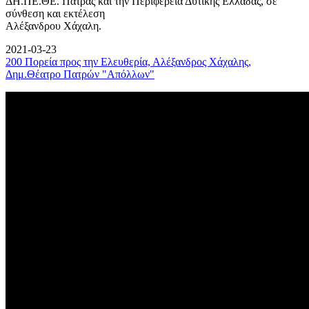
ΔΗ.ΠΕ.ΘΕ. Πάτρας και την Περιφέρεια Δυτικής Ελλάδας, σε
σύνθεση και εκτέλεση
Αλέξανδρου Χάχαλη.
2021-03-23
200 Πορεία προς την Ελευθερία, Αλέξανδρος Χάχαλης,
Δημ.Θέατρο Πατρών "Απόλλων"