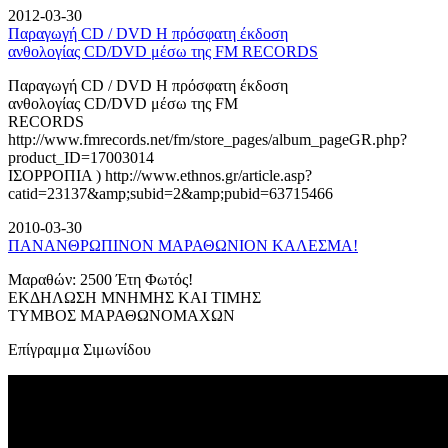
2012-03-30
Παραγωγή CD / DVD Η πρόσφατη έκδοση
ανθολογίας CD/DVD μέσω της FM RECORDS
Παραγωγή CD / DVD Η πρόσφατη έκδοση
ανθολογίας CD/DVD μέσω της FM
RECORDS
http://www.fmrecords.net/fm/store_pages/album_pageGR.php?
product_ID=17003014
ΙΣΟΡΡΟΠΙΑ ) http://www.ethnos.gr/article.asp?
catid=23137&amp;subid=2&amp;pubid=63715466
2010-03-30
ΠΑΝΑΝΘΡΩΠΙΝΟΝ ΜΑΡΑΘΩΝΙΟΝ ΚΑΛΕΣΜΑ!
Μαραθών: 2500 Έτη Φωτός!
ΕΚΔΗΛΩΣΗ ΜΝΗΜΗΣ ΚΑΙ ΤΙΜΗΣ
ΤΥΜΒΟΣ ΜΑΡΑΘΩΝΟΜΑΧΩΝ
Επίγραμμα Σιμωνίδου