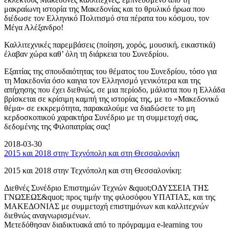
μακραίωνη ιστορία της Μακεδονίας και το θρυλικό ήρωα που
διέδωσε τον Ελληνικό Πολιτισμό στα πέρατα του κόσμου, τον
Μέγα Αλέξανδρο!
Καλλιτεχνικές παρεμβάσεις (ποίηση, χορός, μουσική, εικαστικά)
έλαβαν χώρα καθ’ όλη τη διάρκεια του Συνεδρίου.
Εξαιτίας της σπουδαιότητας του θέματος του Συνεδρίου, τόσο για
τη Μακεδονία όσο καιγια τον Ελληνισμό γενικότερα και της
απήχησης που έχει διεθνώς, σε μια περίοδο, μάλιστα που η Ελλάδα
βρίσκεται σε κρίσιμη καμπή της ιστορίας της, με το «Μακεδονικό
θέμα» σε εκκρεμότητα, παρακαλούμε να διαδώσετε το μη
κερδοσκοπικού χαρακτήρα Συνέδριο με τη συμμετοχή σας,
δεδομένης της Φιλοπατρίας σας!
2018-03-30
2015 και 2018 στην Τεχνόπολη και στη Θεσσαλονίκη
2015 και 2018 στην Τεχνόπολη και στη Θεσσαλονίκη:
Διεθνές Συνέδριο Επιστημών Τεχνών &quot;ΟΔΥΣΣΕΙΑ ΤΗΣ
ΓΝΩΣΕΩΣ&quot; προς τιμήν της φιλοσόφου ΥΠΑΤΙΑΣ, και της
ΜΑΚΕΔΟΝΙΑΣ με συμμετοχή επιστημόνων και καλλιτεχνών
διεθνώς αναγνωρισμένων.
Μετεδόθησαν διαδικτυακά από το πρόγραμμα e-learning του