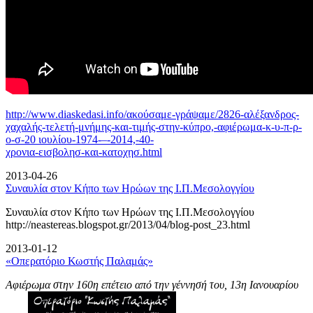
http://www.diaskedasi.info/ακούσαμε-γράψαμε/2826-αλέξανδρος-
χαχαλής-τελετή-
μνήμης-και-τιμής-στην-κύπρο,-αφιέρωμα-κ-υ-π-ρ-
ο-σ-20 ιουλίου-1974-–-2014,-40-
χρονια-εισβολησ-και-κατοχησ.html
2013-04-26
Συναυλία στον Κήπο των Ηρώων της Ι.Π.Μεσολογγίου
Συναυλία στον Κήπο των Ηρώων της Ι.Π.Μεσολογγίου
http://neastereas.blogspot.gr/2013/04/blog-post_23.html
2013-01-12
«Οπερατόριο Κωστής Παλαμάς»
Αφιέρωμα στην 160η επέτειο από την γέννησή του, 13η Ιανουαρίου