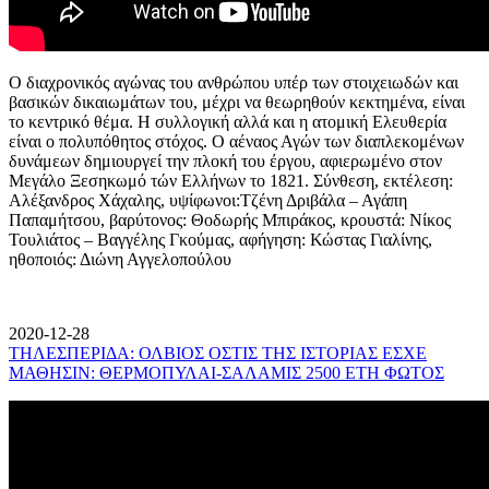
Ο διαχρονικός αγώνας του ανθρώπου υπέρ των στοιχειωδών και
βασικών δικαιωμάτων του, μέχρι να θεωρηθούν κεκτημένα, είναι
το κεντρικό θέμα. Η συλλογική αλλά και η ατομική Ελευθερία
είναι ο πολυπόθητος στόχος. Ο αέναος Αγών των διαπλεκομένων
δυνάμεων δημιουργεί την πλοκή του έργου, αφιερωμένο στον
Μεγάλο Ξεσηκωμό τών Ελλήνων το 1821. Σύνθεση, εκτέλεση:
Αλέξανδρος Χάχαλης, υψίφωνοι:Τζένη Δριβάλα – Αγάπη
Παπαμήτσου, βαρύτονος: Θοδωρής Μπιράκος, κρουστά: Νίκος
Τουλιάτος – Βαγγέλης Γκούμας, αφήγηση: Κώστας Γιαλίνης,
ηθοποιός: Διώνη Αγγελοπούλου
2020-12-28
ΤΗΛΕΣΠΕΡΙΔΑ: ΟΛΒΙΟΣ ΟΣΤΙΣ ΤΗΣ ΙΣΤΟΡΙΑΣ ΕΣΧΕ
ΜΑΘΗΣΙΝ: ΘΕΡΜΟΠΥΛΑΙ-ΣΑΛΑΜΙΣ 2500 ΕΤΗ ΦΩΤΟΣ