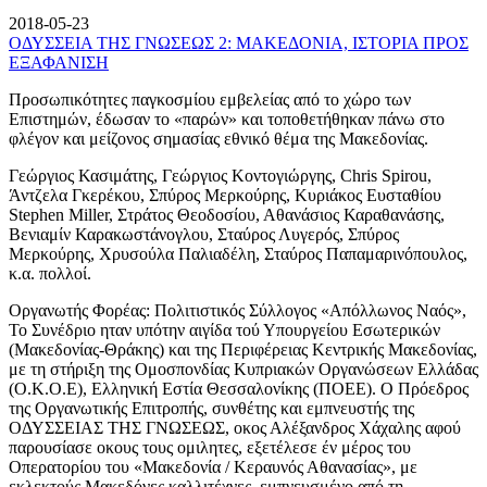
2018-05-23
ΟΔΥΣΣΕΙΑ ΤΗΣ ΓΝΩΣΕΩΣ 2: ΜΑΚΕΔΟΝΙΑ, ΙΣΤΟΡΙΑ ΠΡΟΣ
ΕΞΑΦΑΝΙΣΗ
Προσωπικότητες παγκοσμίου εμβελείας από το χώρο των
Επιστημών, έδωσαν το «παρών» και τοποθετήθηκαν πάνω στο
φλέγον και μείζονος σημασίας εθνικό θέμα της Μακεδονίας.
Γεώργιος Κασιμάτης, Γεώργιος Κοντογιώργης, Chris Spirou,
Άντζελα Γκερέκου, Σπύρος Μερκούρης, Κυριάκος Ευσταθίου
Stephen Miller, Στράτος Θεοδοσίου, Αθανάσιος Καραθανάσης,
Βενιαμίν Καρακωστάνογλου, Σταύρος Λυγερός, Σπύρος
Μερκούρης, Χρυσούλα Παλιαδέλη, Σταύρος Παπαμαρινόπουλος,
κ.α. πολλοί.
Οργανωτής Φορέας: Πολιτιστικός Σύλλογος «Απόλλωνος Ναός»,
Το Συνέδριο ηταν υπότην αιγίδα τού Υπουργείου Εσωτερικών
(Μακεδονίας-Θράκης) και της Περιφέρειας Κεντρικής Μακεδονίας,
με τη στήριξη της Ομοσπονδίας Κυπριακών Οργανώσεων Ελλάδας
(Ο.Κ.Ο.Ε), Ελληνική Εστία Θεσσαλονίκης (ΠΟΕΕ). Ο Πρόεδρος
της Οργανωτικής Επιτροπής, συνθέτης και εμπνευστής της
ΟΔΥΣΣΕΙΑΣ ΤΗΣ ΓΝΩΣΕΩΣ, οκος Αλέξανδρος Χάχαλης αφού
παρουσίασε οκους τους ομιλητες, εξετέλεσε έν μέρος του
Οπερατορίου του «Μακεδονία / Κεραυνός Αθανασίας», με
εκλεκτούς Μακεδόνες καλλιτέχνες, εμπνευσμένο από τη