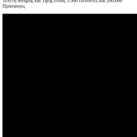
Τελετή Μνήμης και Τιμής στους 3.500 Πεσόντες και 200.000
Πρόσφυγες