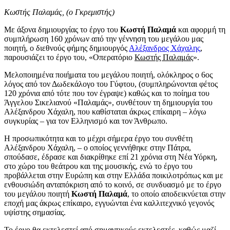
Κωστής Παλαμάς, (ο Γκρεμιστής)
Με άξονα δημιουργίας το έργο του
Κωστή Παλαμά
και αφορμή τη
συμπλήρωση 160 χρόνων από την γέννηση του μεγάλου μας
ποιητή, ο διεθνούς φήμης δημιουργός
Αλέξανδρος Χάχαλης
,
παρουσιάζει το έργο του, «Οπερατόριο
Κωστής Παλαμάς
».
Μελοποιημένα ποιήματα του μεγάλου ποιητή, ολόκληρος ο 6ος
λόγος από τον Δωδεκάλογο του Γύφτου, (συμπληρώνονται φέτος
120 χρόνια από τότε που τον έγραψε) καθώς και το ποίημα του
Άγγελου Σικελιανού «Παλαμάς», συνθέτουν τη δημιουργία του
Αλέξανδρου Χάχαλη, που καθίσταται άκρως επίκαιρη – λόγω
συγκυρίας – για τον Ελληνισμό και τον Άνθρωπο.
Η προσωπικότητα και το μέχρι σήμερα έργο του συνθέτη
Αλέξανδρου Χάχαλη, – ο οποίος γεννήθηκε στην Πάτρα,
σπούδασε, έδρασε και διακρίθηκε επί 21 χρόνια στη Νέα Υόρκη,
στο χώρο του θεάτρου και της μουσικής, ενώ το έργο του
προβάλλεται στην Ευρώπη και στην Ελλάδα ποικιλοτρόπως και με
ενθουσιώδη ανταπόκριση από το κοινό, σε συνδυασμό με το έργο
του μεγάλου ποιητή
Κωστή Παλαμά
, το οποίο αποδεικνύεται στην
εποχή μας άκρως επίκαιρο, εγγυώνται ένα καλλιτεχνικό γεγονός
υψίστης σημασίας.
Το έργο θα εκτελεστεί από σημαντικούς εκτελεστές, καθώς μαζί