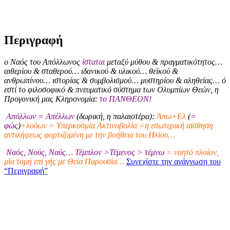
Περιγραφή
ο Ναός του Απόλλωνος
ίσταται
μεταξύ μύθου & πραγματικότητος…
αιθερίου & σταθερού… ιδανικού & υλικού… θεϊκού &
ανθρωπίνου… ιστορίας & συμβολισμού… μυστηρίου & αληθείας… ό
εστί το φιλοσοφικό & πνευματικό σύστημα των Ολυμπίων Θεών, η
Προγονική μας Κληρονομία:
το ΠΑΝΘΕΟΝ!
Απόλλων = Απέλλων
(δωρική, η παλαιοτέρα):
Άπω+Ελ
(
=
φώς
)
+λούων = Υπερκοσμία Ακτινοβολία =η εσωτερική αίσθηση
αντιλήψεως φορτιζομένη με την βοήθεια του Ηλίου…
Ναός, Νούς, Ναύς… Τέμπλον >Τέμενος > τέμνω
= νοητό πλοίον,
μία τομή επί γής με Θεία Παρουσία…
Συνεχίστε την ανάγνωση του
“Περιγραφή”