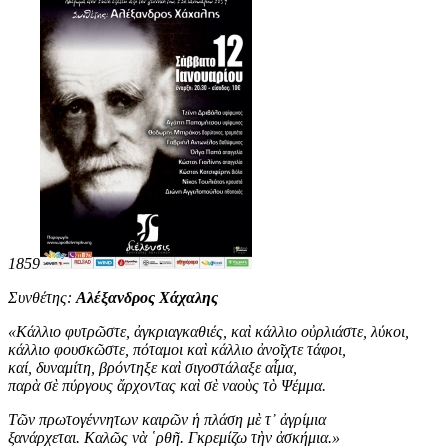
1859
Συνθέτης:
Αλέξανδρος Χάχαλης
«
Κάλλιο φυτρῶστε, ἀγκριαγκαθιές, καὶ κάλλιο οὐρλιάστε, λύκοι,
κάλλιο φουσκῶστε, πόταμοι καὶ κάλλιο ἀνοῖχτε τάφοι,
καί, δυναμίτη, βρόντηξε καὶ σιγοστάλαξε αἷμα,
παρὰ σὲ πύργους ἄρχοντας καὶ σὲ ναοὺς τὸ Ψέμμα.
Τῶν πρωτογέννητων καιρῶν ἡ πλάση μὲ τ᾿ ἀγρίμια
ξανάρχεται. Καλῶς νὰ ῾ρθῆ. Γκρεμίζω τὴν ἀσκήμια
.
»