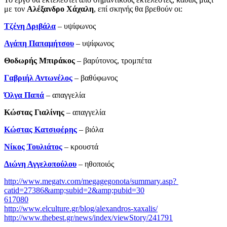
με τον
Αλέξανδρο Χάχαλη
, επί σκηνής θα βρεθούν οι:
Τζένη Δριβάλα
– υψίφωνος
Αγάπη Παπαμήτσου
– υψίφωνος
Θοδωρής Μπιράκος
– βαρύτονος, τρομπέτα
Γαβριήλ Αντωνέλος
– βαθύφωνος
Όλγα Παπά
– απαγγελία
Κώστας Γιαλίνης
­– απαγγελία
Κώστας Κατσιφέρης
– βιόλα
Νίκος Τουλιάτος
– κρουστά
Διώνη Αγγελοπούλου
– ηθοποιός
http://www.megatv.com/megagegonota/summary.asp?
catid=27386&amp;subid=2&amp;pubid=30
617080
http://www.elculture.gr/blog/alexandros-xaxalis/
http://www.thebest.gr/news/index/viewStory/241791