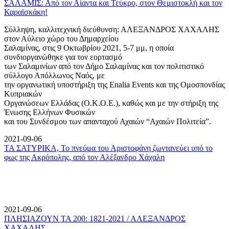
ΣΑΛΑΜΙΣ: Από τον Αίαντα και Τεύκρο, στον Θεμιστοκλή και τον
Καραϊσκάκη!
Σύλληψη, καλλιτεχνική διεύθυνση: ΑΛΕΞΑΝΔΡΟΣ ΧΑΧΑΛΗΣ
στον Αύλειο χώρο του Δημαρχείου
Σαλαμίνας, στις 9 Οκτωβρίου 2021, 5-7 μμ, η οποία
συνδιοργανώθηκε για τον εορτασμό
των Σαλαμινίων από τον Δήμο Σαλαμίνας και τον πολιτιστικό
σύλλογο Απόλλωνος Ναός, με
την οργανωτική υποστήριξη της Enalia Events και της Ομοσπονδίας
Κυπριακών
Οργανώσεων Ελλάδας (Ο.Κ.Ο.Ε.), καθώς και με την στήριξη της
Ένωσης Ελλήνων Φυσικών
και του Συνδέσμου των απανταχού Αχαιών “Αχαιών Πολιτεία”.
2021-09-06
ΤΑ ΣΑΤΥΡΙΚΑ, Το πνεύμα του Αριστοφάνη ζωντανεύει υπό το
φως της Ακρόπολης, από τον Αλέξανδρο Χάχαλη
2021-09-06
ΠΛΗΣΙΑΖΟΥΝ ΤΑ 200: 1821-2021 / ΑΛΕΞΑΝΔΡΟΣ
ΧΑΧΑΛΗΣ