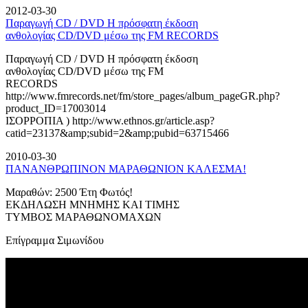
2012-03-30
Παραγωγή CD / DVD Η πρόσφατη έκδοση
ανθολογίας CD/DVD μέσω της FM RECORDS
Παραγωγή CD / DVD Η πρόσφατη έκδοση
ανθολογίας CD/DVD μέσω της FM
RECORDS
http://www.fmrecords.net/fm/store_pages/album_pageGR.php?
product_ID=17003014
ΙΣΟΡΡΟΠΙΑ ) http://www.ethnos.gr/article.asp?
catid=23137&amp;subid=2&amp;pubid=63715466
2010-03-30
ΠΑΝΑΝΘΡΩΠΙΝΟΝ ΜΑΡΑΘΩΝΙΟΝ ΚΑΛΕΣΜΑ!
Μαραθών: 2500 Έτη Φωτός!
ΕΚΔΗΛΩΣΗ ΜΝΗΜΗΣ ΚΑΙ ΤΙΜΗΣ
ΤΥΜΒΟΣ ΜΑΡΑΘΩΝΟΜΑΧΩΝ
Επίγραμμα Σιμωνίδου