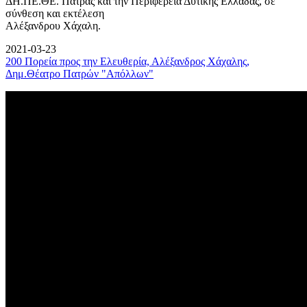
ΔΗ.ΠΕ.ΘΕ. Πάτρας και την Περιφέρεια Δυτικής Ελλάδας, σε
σύνθεση και εκτέλεση
Αλέξανδρου Χάχαλη.
2021-03-23
200 Πορεία προς την Ελευθερία, Αλέξανδρος Χάχαλης,
Δημ.Θέατρο Πατρών "Απόλλων"