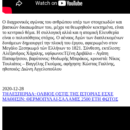
Ο διαχρονικός αγώνας του ανθρώπου υπέρ των στοιχειωδών και
βασικών δικαιωμάτων του, μέχρι να θεωρηθούν κεκτημένα, είναι
το κεντρικό θέμα. Η συλλογική αλλά και η ατομική Ελευθερία
είναι ο πολυπόθητος στόχος. Ο αέναος Αγών των διαπλεκομένων
δυνάμεων δημιουργεί την πλοκή του έργου, αφιερωμένο στον
Μεγάλο Ξεσηκωμό τών Ελλήνων το 1821. Σύνθεση, εκτέλεση:
Αλέξανδρος Χάχαλης, υψίφωνοι:Τζένη Δριβάλα – Αγάπη
Παπαμήτσου, βαρύτονος: Θοδωρής Μπιράκος, κρουστά: Νίκος
Τουλιάτος – Βαγγέλης Γκούμας, αφήγηση: Κώστας Γιαλίνης,
ηθοποιός: Διώνη Αγγελοπούλου
2020-12-28
ΤΗΛΕΣΠΕΡΙΔΑ: ΟΛΒΙΟΣ ΟΣΤΙΣ ΤΗΣ ΙΣΤΟΡΙΑΣ ΕΣΧΕ
ΜΑΘΗΣΙΝ: ΘΕΡΜΟΠΥΛΑΙ-ΣΑΛΑΜΙΣ 2500 ΕΤΗ ΦΩΤΟΣ