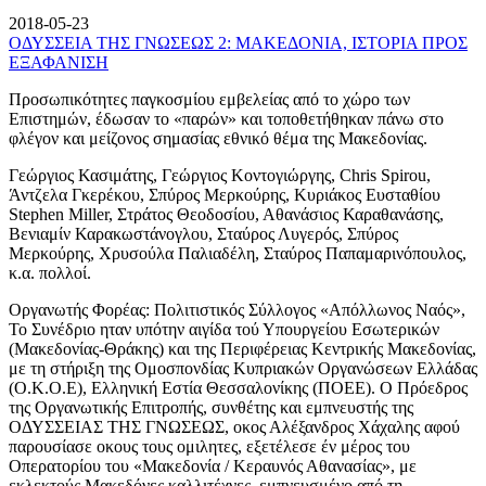
2018-05-23
ΟΔΥΣΣΕΙΑ ΤΗΣ ΓΝΩΣΕΩΣ 2: ΜΑΚΕΔΟΝΙΑ, ΙΣΤΟΡΙΑ ΠΡΟΣ
ΕΞΑΦΑΝΙΣΗ
Προσωπικότητες παγκοσμίου εμβελείας από το χώρο των
Επιστημών, έδωσαν το «παρών» και τοποθετήθηκαν πάνω στο
φλέγον και μείζονος σημασίας εθνικό θέμα της Μακεδονίας.
Γεώργιος Κασιμάτης, Γεώργιος Κοντογιώργης, Chris Spirou,
Άντζελα Γκερέκου, Σπύρος Μερκούρης, Κυριάκος Ευσταθίου
Stephen Miller, Στράτος Θεοδοσίου, Αθανάσιος Καραθανάσης,
Βενιαμίν Καρακωστάνογλου, Σταύρος Λυγερός, Σπύρος
Μερκούρης, Χρυσούλα Παλιαδέλη, Σταύρος Παπαμαρινόπουλος,
κ.α. πολλοί.
Οργανωτής Φορέας: Πολιτιστικός Σύλλογος «Απόλλωνος Ναός»,
Το Συνέδριο ηταν υπότην αιγίδα τού Υπουργείου Εσωτερικών
(Μακεδονίας-Θράκης) και της Περιφέρειας Κεντρικής Μακεδονίας,
με τη στήριξη της Ομοσπονδίας Κυπριακών Οργανώσεων Ελλάδας
(Ο.Κ.Ο.Ε), Ελληνική Εστία Θεσσαλονίκης (ΠΟΕΕ). Ο Πρόεδρος
της Οργανωτικής Επιτροπής, συνθέτης και εμπνευστής της
ΟΔΥΣΣΕΙΑΣ ΤΗΣ ΓΝΩΣΕΩΣ, οκος Αλέξανδρος Χάχαλης αφού
παρουσίασε οκους τους ομιλητες, εξετέλεσε έν μέρος του
Οπερατορίου του «Μακεδονία / Κεραυνός Αθανασίας», με
εκλεκτούς Μακεδόνες καλλιτέχνες, εμπνευσμένο από τη