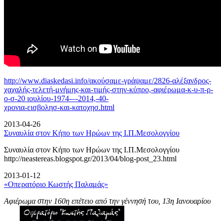
http://www.diaskedasi.info/ακούσαμε-γράψαμε/2826-αλέξανδρος-
χαχαλής-τελετή-
μνήμης-και-τιμής-στην-κύπρο,-αφιέρωμα-κ-υ-π-ρ-
ο-σ-20 ιουλίου-1974-–-2014,-40-
χρονια-εισβολησ-και-κατοχησ.html
2013-04-26
Συναυλία στον Κήπο των Ηρώων της Ι.Π.Μεσολογγίου
Συναυλία στον Κήπο των Ηρώων της Ι.Π.Μεσολογγίου
http://neastereas.blogspot.gr/2013/04/blog-post_23.html
2013-01-12
«Οπερατόριο Κωστής Παλαμάς»
Αφιέρωμα στην 160η επέτειο από την γέννησή του, 13η Ιανουαρίου