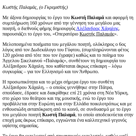
Κωστής Παλαμάς, (ο Γκρεμιστής)
Με άξονα δημιουργίας το έργο του
Κωστή Παλαμά
και αφορμή τη
συμπλήρωση 160 χρόνων από την γέννηση του μεγάλου μας
ποιητή, ο διεθνούς φήμης δημιουργός
Αλέξανδρος Χάχαλης
,
παρουσιάζει το έργο του, «Οπερατόριο
Κωστής Παλαμάς
».
Μελοποιημένα ποιήματα του μεγάλου ποιητή, ολόκληρος ο 6ος
λόγος από τον Δωδεκάλογο του Γύφτου, (συμπληρώνονται φέτος
120 χρόνια από τότε που τον έγραψε) καθώς και το ποίημα του
Άγγελου Σικελιανού «Παλαμάς», συνθέτουν τη δημιουργία του
Αλέξανδρου Χάχαλη, που καθίσταται άκρως επίκαιρη – λόγω
συγκυρίας – για τον Ελληνισμό και τον Άνθρωπο.
Η προσωπικότητα και το μέχρι σήμερα έργο του συνθέτη
Αλέξανδρου Χάχαλη, – ο οποίος γεννήθηκε στην Πάτρα,
σπούδασε, έδρασε και διακρίθηκε επί 21 χρόνια στη Νέα Υόρκη,
στο χώρο του θεάτρου και της μουσικής, ενώ το έργο του
προβάλλεται στην Ευρώπη και στην Ελλάδα ποικιλοτρόπως και με
ενθουσιώδη ανταπόκριση από το κοινό, σε συνδυασμό με το έργο
του μεγάλου ποιητή
Κωστή Παλαμά
, το οποίο αποδεικνύεται στην
εποχή μας άκρως επίκαιρο, εγγυώνται ένα καλλιτεχνικό γεγονός
υψίστης σημασίας.
Το έργο θα εκτελεστεί από σημαντικούς εκτελεστές, καθώς μαζί