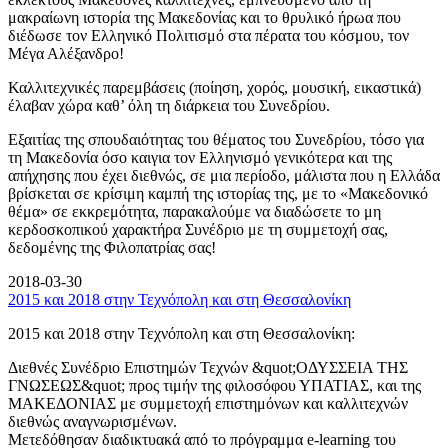
μακραίωνη ιστορία της Μακεδονίας και το θρυλικό ήρωα που
διέδωσε τον Ελληνικό Πολιτισμό στα πέρατα του κόσμου, τον
Μέγα Αλέξανδρο!
Καλλιτεχνικές παρεμβάσεις (ποίηση, χορός, μουσική, εικαστικά)
έλαβαν χώρα καθ’ όλη τη διάρκεια του Συνεδρίου.
Εξαιτίας της σπουδαιότητας του θέματος του Συνεδρίου, τόσο για
τη Μακεδονία όσο καιγια τον Ελληνισμό γενικότερα και της
απήχησης που έχει διεθνώς, σε μια περίοδο, μάλιστα που η Ελλάδα
βρίσκεται σε κρίσιμη καμπή της ιστορίας της, με το «Μακεδονικό
θέμα» σε εκκρεμότητα, παρακαλούμε να διαδώσετε το μη
κερδοσκοπικού χαρακτήρα Συνέδριο με τη συμμετοχή σας,
δεδομένης της Φιλοπατρίας σας!
2018-03-30
2015 και 2018 στην Τεχνόπολη και στη Θεσσαλονίκη
2015 και 2018 στην Τεχνόπολη και στη Θεσσαλονίκη:
Διεθνές Συνέδριο Επιστημών Τεχνών &quot;ΟΔΥΣΣΕΙΑ ΤΗΣ
ΓΝΩΣΕΩΣ&quot; προς τιμήν της φιλοσόφου ΥΠΑΤΙΑΣ, και της
ΜΑΚΕΔΟΝΙΑΣ με συμμετοχή επιστημόνων και καλλιτεχνών
διεθνώς αναγνωρισμένων.
Μετεδόθησαν διαδικτυακά από το πρόγραμμα e-learning του