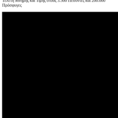
Τελετή Μνήμης και Τιμής στους 3.500 Πεσόντες και 200.000
Πρόσφυγες