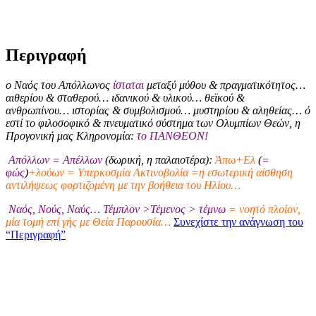
Περιγραφή
ο Ναός του Απόλλωνος
ίσταται
μεταξύ μύθου & πραγματικότητος…
αιθερίου & σταθερού… ιδανικού & υλικού… θεϊκού &
ανθρωπίνου… ιστορίας & συμβολισμού… μυστηρίου & αληθείας… ό
εστί το φιλοσοφικό & πνευματικό σύστημα των Ολυμπίων Θεών, η
Προγονική μας Κληρονομία:
το ΠΑΝΘΕΟΝ!
Απόλλων = Απέλλων
(δωρική, η παλαιοτέρα):
Άπω+Ελ
(
=
φώς
)
+λούων = Υπερκοσμία Ακτινοβολία =η εσωτερική αίσθηση
αντιλήψεως φορτιζομένη με την βοήθεια του Ηλίου…
Ναός, Νούς, Ναύς… Τέμπλον >Τέμενος > τέμνω
= νοητό πλοίον,
μία τομή επί γής με Θεία Παρουσία…
Συνεχίστε την ανάγνωση του
“Περιγραφή”