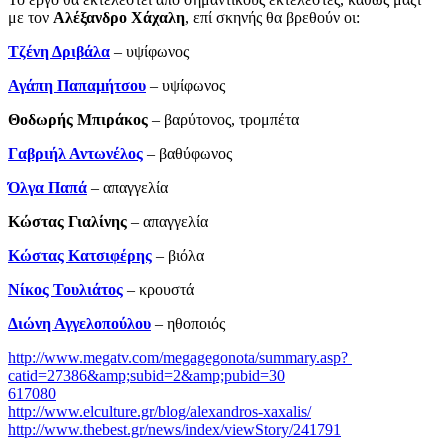
με τον
Αλέξανδρο Χάχαλη
, επί σκηνής θα βρεθούν οι:
Τζένη Δριβάλα
– υψίφωνος
Αγάπη Παπαμήτσου
– υψίφωνος
Θοδωρής Μπιράκος
– βαρύτονος, τρομπέτα
Γαβριήλ Αντωνέλος
– βαθύφωνος
Όλγα Παπά
– απαγγελία
Κώστας Γιαλίνης
­– απαγγελία
Κώστας Κατσιφέρης
– βιόλα
Νίκος Τουλιάτος
– κρουστά
Διώνη Αγγελοπούλου
– ηθοποιός
http://www.megatv.com/megagegonota/summary.asp?
catid=27386&amp;subid=2&amp;pubid=30
617080
http://www.elculture.gr/blog/alexandros-xaxalis/
http://www.thebest.gr/news/index/viewStory/241791