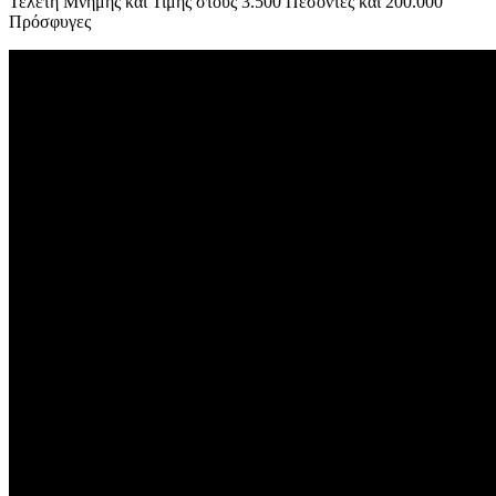
Τελετή Μνήμης και Τιμής στους 3.500 Πεσόντες και 200.000
Πρόσφυγες