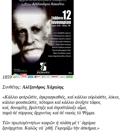
1859
Συνθέτης:
Αλέξανδρος Χάχαλης
«
Κάλλιο φυτρῶστε, ἀγκριαγκαθιές, καὶ κάλλιο οὐρλιάστε, λύκοι,
κάλλιο φουσκῶστε, πόταμοι καὶ κάλλιο ἀνοῖχτε τάφοι,
καί, δυναμίτη, βρόντηξε καὶ σιγοστάλαξε αἷμα,
παρὰ σὲ πύργους ἄρχοντας καὶ σὲ ναοὺς τὸ Ψέμμα.
Τῶν πρωτογέννητων καιρῶν ἡ πλάση μὲ τ᾿ ἀγρίμια
ξανάρχεται. Καλῶς νὰ ῾ρθῆ. Γκρεμίζω τὴν ἀσκήμια
.
»