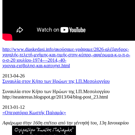
http://www.diaskedasi.info/ακούσαμε-γράψαμε/2826-αλέξανδρος-
χαχαλής-τελετή-
μνήμης-και-τιμής-στην-κύπρο,-αφιέρωμα-κ-υ-π-ρ-
ο-σ-20 ιουλίου-1974-–-2014,-40-
χρονια-εισβολησ-και-κατοχησ.html
2013-04-26
Συναυλία στον Κήπο των Ηρώων της Ι.Π.Μεσολογγίου
Συναυλία στον Κήπο των Ηρώων της Ι.Π.Μεσολογγίου
http://neastereas.blogspot.gr/2013/04/blog-post_23.html
2013-01-12
«Οπερατόριο Κωστής Παλαμάς»
Αφιέρωμα στην 160η επέτειο από την γέννησή του, 13η Ιανουαρίου