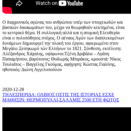
Ο διαχρονικός αγώνας του ανθρώπου υπέρ των στοιχειωδών και
βασικών δικαιωμάτων του, μέχρι να θεωρηθούν κεκτημένα, είναι
το κεντρικό θέμα. Η συλλογική αλλά και η ατομική Ελευθερία
είναι ο πολυπόθητος στόχος. Ο αέναος Αγών των διαπλεκομένων
δυνάμεων δημιουργεί την πλοκή του έργου, αφιερωμένο στον
Μεγάλο Ξεσηκωμό τών Ελλήνων το 1821. Σύνθεση, εκτέλεση:
Αλέξανδρος Χάχαλης, υψίφωνοι:Τζένη Δριβάλα – Αγάπη
Παπαμήτσου, βαρύτονος: Θοδωρής Μπιράκος, κρουστά: Νίκος
Τουλιάτος – Βαγγέλης Γκούμας, αφήγηση: Κώστας Γιαλίνης,
ηθοποιός: Διώνη Αγγελοπούλου
2020-12-28
ΤΗΛΕΣΠΕΡΙΔΑ: ΟΛΒΙΟΣ ΟΣΤΙΣ ΤΗΣ ΙΣΤΟΡΙΑΣ ΕΣΧΕ
ΜΑΘΗΣΙΝ: ΘΕΡΜΟΠΥΛΑΙ-ΣΑΛΑΜΙΣ 2500 ΕΤΗ ΦΩΤΟΣ