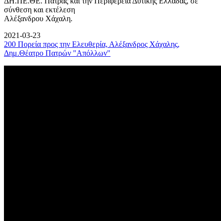
ΔΗ.ΠΕ.ΘΕ. Πάτρας και την Περιφέρεια Δυτικής Ελλάδας, σε
σύνθεση και εκτέλεση
Αλέξανδρου Χάχαλη.
2021-03-23
200 Πορεία προς την Ελευθερία, Αλέξανδρος Χάχαλης,
Δημ.Θέατρο Πατρών "Απόλλων"