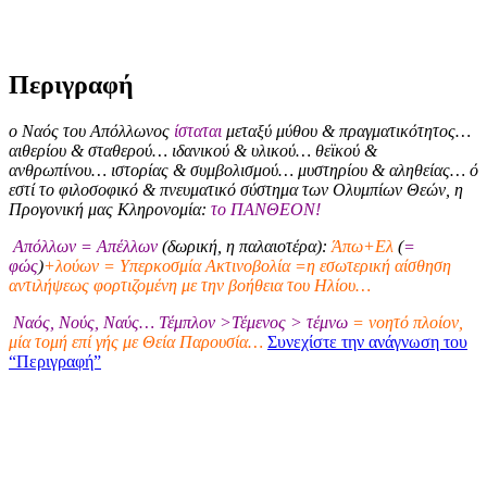
Περιγραφή
ο Ναός του Απόλλωνος
ίσταται
μεταξύ μύθου & πραγματικότητος…
αιθερίου & σταθερού… ιδανικού & υλικού… θεϊκού &
ανθρωπίνου… ιστορίας & συμβολισμού… μυστηρίου & αληθείας… ό
εστί το φιλοσοφικό & πνευματικό σύστημα των Ολυμπίων Θεών, η
Προγονική μας Κληρονομία:
το ΠΑΝΘΕΟΝ!
Απόλλων = Απέλλων
(δωρική, η παλαιοτέρα):
Άπω+Ελ
(
=
φώς
)
+λούων = Υπερκοσμία Ακτινοβολία =η εσωτερική αίσθηση
αντιλήψεως φορτιζομένη με την βοήθεια του Ηλίου…
Ναός, Νούς, Ναύς… Τέμπλον >Τέμενος > τέμνω
= νοητό πλοίον,
μία τομή επί γής με Θεία Παρουσία…
Συνεχίστε την ανάγνωση του
“Περιγραφή”