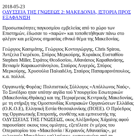
2018-05-23
ΟΔΥΣΣΕΙΑ ΤΗΣ ΓΝΩΣΕΩΣ 2: ΜΑΚΕΔΟΝΙΑ, ΙΣΤΟΡΙΑ ΠΡΟΣ
ΕΞΑΦΑΝΙΣΗ
Προσωπικότητες παγκοσμίου εμβελείας από το χώρο των
Επιστημών, έδωσαν το «παρών» και τοποθετήθηκαν πάνω στο
φλέγον και μείζονος σημασίας εθνικό θέμα της Μακεδονίας.
Γεώργιος Κασιμάτης, Γεώργιος Κοντογιώργης, Chris Spirou,
Άντζελα Γκερέκου, Σπύρος Μερκούρης, Κυριάκος Ευσταθίου
Stephen Miller, Στράτος Θεοδοσίου, Αθανάσιος Καραθανάσης,
Βενιαμίν Καρακωστάνογλου, Σταύρος Λυγερός, Σπύρος
Μερκούρης, Χρυσούλα Παλιαδέλη, Σταύρος Παπαμαρινόπουλος,
κ.α. πολλοί.
Οργανωτής Φορέας: Πολιτιστικός Σύλλογος «Απόλλωνος Ναός»,
Το Συνέδριο ηταν υπότην αιγίδα τού Υπουργείου Εσωτερικών
(Μακεδονίας-Θράκης) και της Περιφέρειας Κεντρικής Μακεδονίας,
με τη στήριξη της Ομοσπονδίας Κυπριακών Οργανώσεων Ελλάδας
(Ο.Κ.Ο.Ε), Ελληνική Εστία Θεσσαλονίκης (ΠΟΕΕ). Ο Πρόεδρος
της Οργανωτικής Επιτροπής, συνθέτης και εμπνευστής της
ΟΔΥΣΣΕΙΑΣ ΤΗΣ ΓΝΩΣΕΩΣ, οκος Αλέξανδρος Χάχαλης αφού
παρουσίασε οκους τους ομιλητες, εξετέλεσε έν μέρος του
Οπερατορίου του «Μακεδονία / Κεραυνός Αθανασίας», με
εκλεκτούς Μακεδόνες καλλιτέχνες, εμπνευσμένο από τη