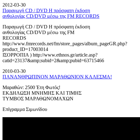
2012-03-30
Παραγωγή CD / DVD Η πρόσφατη έκδοση
ανθολογίας CD/DVD μέσω της FM RECORDS
Παραγωγή CD / DVD Η πρόσφατη έκδοση
ανθολογίας CD/DVD μέσω της FM
RECORDS
http://www.fmrecords.net/fm/store_pages/album_pageGR.php?
product_ID=17003014
ΙΣΟΡΡΟΠΙΑ ) http://www.ethnos.gr/article.asp?
catid=23137&amp;subid=2&amp;pubid=63715466
2010-03-30
ΠΑΝΑΝΘΡΩΠΙΝΟΝ ΜΑΡΑΘΩΝΙΟΝ ΚΑΛΕΣΜΑ!
Μαραθών: 2500 Έτη Φωτός!
ΕΚΔΗΛΩΣΗ ΜΝΗΜΗΣ ΚΑΙ ΤΙΜΗΣ
ΤΥΜΒΟΣ ΜΑΡΑΘΩΝΟΜΑΧΩΝ
Επίγραμμα Σιμωνίδου