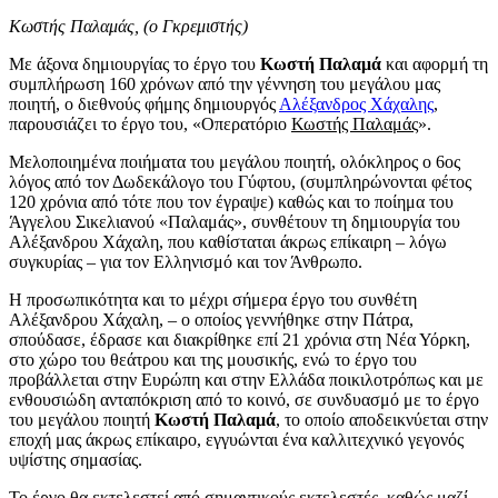
Κωστής Παλαμάς, (ο Γκρεμιστής)
Με άξονα δημιουργίας το έργο του
Κωστή Παλαμά
και αφορμή τη
συμπλήρωση 160 χρόνων από την γέννηση του μεγάλου μας
ποιητή, ο διεθνούς φήμης δημιουργός
Αλέξανδρος Χάχαλης
,
παρουσιάζει το έργο του, «Οπερατόριο
Κωστής Παλαμάς
».
Μελοποιημένα ποιήματα του μεγάλου ποιητή, ολόκληρος ο 6ος
λόγος από τον Δωδεκάλογο του Γύφτου, (συμπληρώνονται φέτος
120 χρόνια από τότε που τον έγραψε) καθώς και το ποίημα του
Άγγελου Σικελιανού «Παλαμάς», συνθέτουν τη δημιουργία του
Αλέξανδρου Χάχαλη, που καθίσταται άκρως επίκαιρη – λόγω
συγκυρίας – για τον Ελληνισμό και τον Άνθρωπο.
Η προσωπικότητα και το μέχρι σήμερα έργο του συνθέτη
Αλέξανδρου Χάχαλη, – ο οποίος γεννήθηκε στην Πάτρα,
σπούδασε, έδρασε και διακρίθηκε επί 21 χρόνια στη Νέα Υόρκη,
στο χώρο του θεάτρου και της μουσικής, ενώ το έργο του
προβάλλεται στην Ευρώπη και στην Ελλάδα ποικιλοτρόπως και με
ενθουσιώδη ανταπόκριση από το κοινό, σε συνδυασμό με το έργο
του μεγάλου ποιητή
Κωστή Παλαμά
, το οποίο αποδεικνύεται στην
εποχή μας άκρως επίκαιρο, εγγυώνται ένα καλλιτεχνικό γεγονός
υψίστης σημασίας.
Το έργο θα εκτελεστεί από σημαντικούς εκτελεστές, καθώς μαζί