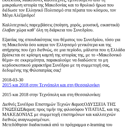
μακραίωνη ιστορία της Μακεδονίας και το θρυλικό ήρωα που
διέδωσε τον Ελληνικό Πολιτισμό στα πέρατα του κόσμου, τον
Μέγα Αλέξανδρο!
Καλλιτεχνικές παρεμβάσεις (ποίηση, χορός, μουσική, εικαστικά)
έλαβαν χώρα καθ’ όλη τη διάρκεια του Συνεδρίου.
Εξαιτίας της σπουδαιότητας του θέματος του Συνεδρίου, τόσο για
τη Μακεδονία όσο καιγια τον Ελληνισμό γενικότερα και της
απήχησης που έχει διεθνώς, σε μια περίοδο, μάλιστα που η Ελλάδα
βρίσκεται σε κρίσιμη καμπή της ιστορίας της, με το «Μακεδονικό
θέμα» σε εκκρεμότητα, παρακαλούμε να διαδώσετε το μη
κερδοσκοπικού χαρακτήρα Συνέδριο με τη συμμετοχή σας,
δεδομένης της Φιλοπατρίας σας!
2018-03-30
2015 και 2018 στην Τεχνόπολη και στη Θεσσαλονίκη
2015 και 2018 στην Τεχνόπολη και στη Θεσσαλονίκη:
Διεθνές Συνέδριο Επιστημών Τεχνών &quot;ΟΔΥΣΣΕΙΑ ΤΗΣ
ΓΝΩΣΕΩΣ&quot; προς τιμήν της φιλοσόφου ΥΠΑΤΙΑΣ, και της
ΜΑΚΕΔΟΝΙΑΣ με συμμετοχή επιστημόνων και καλλιτεχνών
διεθνώς αναγνωρισμένων.
Μετεδόθησαν διαδικτυακά από το πρόγραμμα e-learning του