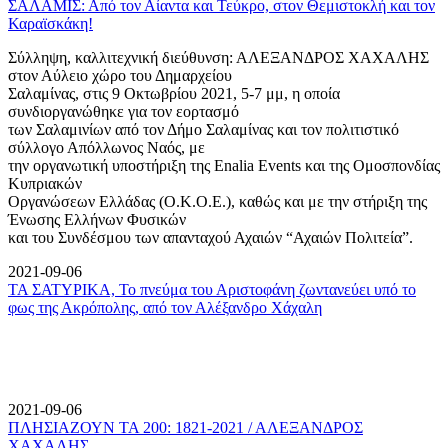
ΣΑΛΑΜΙΣ: Από τον Αίαντα και Τεύκρο, στον Θεμιστοκλή και τον
Καραϊσκάκη!
Σύλληψη, καλλιτεχνική διεύθυνση: ΑΛΕΞΑΝΔΡΟΣ ΧΑΧΑΛΗΣ
στον Αύλειο χώρο του Δημαρχείου
Σαλαμίνας, στις 9 Οκτωβρίου 2021, 5-7 μμ, η οποία
συνδιοργανώθηκε για τον εορτασμό
των Σαλαμινίων από τον Δήμο Σαλαμίνας και τον πολιτιστικό
σύλλογο Απόλλωνος Ναός, με
την οργανωτική υποστήριξη της Enalia Events και της Ομοσπονδίας
Κυπριακών
Οργανώσεων Ελλάδας (Ο.Κ.Ο.Ε.), καθώς και με την στήριξη της
Ένωσης Ελλήνων Φυσικών
και του Συνδέσμου των απανταχού Αχαιών “Αχαιών Πολιτεία”.
2021-09-06
ΤΑ ΣΑΤΥΡΙΚΑ, Το πνεύμα του Αριστοφάνη ζωντανεύει υπό το
φως της Ακρόπολης, από τον Αλέξανδρο Χάχαλη
2021-09-06
ΠΛΗΣΙΑΖΟΥΝ ΤΑ 200: 1821-2021 / ΑΛΕΞΑΝΔΡΟΣ
ΧΑΧΑΛΗΣ