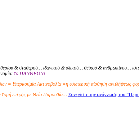
θερίου & σταθερού… ιδανικού & υλικού… θεϊκού & ανθρωπίνου… ιστο
ονομία:
το ΠΑΝΘΕΟΝ!
ων = Υπερκοσμία Ακτινοβολία =η εσωτερική αίσθηση αντιλήψεως φορ
α τομή επί γής με Θεία Παρουσία…
Συνεχίστε την ανάγνωση του
“Περι