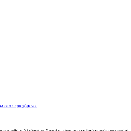
ω στο περιεχόμενο.
ν συνθέτη Αλέξανδρο Χάχαλη, είναι μη κερδοσκοπικός οργανισμός π