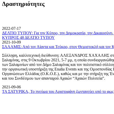
Δραστηριότητες
2022-07-17
ΔΕΛΤΙΟ ΤΥΠΟΥ: Για την Κύπρο, την Δημοκρατία, την Δικαιοσύνη, 
ΚΥΠΡΟΣ 48 ΔΕΛΤΙΟ ΤΥΠΟΥ
2021-10-09
ΣΑΛΑΜΙΣ: Από τον Αίαντα και Τεύκρο, στον Θεμιστοκλή και τον 
Σύλληψη, καλλιτεχνική διεύθυνση: ΑΛΕΞΑΝΔΡΟΣ ΧΑΧΑΛΗΣ στον
Σαλαμίνας, στις 9 Οκτωβρίου 2021, 5-7 μμ, η οποία συνδιοργανώθη
των Σαλαμινίων από τον Δήμο Σαλαμίνας και τον πολιτιστικό σύλλ
την οργανωτική υποστήριξη της Enalia Events και της Ομοσπονδία
Οργανώσεων Ελλάδας (Ο.Κ.Ο.Ε.), καθώς και με την στήριξη της 
και του Συνδέσμου των απανταχού Αχαιών “Αχαιών Πολιτεία”.
2021-09-06
ΤΑ ΣΑΤΥΡΙΚΑ, Το πνεύμα του Αριστοφάνη ζωντανεύει υπό το φως 