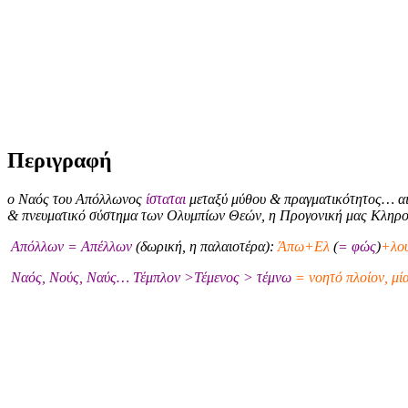
Περιγραφή
ο Ναός του Απόλλωνος
ίσταται
μεταξύ μύθου & πραγματικότητος… αι
& πνευματικό σύστημα των Ολυμπίων Θεών, η Προγονική μας Κληρ
Απόλλων = Απέλλων
(δωρική, η παλαιοτέρα):
Άπω+Ελ
(
= φώς
)
+λού
Ναός, Νούς, Ναύς… Τέμπλον >Τέμενος > τέμνω
= νοητό πλοίον, μί