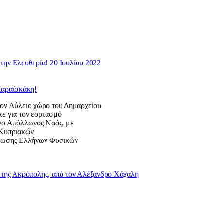
την Ελευθερία! 20 Ιουλίου 2022
Καραϊσκάκη!
 Αύλειο χώρο του Δημαρχείου
κε για τον εορτασμό
ογο Απόλλωνος Ναός, με
ς Κυπριακών
Ένωσης Ελλήνων Φυσικών
της Ακρόπολης, από τον Αλέξανδρο Χάχαλη