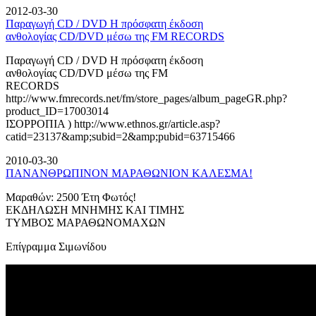
2012-03-30
Παραγωγή CD / DVD Η πρόσφατη έκδοση
ανθολογίας CD/DVD μέσω της FM RECORDS
Παραγωγή CD / DVD Η πρόσφατη έκδοση
ανθολογίας CD/DVD μέσω της FM
RECORDS
http://www.fmrecords.net/fm/store_pages/album_pageGR.php?
product_ID=17003014
ΙΣΟΡΡΟΠΙΑ ) http://www.ethnos.gr/article.asp?
catid=23137&amp;subid=2&amp;pubid=63715466
2010-03-30
ΠΑΝΑΝΘΡΩΠΙΝΟΝ ΜΑΡΑΘΩΝΙΟΝ ΚΑΛΕΣΜΑ!
Μαραθών: 2500 Έτη Φωτός!
ΕΚΔΗΛΩΣΗ ΜΝΗΜΗΣ ΚΑΙ ΤΙΜΗΣ
ΤΥΜΒΟΣ ΜΑΡΑΘΩΝΟΜΑΧΩΝ
Επίγραμμα Σιμωνίδου