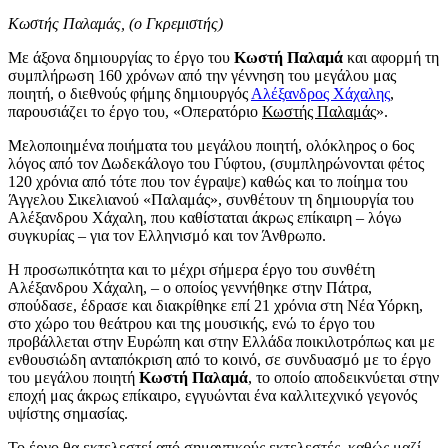
Κωστής Παλαμάς, (ο Γκρεμιστής)
Με άξονα δημιουργίας το έργο του
Κωστή Παλαμά
και αφορμή τη
συμπλήρωση 160 χρόνων από την γέννηση του μεγάλου μας
ποιητή, ο διεθνούς φήμης δημιουργός
Αλέξανδρος Χάχαλης
,
παρουσιάζει το έργο του, «Οπερατόριο
Κωστής Παλαμάς
».
Μελοποιημένα ποιήματα του μεγάλου ποιητή, ολόκληρος ο 6ος
λόγος από τον Δωδεκάλογο του Γύφτου, (συμπληρώνονται φέτος
120 χρόνια από τότε που τον έγραψε) καθώς και το ποίημα του
Άγγελου Σικελιανού «Παλαμάς», συνθέτουν τη δημιουργία του
Αλέξανδρου Χάχαλη, που καθίσταται άκρως επίκαιρη – λόγω
συγκυρίας – για τον Ελληνισμό και τον Άνθρωπο.
Η προσωπικότητα και το μέχρι σήμερα έργο του συνθέτη
Αλέξανδρου Χάχαλη, – ο οποίος γεννήθηκε στην Πάτρα,
σπούδασε, έδρασε και διακρίθηκε επί 21 χρόνια στη Νέα Υόρκη,
στο χώρο του θεάτρου και της μουσικής, ενώ το έργο του
προβάλλεται στην Ευρώπη και στην Ελλάδα ποικιλοτρόπως και με
ενθουσιώδη ανταπόκριση από το κοινό, σε συνδυασμό με το έργο
του μεγάλου ποιητή
Κωστή Παλαμά
, το οποίο αποδεικνύεται στην
εποχή μας άκρως επίκαιρο, εγγυώνται ένα καλλιτεχνικό γεγονός
υψίστης σημασίας.
Το έργο θα εκτελεστεί από σημαντικούς εκτελεστές, καθώς μαζί