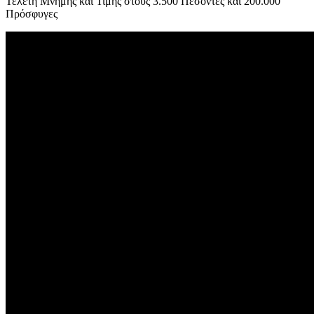
Τελετή Μνήμης και Τιμής στους 3.500 Πεσόντες και 200.000
Πρόσφυγες