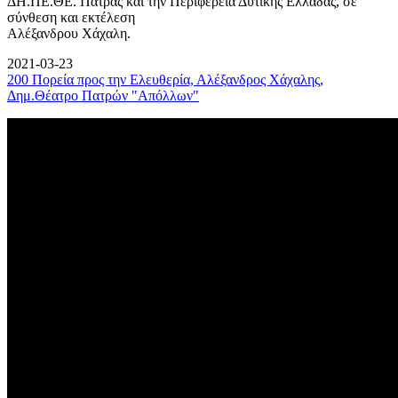
ΔΗ.ΠΕ.ΘΕ. Πάτρας και την Περιφέρεια Δυτικής Ελλάδας, σε
σύνθεση και εκτέλεση
Αλέξανδρου Χάχαλη.
2021-03-23
200 Πορεία προς την Ελευθερία, Αλέξανδρος Χάχαλης,
Δημ.Θέατρο Πατρών "Απόλλων"