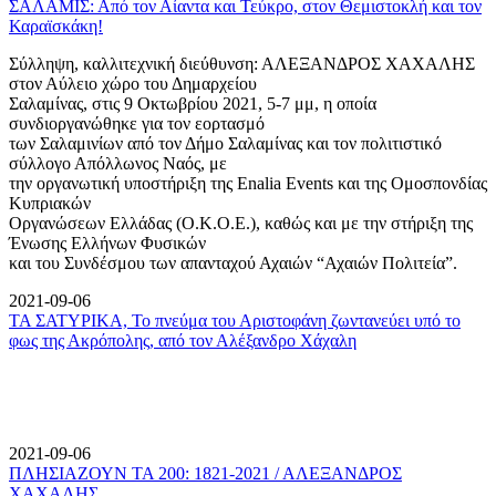
ΣΑΛΑΜΙΣ: Από τον Αίαντα και Τεύκρο, στον Θεμιστοκλή και τον
Καραϊσκάκη!
Σύλληψη, καλλιτεχνική διεύθυνση: ΑΛΕΞΑΝΔΡΟΣ ΧΑΧΑΛΗΣ
στον Αύλειο χώρο του Δημαρχείου
Σαλαμίνας, στις 9 Οκτωβρίου 2021, 5-7 μμ, η οποία
συνδιοργανώθηκε για τον εορτασμό
των Σαλαμινίων από τον Δήμο Σαλαμίνας και τον πολιτιστικό
σύλλογο Απόλλωνος Ναός, με
την οργανωτική υποστήριξη της Enalia Events και της Ομοσπονδίας
Κυπριακών
Οργανώσεων Ελλάδας (Ο.Κ.Ο.Ε.), καθώς και με την στήριξη της
Ένωσης Ελλήνων Φυσικών
και του Συνδέσμου των απανταχού Αχαιών “Αχαιών Πολιτεία”.
2021-09-06
ΤΑ ΣΑΤΥΡΙΚΑ, Το πνεύμα του Αριστοφάνη ζωντανεύει υπό το
φως της Ακρόπολης, από τον Αλέξανδρο Χάχαλη
2021-09-06
ΠΛΗΣΙΑΖΟΥΝ ΤΑ 200: 1821-2021 / ΑΛΕΞΑΝΔΡΟΣ
ΧΑΧΑΛΗΣ