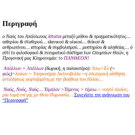
Περιγραφή
ο Ναός του Απόλλωνος
ίσταται
μεταξύ μύθου & πραγματικότητος…
αιθερίου & σταθερού… ιδανικού & υλικού… θεϊκού &
ανθρωπίνου… ιστορίας & συμβολισμού… μυστηρίου & αληθείας… ό
εστί το φιλοσοφικό & πνευματικό σύστημα των Ολυμπίων Θεών, η
Προγονική μας Κληρονομία:
το ΠΑΝΘΕΟΝ!
Απόλλων = Απέλλων
(δωρική, η παλαιοτέρα):
Άπω+Ελ
(
=
φώς
)
+λούων = Υπερκοσμία Ακτινοβολία =η εσωτερική αίσθηση
αντιλήψεως φορτιζομένη με την βοήθεια του Ηλίου…
Ναός, Νούς, Ναύς… Τέμπλον >Τέμενος > τέμνω
= νοητό πλοίον,
μία τομή επί γής με Θεία Παρουσία…
Συνεχίστε την ανάγνωση του
“Περιγραφή”