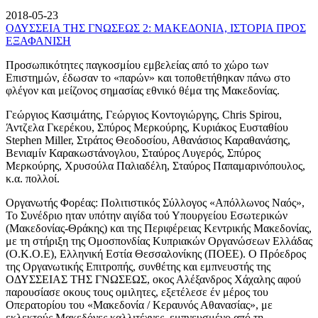
2018-05-23
ΟΔΥΣΣΕΙΑ ΤΗΣ ΓΝΩΣΕΩΣ 2: ΜΑΚΕΔΟΝΙΑ, ΙΣΤΟΡΙΑ ΠΡΟΣ
ΕΞΑΦΑΝΙΣΗ
Προσωπικότητες παγκοσμίου εμβελείας από το χώρο των
Επιστημών, έδωσαν το «παρών» και τοποθετήθηκαν πάνω στο
φλέγον και μείζονος σημασίας εθνικό θέμα της Μακεδονίας.
Γεώργιος Κασιμάτης, Γεώργιος Κοντογιώργης, Chris Spirou,
Άντζελα Γκερέκου, Σπύρος Μερκούρης, Κυριάκος Ευσταθίου
Stephen Miller, Στράτος Θεοδοσίου, Αθανάσιος Καραθανάσης,
Βενιαμίν Καρακωστάνογλου, Σταύρος Λυγερός, Σπύρος
Μερκούρης, Χρυσούλα Παλιαδέλη, Σταύρος Παπαμαρινόπουλος,
κ.α. πολλοί.
Οργανωτής Φορέας: Πολιτιστικός Σύλλογος «Απόλλωνος Ναός»,
Το Συνέδριο ηταν υπότην αιγίδα τού Υπουργείου Εσωτερικών
(Μακεδονίας-Θράκης) και της Περιφέρειας Κεντρικής Μακεδονίας,
με τη στήριξη της Ομοσπονδίας Κυπριακών Οργανώσεων Ελλάδας
(Ο.Κ.Ο.Ε), Ελληνική Εστία Θεσσαλονίκης (ΠΟΕΕ). Ο Πρόεδρος
της Οργανωτικής Επιτροπής, συνθέτης και εμπνευστής της
ΟΔΥΣΣΕΙΑΣ ΤΗΣ ΓΝΩΣΕΩΣ, οκος Αλέξανδρος Χάχαλης αφού
παρουσίασε οκους τους ομιλητες, εξετέλεσε έν μέρος του
Οπερατορίου του «Μακεδονία / Κεραυνός Αθανασίας», με
εκλεκτούς Μακεδόνες καλλιτέχνες, εμπνευσμένο από τη