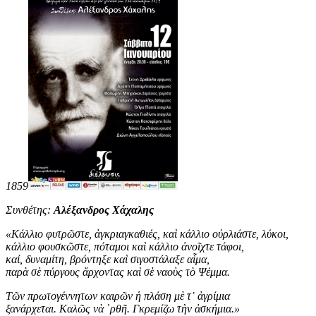
1859
Συνθέτης:
Αλέξανδρος Χάχαλης
«
Κάλλιο φυτρῶστε, ἀγκριαγκαθιές, καὶ κάλλιο οὐρλιάστε, λύκοι,
κάλλιο φουσκῶστε, πόταμοι καὶ κάλλιο ἀνοῖχτε τάφοι,
καί, δυναμίτη, βρόντηξε καὶ σιγοστάλαξε αἷμα,
παρὰ σὲ πύργους ἄρχοντας καὶ σὲ ναοὺς τὸ Ψέμμα.
Τῶν πρωτογέννητων καιρῶν ἡ πλάση μὲ τ᾿ ἀγρίμια
ξανάρχεται. Καλῶς νὰ ῾ρθῆ. Γκρεμίζω τὴν ἀσκήμια
.
»