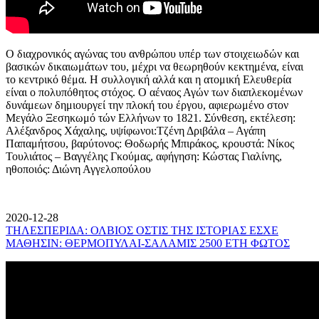
Ο διαχρονικός αγώνας του ανθρώπου υπέρ των στοιχειωδών και
βασικών δικαιωμάτων του, μέχρι να θεωρηθούν κεκτημένα, είναι
το κεντρικό θέμα. Η συλλογική αλλά και η ατομική Ελευθερία
είναι ο πολυπόθητος στόχος. Ο αέναος Αγών των διαπλεκομένων
δυνάμεων δημιουργεί την πλοκή του έργου, αφιερωμένο στον
Μεγάλο Ξεσηκωμό τών Ελλήνων το 1821. Σύνθεση, εκτέλεση:
Αλέξανδρος Χάχαλης, υψίφωνοι:Τζένη Δριβάλα – Αγάπη
Παπαμήτσου, βαρύτονος: Θοδωρής Μπιράκος, κρουστά: Νίκος
Τουλιάτος – Βαγγέλης Γκούμας, αφήγηση: Κώστας Γιαλίνης,
ηθοποιός: Διώνη Αγγελοπούλου
2020-12-28
ΤΗΛΕΣΠΕΡΙΔΑ: ΟΛΒΙΟΣ ΟΣΤΙΣ ΤΗΣ ΙΣΤΟΡΙΑΣ ΕΣΧΕ
ΜΑΘΗΣΙΝ: ΘΕΡΜΟΠΥΛΑΙ-ΣΑΛΑΜΙΣ 2500 ΕΤΗ ΦΩΤΟΣ