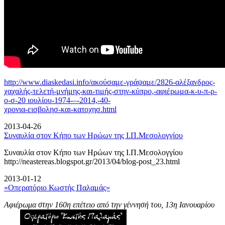
http://www.diaskedasi.info/ακούσαμε-γράψαμε/2826-αλέξανδρος-
χαχαλής-τελετή-
μνήμης-και-τιμής-στην-κύπρο,-αφιέρωμα-κ-υ-π-ρ-
ο-σ-20 ιουλίου-1974-–-2014,-40-
χρονια-εισβολησ-και-κατοχησ.html
2013-04-26
Συναυλία στον Κήπο των Ηρώων της Ι.Π.Μεσολογγίου
Συναυλία στον Κήπο των Ηρώων της Ι.Π.Μεσολογγίου
http://neastereas.blogspot.gr/2013/04/blog-post_23.html
2013-01-12
«Οπερατόριο Κωστής Παλαμάς»
Αφιέρωμα στην 160η επέτειο από την γέννησή του, 13η Ιανουαρίου