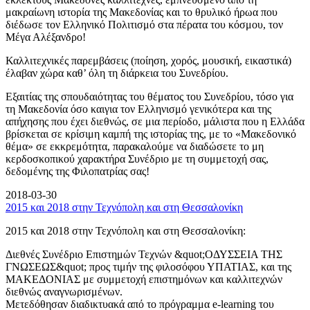
μακραίωνη ιστορία της Μακεδονίας και το θρυλικό ήρωα που
διέδωσε τον Ελληνικό Πολιτισμό στα πέρατα του κόσμου, τον
Μέγα Αλέξανδρο!
Καλλιτεχνικές παρεμβάσεις (ποίηση, χορός, μουσική, εικαστικά)
έλαβαν χώρα καθ’ όλη τη διάρκεια του Συνεδρίου.
Εξαιτίας της σπουδαιότητας του θέματος του Συνεδρίου, τόσο για
τη Μακεδονία όσο καιγια τον Ελληνισμό γενικότερα και της
απήχησης που έχει διεθνώς, σε μια περίοδο, μάλιστα που η Ελλάδα
βρίσκεται σε κρίσιμη καμπή της ιστορίας της, με το «Μακεδονικό
θέμα» σε εκκρεμότητα, παρακαλούμε να διαδώσετε το μη
κερδοσκοπικού χαρακτήρα Συνέδριο με τη συμμετοχή σας,
δεδομένης της Φιλοπατρίας σας!
2018-03-30
2015 και 2018 στην Τεχνόπολη και στη Θεσσαλονίκη
2015 και 2018 στην Τεχνόπολη και στη Θεσσαλονίκη:
Διεθνές Συνέδριο Επιστημών Τεχνών &quot;ΟΔΥΣΣΕΙΑ ΤΗΣ
ΓΝΩΣΕΩΣ&quot; προς τιμήν της φιλοσόφου ΥΠΑΤΙΑΣ, και της
ΜΑΚΕΔΟΝΙΑΣ με συμμετοχή επιστημόνων και καλλιτεχνών
διεθνώς αναγνωρισμένων.
Μετεδόθησαν διαδικτυακά από το πρόγραμμα e-learning του