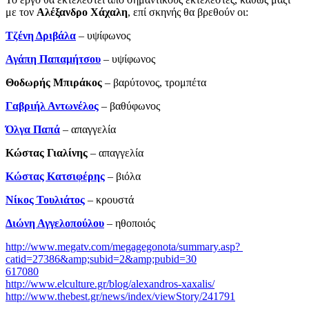
με τον
Αλέξανδρο Χάχαλη
, επί σκηνής θα βρεθούν οι:
Τζένη Δριβάλα
– υψίφωνος
Αγάπη Παπαμήτσου
– υψίφωνος
Θοδωρής Μπιράκος
– βαρύτονος, τρομπέτα
Γαβριήλ Αντωνέλος
– βαθύφωνος
Όλγα Παπά
– απαγγελία
Κώστας Γιαλίνης
­– απαγγελία
Κώστας Κατσιφέρης
– βιόλα
Νίκος Τουλιάτος
– κρουστά
Διώνη Αγγελοπούλου
– ηθοποιός
http://www.megatv.com/megagegonota/summary.asp?
catid=27386&amp;subid=2&amp;pubid=30
617080
http://www.elculture.gr/blog/alexandros-xaxalis/
http://www.thebest.gr/news/index/viewStory/241791