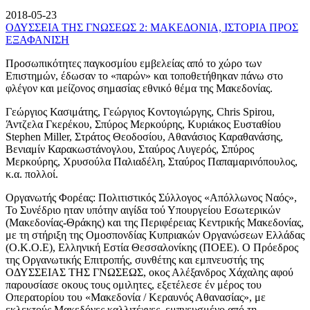
2018-05-23
ΟΔΥΣΣΕΙΑ ΤΗΣ ΓΝΩΣΕΩΣ 2: ΜΑΚΕΔΟΝΙΑ, ΙΣΤΟΡΙΑ ΠΡΟΣ
ΕΞΑΦΑΝΙΣΗ
Προσωπικότητες παγκοσμίου εμβελείας από το χώρο των
Επιστημών, έδωσαν το «παρών» και τοποθετήθηκαν πάνω στο
φλέγον και μείζονος σημασίας εθνικό θέμα της Μακεδονίας.
Γεώργιος Κασιμάτης, Γεώργιος Κοντογιώργης, Chris Spirou,
Άντζελα Γκερέκου, Σπύρος Μερκούρης, Κυριάκος Ευσταθίου
Stephen Miller, Στράτος Θεοδοσίου, Αθανάσιος Καραθανάσης,
Βενιαμίν Καρακωστάνογλου, Σταύρος Λυγερός, Σπύρος
Μερκούρης, Χρυσούλα Παλιαδέλη, Σταύρος Παπαμαρινόπουλος,
κ.α. πολλοί.
Οργανωτής Φορέας: Πολιτιστικός Σύλλογος «Απόλλωνος Ναός»,
Το Συνέδριο ηταν υπότην αιγίδα τού Υπουργείου Εσωτερικών
(Μακεδονίας-Θράκης) και της Περιφέρειας Κεντρικής Μακεδονίας,
με τη στήριξη της Ομοσπονδίας Κυπριακών Οργανώσεων Ελλάδας
(Ο.Κ.Ο.Ε), Ελληνική Εστία Θεσσαλονίκης (ΠΟΕΕ). Ο Πρόεδρος
της Οργανωτικής Επιτροπής, συνθέτης και εμπνευστής της
ΟΔΥΣΣΕΙΑΣ ΤΗΣ ΓΝΩΣΕΩΣ, οκος Αλέξανδρος Χάχαλης αφού
παρουσίασε οκους τους ομιλητες, εξετέλεσε έν μέρος του
Οπερατορίου του «Μακεδονία / Κεραυνός Αθανασίας», με
εκλεκτούς Μακεδόνες καλλιτέχνες, εμπνευσμένο από τη