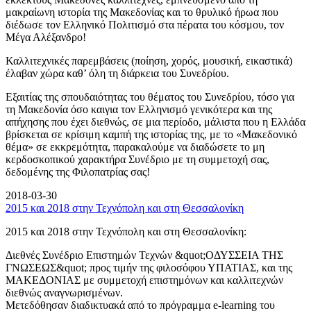
μακραίωνη ιστορία της Μακεδονίας και το θρυλικό ήρωα που
διέδωσε τον Ελληνικό Πολιτισμό στα πέρατα του κόσμου, τον
Μέγα Αλέξανδρο!
Καλλιτεχνικές παρεμβάσεις (ποίηση, χορός, μουσική, εικαστικά)
έλαβαν χώρα καθ’ όλη τη διάρκεια του Συνεδρίου.
Εξαιτίας της σπουδαιότητας του θέματος του Συνεδρίου, τόσο για
τη Μακεδονία όσο καιγια τον Ελληνισμό γενικότερα και της
απήχησης που έχει διεθνώς, σε μια περίοδο, μάλιστα που η Ελλάδα
βρίσκεται σε κρίσιμη καμπή της ιστορίας της, με το «Μακεδονικό
θέμα» σε εκκρεμότητα, παρακαλούμε να διαδώσετε το μη
κερδοσκοπικού χαρακτήρα Συνέδριο με τη συμμετοχή σας,
δεδομένης της Φιλοπατρίας σας!
2018-03-30
2015 και 2018 στην Τεχνόπολη και στη Θεσσαλονίκη
2015 και 2018 στην Τεχνόπολη και στη Θεσσαλονίκη:
Διεθνές Συνέδριο Επιστημών Τεχνών &quot;ΟΔΥΣΣΕΙΑ ΤΗΣ
ΓΝΩΣΕΩΣ&quot; προς τιμήν της φιλοσόφου ΥΠΑΤΙΑΣ, και της
ΜΑΚΕΔΟΝΙΑΣ με συμμετοχή επιστημόνων και καλλιτεχνών
διεθνώς αναγνωρισμένων.
Μετεδόθησαν διαδικτυακά από το πρόγραμμα e-learning του