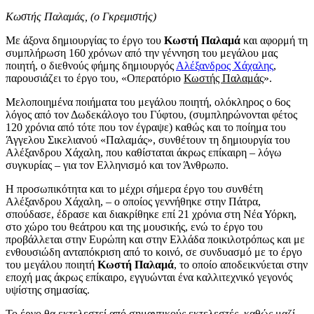
Κωστής Παλαμάς, (ο Γκρεμιστής)
Με άξονα δημιουργίας το έργο του
Κωστή Παλαμά
και αφορμή τη
συμπλήρωση 160 χρόνων από την γέννηση του μεγάλου μας
ποιητή, ο διεθνούς φήμης δημιουργός
Αλέξανδρος Χάχαλης
,
παρουσιάζει το έργο του, «Οπερατόριο
Κωστής Παλαμάς
».
Μελοποιημένα ποιήματα του μεγάλου ποιητή, ολόκληρος ο 6ος
λόγος από τον Δωδεκάλογο του Γύφτου, (συμπληρώνονται φέτος
120 χρόνια από τότε που τον έγραψε) καθώς και το ποίημα του
Άγγελου Σικελιανού «Παλαμάς», συνθέτουν τη δημιουργία του
Αλέξανδρου Χάχαλη, που καθίσταται άκρως επίκαιρη – λόγω
συγκυρίας – για τον Ελληνισμό και τον Άνθρωπο.
Η προσωπικότητα και το μέχρι σήμερα έργο του συνθέτη
Αλέξανδρου Χάχαλη, – ο οποίος γεννήθηκε στην Πάτρα,
σπούδασε, έδρασε και διακρίθηκε επί 21 χρόνια στη Νέα Υόρκη,
στο χώρο του θεάτρου και της μουσικής, ενώ το έργο του
προβάλλεται στην Ευρώπη και στην Ελλάδα ποικιλοτρόπως και με
ενθουσιώδη ανταπόκριση από το κοινό, σε συνδυασμό με το έργο
του μεγάλου ποιητή
Κωστή Παλαμά
, το οποίο αποδεικνύεται στην
εποχή μας άκρως επίκαιρο, εγγυώνται ένα καλλιτεχνικό γεγονός
υψίστης σημασίας.
Το έργο θα εκτελεστεί από σημαντικούς εκτελεστές, καθώς μαζί