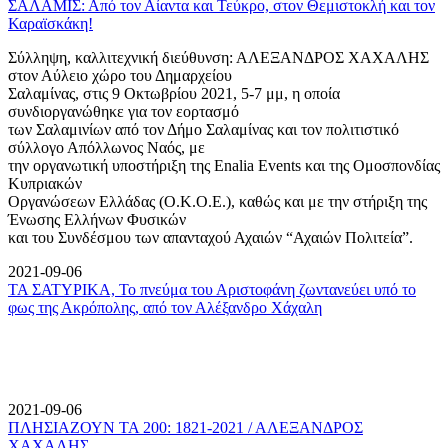
ΣΑΛΑΜΙΣ: Από τον Αίαντα και Τεύκρο, στον Θεμιστοκλή και τον
Καραϊσκάκη!
Σύλληψη, καλλιτεχνική διεύθυνση: ΑΛΕΞΑΝΔΡΟΣ ΧΑΧΑΛΗΣ
στον Αύλειο χώρο του Δημαρχείου
Σαλαμίνας, στις 9 Οκτωβρίου 2021, 5-7 μμ, η οποία
συνδιοργανώθηκε για τον εορτασμό
των Σαλαμινίων από τον Δήμο Σαλαμίνας και τον πολιτιστικό
σύλλογο Απόλλωνος Ναός, με
την οργανωτική υποστήριξη της Enalia Events και της Ομοσπονδίας
Κυπριακών
Οργανώσεων Ελλάδας (Ο.Κ.Ο.Ε.), καθώς και με την στήριξη της
Ένωσης Ελλήνων Φυσικών
και του Συνδέσμου των απανταχού Αχαιών “Αχαιών Πολιτεία”.
2021-09-06
ΤΑ ΣΑΤΥΡΙΚΑ, Το πνεύμα του Αριστοφάνη ζωντανεύει υπό το
φως της Ακρόπολης, από τον Αλέξανδρο Χάχαλη
2021-09-06
ΠΛΗΣΙΑΖΟΥΝ ΤΑ 200: 1821-2021 / ΑΛΕΞΑΝΔΡΟΣ
ΧΑΧΑΛΗΣ