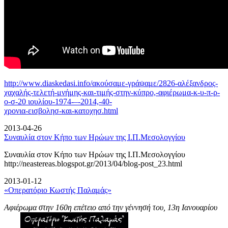
http://www.diaskedasi.info/ακούσαμε-γράψαμε/2826-αλέξανδρος-
χαχαλής-τελετή-
μνήμης-και-τιμής-στην-κύπρο,-αφιέρωμα-κ-υ-π-ρ-
ο-σ-20 ιουλίου-1974-–-2014,-40-
χρονια-εισβολησ-και-κατοχησ.html
2013-04-26
Συναυλία στον Κήπο των Ηρώων της Ι.Π.Μεσολογγίου
Συναυλία στον Κήπο των Ηρώων της Ι.Π.Μεσολογγίου
http://neastereas.blogspot.gr/2013/04/blog-post_23.html
2013-01-12
«Οπερατόριο Κωστής Παλαμάς»
Αφιέρωμα στην 160η επέτειο από την γέννησή του, 13η Ιανουαρίου