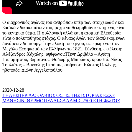
Ο διαχρονικός αγώνας του ανθρώπου υπέρ των στοιχειωδών και
βασικών δικαιωμάτων του, μέχρι να θεωρηθούν κεκτημένα, είναι
το κεντρικό θέμα. Η συλλογική αλλά και η ατομική Ελευθερία
είναι ο πολυπόθητος στόχος. Ο αέναος Αγών των διαπλεκομένων
δυνάμεων δημιουργεί την πλοκή του έργου, αφιερωμένο στον
Μεγάλο Ξεσηκωμό τών Ελλήνων το 1821. Σύνθεση, εκτέλεση:
Αλέξανδρος Χάχαλης, υψίφωνοι:Τζένη Δριβάλα – Αγάπη
Παπαμήτσου, βαρύτονος: Θοδωρής Μπιράκος, κρουστά: Νίκος
Τουλιάτος – Βαγγέλης Γκούμας, αφήγηση: Κώστας Γιαλίνης,
ηθοποιός: Διώνη Αγγελοπούλου
2020-12-28
ΤΗΛΕΣΠΕΡΙΔΑ: ΟΛΒΙΟΣ ΟΣΤΙΣ ΤΗΣ ΙΣΤΟΡΙΑΣ ΕΣΧΕ
ΜΑΘΗΣΙΝ: ΘΕΡΜΟΠΥΛΑΙ-ΣΑΛΑΜΙΣ 2500 ΕΤΗ ΦΩΤΟΣ