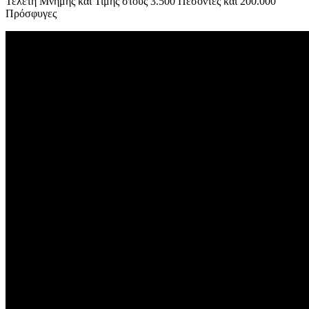
Τελετή Μνήμης και Τιμής στους 3.500 Πεσόντες και 200.000
Πρόσφυγες