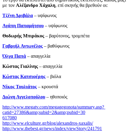
με τον
Αλέξανδρο Χάχαλη
, επί σκηνής θα βρεθούν οι:
Τζένη Δριβάλα
– υψίφωνος
Αγάπη Παπαμήτσου
– υψίφωνος
Θοδωρής Μπιράκος
– βαρύτονος, τρομπέτα
Γαβριήλ Αντωνέλος
– βαθύφωνος
Όλγα Παπά
– απαγγελία
Κώστας Γιαλίνης
­– απαγγελία
Κώστας Κατσιφέρης
– βιόλα
Νίκος Τουλιάτος
– κρουστά
Διώνη Αγγελοπούλου
– ηθοποιός
http://www.megatv.com/megagegonota/summary.asp?
catid=27386&amp;subid=2&amp;pubid=30
617080
http://www.elculture.gr/blog/alexandros-xaxalis/
http://www.thebest.gr/news/index/viewStory/241791