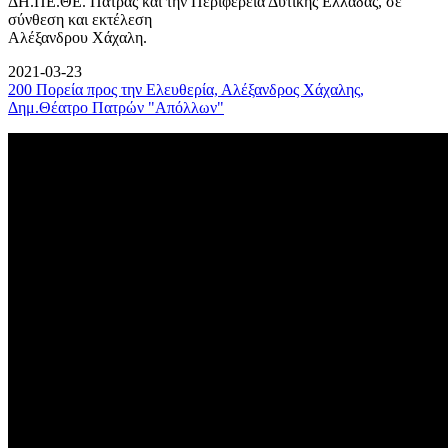
ΔΗ.ΠΕ.ΘΕ. Πάτρας και την Περιφέρεια Δυτικής Ελλάδας, σε
σύνθεση και εκτέλεση
Αλέξανδρου Χάχαλη.
2021-03-23
200 Πορεία προς την Ελευθερία, Αλέξανδρος Χάχαλης,
Δημ.Θέατρο Πατρών "Απόλλων"