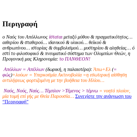
Περιγραφή
ο Ναός του Απόλλωνος
ίσταται
μεταξύ μύθου & πραγματικότητος…
αιθερίου & σταθερού… ιδανικού & υλικού… θεϊκού &
ανθρωπίνου… ιστορίας & συμβολισμού… μυστηρίου & αληθείας… ό
εστί το φιλοσοφικό & πνευματικό σύστημα των Ολυμπίων Θεών, η
Προγονική μας Κληρονομία:
το ΠΑΝΘΕΟΝ!
Απόλλων = Απέλλων
(δωρική, η παλαιοτέρα):
Άπω+Ελ
(
=
φώς
)
+λούων = Υπερκοσμία Ακτινοβολία =η εσωτερική αίσθηση
αντιλήψεως φορτιζομένη με την βοήθεια του Ηλίου…
Ναός, Νούς, Ναύς… Τέμπλον >Τέμενος > τέμνω
= νοητό πλοίον,
μία τομή επί γής με Θεία Παρουσία…
Συνεχίστε την ανάγνωση του
“Περιγραφή”