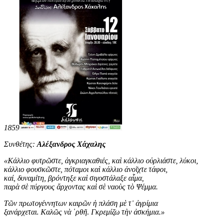
1859
Συνθέτης:
Αλέξανδρος Χάχαλης
«
Κάλλιο φυτρῶστε, ἀγκριαγκαθιές, καὶ κάλλιο οὐρλιάστε, λύκοι,
κάλλιο φουσκῶστε, πόταμοι καὶ κάλλιο ἀνοῖχτε τάφοι,
καί, δυναμίτη, βρόντηξε καὶ σιγοστάλαξε αἷμα,
παρὰ σὲ πύργους ἄρχοντας καὶ σὲ ναοὺς τὸ Ψέμμα.
Τῶν πρωτογέννητων καιρῶν ἡ πλάση μὲ τ᾿ ἀγρίμια
ξανάρχεται. Καλῶς νὰ ῾ρθῆ. Γκρεμίζω τὴν ἀσκήμια
.
»