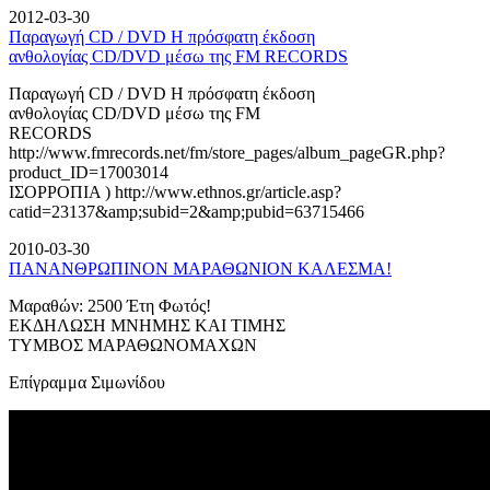
2012-03-30
Παραγωγή CD / DVD Η πρόσφατη έκδοση
ανθολογίας CD/DVD μέσω της FM RECORDS
Παραγωγή CD / DVD Η πρόσφατη έκδοση
ανθολογίας CD/DVD μέσω της FM
RECORDS
http://www.fmrecords.net/fm/store_pages/album_pageGR.php?
product_ID=17003014
ΙΣΟΡΡΟΠΙΑ ) http://www.ethnos.gr/article.asp?
catid=23137&amp;subid=2&amp;pubid=63715466
2010-03-30
ΠΑΝΑΝΘΡΩΠΙΝΟΝ ΜΑΡΑΘΩΝΙΟΝ ΚΑΛΕΣΜΑ!
Μαραθών: 2500 Έτη Φωτός!
ΕΚΔΗΛΩΣΗ ΜΝΗΜΗΣ ΚΑΙ ΤΙΜΗΣ
ΤΥΜΒΟΣ ΜΑΡΑΘΩΝΟΜΑΧΩΝ
Επίγραμμα Σιμωνίδου