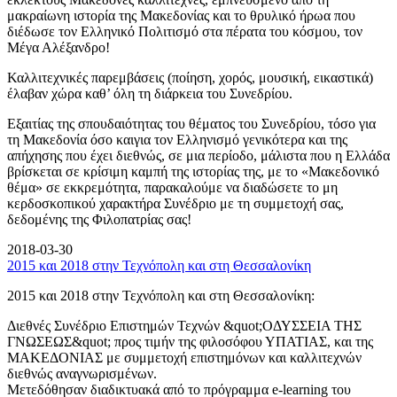
μακραίωνη ιστορία της Μακεδονίας και το θρυλικό ήρωα που
διέδωσε τον Ελληνικό Πολιτισμό στα πέρατα του κόσμου, τον
Μέγα Αλέξανδρο!
Καλλιτεχνικές παρεμβάσεις (ποίηση, χορός, μουσική, εικαστικά)
έλαβαν χώρα καθ’ όλη τη διάρκεια του Συνεδρίου.
Εξαιτίας της σπουδαιότητας του θέματος του Συνεδρίου, τόσο για
τη Μακεδονία όσο καιγια τον Ελληνισμό γενικότερα και της
απήχησης που έχει διεθνώς, σε μια περίοδο, μάλιστα που η Ελλάδα
βρίσκεται σε κρίσιμη καμπή της ιστορίας της, με το «Μακεδονικό
θέμα» σε εκκρεμότητα, παρακαλούμε να διαδώσετε το μη
κερδοσκοπικού χαρακτήρα Συνέδριο με τη συμμετοχή σας,
δεδομένης της Φιλοπατρίας σας!
2018-03-30
2015 και 2018 στην Τεχνόπολη και στη Θεσσαλονίκη
2015 και 2018 στην Τεχνόπολη και στη Θεσσαλονίκη:
Διεθνές Συνέδριο Επιστημών Τεχνών &quot;ΟΔΥΣΣΕΙΑ ΤΗΣ
ΓΝΩΣΕΩΣ&quot; προς τιμήν της φιλοσόφου ΥΠΑΤΙΑΣ, και της
ΜΑΚΕΔΟΝΙΑΣ με συμμετοχή επιστημόνων και καλλιτεχνών
διεθνώς αναγνωρισμένων.
Μετεδόθησαν διαδικτυακά από το πρόγραμμα e-learning του