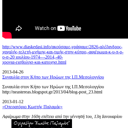
http://www.diaskedasi.info/ακούσαμε-γράψαμε/2826-αλέξανδρος-
χαχαλής-τελετή-
μνήμης-και-τιμής-στην-κύπρο,-αφιέρωμα-κ-υ-π-ρ-
ο-σ-20 ιουλίου-1974-–-2014,-40-
χρονια-εισβολησ-και-κατοχησ.html
2013-04-26
Συναυλία στον Κήπο των Ηρώων της Ι.Π.Μεσολογγίου
Συναυλία στον Κήπο των Ηρώων της Ι.Π.Μεσολογγίου
http://neastereas.blogspot.gr/2013/04/blog-post_23.html
2013-01-12
«Οπερατόριο Κωστής Παλαμάς»
Αφιέρωμα στην 160η επέτειο από την γέννησή του, 13η Ιανουαρίου