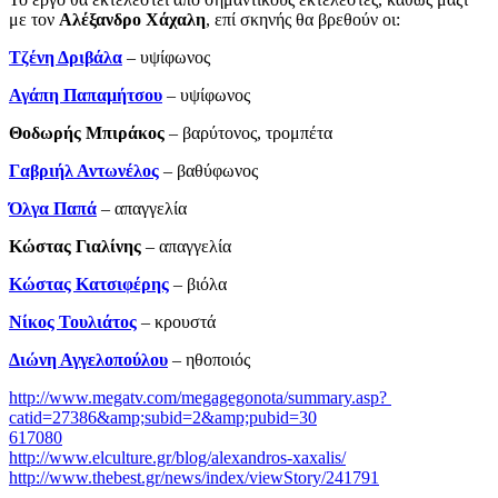
με τον
Αλέξανδρο Χάχαλη
, επί σκηνής θα βρεθούν οι:
Τζένη Δριβάλα
– υψίφωνος
Αγάπη Παπαμήτσου
– υψίφωνος
Θοδωρής Μπιράκος
– βαρύτονος, τρομπέτα
Γαβριήλ Αντωνέλος
– βαθύφωνος
Όλγα Παπά
– απαγγελία
Κώστας Γιαλίνης
­– απαγγελία
Κώστας Κατσιφέρης
– βιόλα
Νίκος Τουλιάτος
– κρουστά
Διώνη Αγγελοπούλου
– ηθοποιός
http://www.megatv.com/megagegonota/summary.asp?
catid=27386&amp;subid=2&amp;pubid=30
617080
http://www.elculture.gr/blog/alexandros-xaxalis/
http://www.thebest.gr/news/index/viewStory/241791