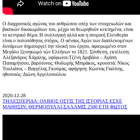
Ο διαχρονικός αγώνας του ανθρώπου υπέρ των στοιχειωδών και
βασικών δικαιωμάτων του, μέχρι να θεωρηθούν κεκτημένα, είναι
το κεντρικό θέμα. Η συλλογική αλλά και η ατομική Ελευθερία
είναι ο πολυπόθητος στόχος. Ο αέναος Αγών των διαπλεκομένων
δυνάμεων δημιουργεί την πλοκή του έργου, αφιερωμένο στον
Μεγάλο Ξεσηκωμό τών Ελλήνων το 1821. Σύνθεση, εκτέλεση:
Αλέξανδρος Χάχαλης, υψίφωνοι:Τζένη Δριβάλα – Αγάπη
Παπαμήτσου, βαρύτονος: Θοδωρής Μπιράκος, κρουστά: Νίκος
Τουλιάτος – Βαγγέλης Γκούμας, αφήγηση: Κώστας Γιαλίνης,
ηθοποιός: Διώνη Αγγελοπούλου
2020-12-28
ΤΗΛΕΣΠΕΡΙΔΑ: ΟΛΒΙΟΣ ΟΣΤΙΣ ΤΗΣ ΙΣΤΟΡΙΑΣ ΕΣΧΕ
ΜΑΘΗΣΙΝ: ΘΕΡΜΟΠΥΛΑΙ-ΣΑΛΑΜΙΣ 2500 ΕΤΗ ΦΩΤΟΣ