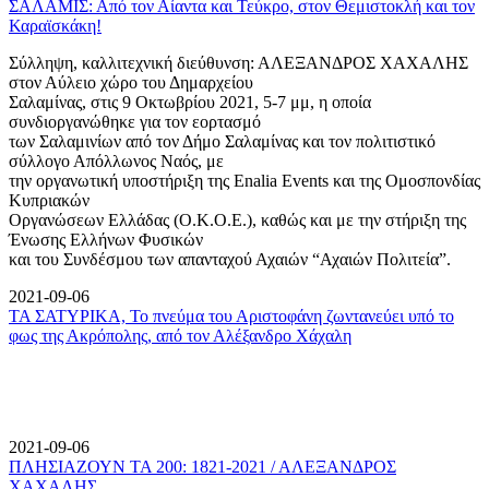
ΣΑΛΑΜΙΣ: Από τον Αίαντα και Τεύκρο, στον Θεμιστοκλή και τον
Καραϊσκάκη!
Σύλληψη, καλλιτεχνική διεύθυνση: ΑΛΕΞΑΝΔΡΟΣ ΧΑΧΑΛΗΣ
στον Αύλειο χώρο του Δημαρχείου
Σαλαμίνας, στις 9 Οκτωβρίου 2021, 5-7 μμ, η οποία
συνδιοργανώθηκε για τον εορτασμό
των Σαλαμινίων από τον Δήμο Σαλαμίνας και τον πολιτιστικό
σύλλογο Απόλλωνος Ναός, με
την οργανωτική υποστήριξη της Enalia Events και της Ομοσπονδίας
Κυπριακών
Οργανώσεων Ελλάδας (Ο.Κ.Ο.Ε.), καθώς και με την στήριξη της
Ένωσης Ελλήνων Φυσικών
και του Συνδέσμου των απανταχού Αχαιών “Αχαιών Πολιτεία”.
2021-09-06
ΤΑ ΣΑΤΥΡΙΚΑ, Το πνεύμα του Αριστοφάνη ζωντανεύει υπό το
φως της Ακρόπολης, από τον Αλέξανδρο Χάχαλη
2021-09-06
ΠΛΗΣΙΑΖΟΥΝ ΤΑ 200: 1821-2021 / ΑΛΕΞΑΝΔΡΟΣ
ΧΑΧΑΛΗΣ