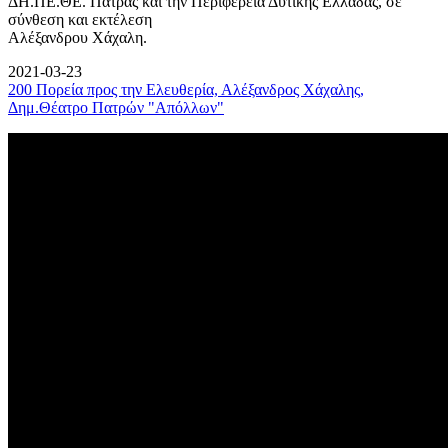
ΔΗ.ΠΕ.ΘΕ. Πάτρας και την Περιφέρεια Δυτικής Ελλάδας, σε
σύνθεση και εκτέλεση
Αλέξανδρου Χάχαλη.
2021-03-23
200 Πορεία προς την Ελευθερία, Αλέξανδρος Χάχαλης,
Δημ.Θέατρο Πατρών "Απόλλων"