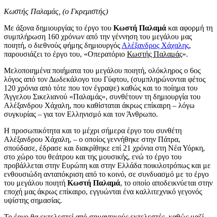
Κωστής Παλαμάς, (ο Γκρεμιστής)
Με άξονα δημιουργίας το έργο του
Κωστή Παλαμά
και αφορμή τη
συμπλήρωση 160 χρόνων από την γέννηση του μεγάλου μας
ποιητή, ο διεθνούς φήμης δημιουργός
Αλέξανδρος Χάχαλης
,
παρουσιάζει το έργο του, «Οπερατόριο
Κωστής Παλαμάς
».
Μελοποιημένα ποιήματα του μεγάλου ποιητή, ολόκληρος ο 6ος
λόγος από τον Δωδεκάλογο του Γύφτου, (συμπληρώνονται φέτος
120 χρόνια από τότε που τον έγραψε) καθώς και το ποίημα του
Άγγελου Σικελιανού «Παλαμάς», συνθέτουν τη δημιουργία του
Αλέξανδρου Χάχαλη, που καθίσταται άκρως επίκαιρη – λόγω
συγκυρίας – για τον Ελληνισμό και τον Άνθρωπο.
Η προσωπικότητα και το μέχρι σήμερα έργο του συνθέτη
Αλέξανδρου Χάχαλη, – ο οποίος γεννήθηκε στην Πάτρα,
σπούδασε, έδρασε και διακρίθηκε επί 21 χρόνια στη Νέα Υόρκη,
στο χώρο του θεάτρου και της μουσικής, ενώ το έργο του
προβάλλεται στην Ευρώπη και στην Ελλάδα ποικιλοτρόπως και με
ενθουσιώδη ανταπόκριση από το κοινό, σε συνδυασμό με το έργο
του μεγάλου ποιητή
Κωστή Παλαμά
, το οποίο αποδεικνύεται στην
εποχή μας άκρως επίκαιρο, εγγυώνται ένα καλλιτεχνικό γεγονός
υψίστης σημασίας.
Το έργο θα εκτελεστεί από σημαντικούς εκτελεστές, καθώς μαζί