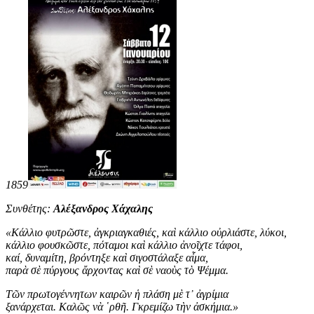
1859
Συνθέτης:
Αλέξανδρος Χάχαλης
«
Κάλλιο φυτρῶστε, ἀγκριαγκαθιές, καὶ κάλλιο οὐρλιάστε, λύκοι,
κάλλιο φουσκῶστε, πόταμοι καὶ κάλλιο ἀνοῖχτε τάφοι,
καί, δυναμίτη, βρόντηξε καὶ σιγοστάλαξε αἷμα,
παρὰ σὲ πύργους ἄρχοντας καὶ σὲ ναοὺς τὸ Ψέμμα.
Τῶν πρωτογέννητων καιρῶν ἡ πλάση μὲ τ᾿ ἀγρίμια
ξανάρχεται. Καλῶς νὰ ῾ρθῆ. Γκρεμίζω τὴν ἀσκήμια
.
»