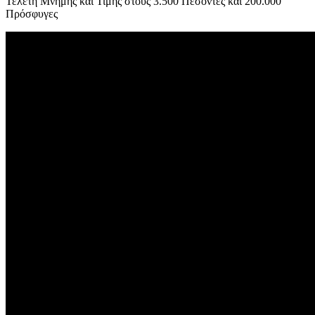
Τελετή Μνήμης και Τιμής στους 3.500 Πεσόντες και 200.000
Πρόσφυγες