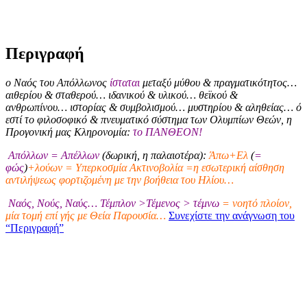
Περιγραφή
ο Ναός του Απόλλωνος
ίσταται
μεταξύ μύθου & πραγματικότητος…
αιθερίου & σταθερού… ιδανικού & υλικού… θεϊκού &
ανθρωπίνου… ιστορίας & συμβολισμού… μυστηρίου & αληθείας… ό
εστί το φιλοσοφικό & πνευματικό σύστημα των Ολυμπίων Θεών, η
Προγονική μας Κληρονομία:
το ΠΑΝΘΕΟΝ!
Απόλλων = Απέλλων
(δωρική, η παλαιοτέρα):
Άπω+Ελ
(
=
φώς
)
+λούων = Υπερκοσμία Ακτινοβολία =η εσωτερική αίσθηση
αντιλήψεως φορτιζομένη με την βοήθεια του Ηλίου…
Ναός, Νούς, Ναύς… Τέμπλον >Τέμενος > τέμνω
= νοητό πλοίον,
μία τομή επί γής με Θεία Παρουσία…
Συνεχίστε την ανάγνωση του
“Περιγραφή”