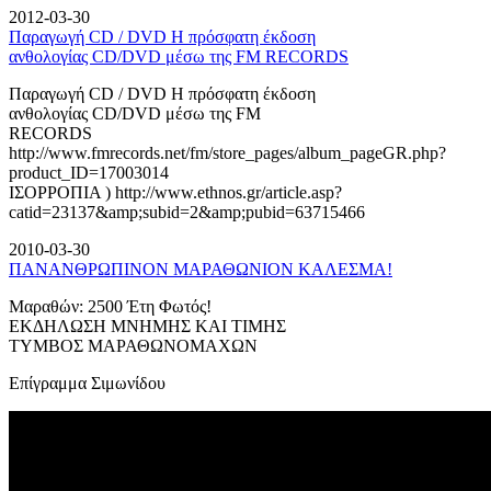
2012-03-30
Παραγωγή CD / DVD Η πρόσφατη έκδοση
ανθολογίας CD/DVD μέσω της FM RECORDS
Παραγωγή CD / DVD Η πρόσφατη έκδοση
ανθολογίας CD/DVD μέσω της FM
RECORDS
http://www.fmrecords.net/fm/store_pages/album_pageGR.php?
product_ID=17003014
ΙΣΟΡΡΟΠΙΑ ) http://www.ethnos.gr/article.asp?
catid=23137&amp;subid=2&amp;pubid=63715466
2010-03-30
ΠΑΝΑΝΘΡΩΠΙΝΟΝ ΜΑΡΑΘΩΝΙΟΝ ΚΑΛΕΣΜΑ!
Μαραθών: 2500 Έτη Φωτός!
ΕΚΔΗΛΩΣΗ ΜΝΗΜΗΣ ΚΑΙ ΤΙΜΗΣ
ΤΥΜΒΟΣ ΜΑΡΑΘΩΝΟΜΑΧΩΝ
Επίγραμμα Σιμωνίδου