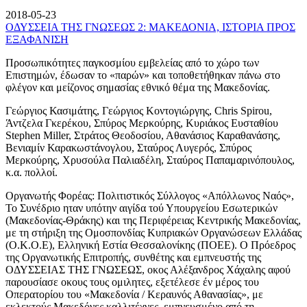
2018-05-23
ΟΔΥΣΣΕΙΑ ΤΗΣ ΓΝΩΣΕΩΣ 2: ΜΑΚΕΔΟΝΙΑ, ΙΣΤΟΡΙΑ ΠΡΟΣ
ΕΞΑΦΑΝΙΣΗ
Προσωπικότητες παγκοσμίου εμβελείας από το χώρο των
Επιστημών, έδωσαν το «παρών» και τοποθετήθηκαν πάνω στο
φλέγον και μείζονος σημασίας εθνικό θέμα της Μακεδονίας.
Γεώργιος Κασιμάτης, Γεώργιος Κοντογιώργης, Chris Spirou,
Άντζελα Γκερέκου, Σπύρος Μερκούρης, Κυριάκος Ευσταθίου
Stephen Miller, Στράτος Θεοδοσίου, Αθανάσιος Καραθανάσης,
Βενιαμίν Καρακωστάνογλου, Σταύρος Λυγερός, Σπύρος
Μερκούρης, Χρυσούλα Παλιαδέλη, Σταύρος Παπαμαρινόπουλος,
κ.α. πολλοί.
Οργανωτής Φορέας: Πολιτιστικός Σύλλογος «Απόλλωνος Ναός»,
Το Συνέδριο ηταν υπότην αιγίδα τού Υπουργείου Εσωτερικών
(Μακεδονίας-Θράκης) και της Περιφέρειας Κεντρικής Μακεδονίας,
με τη στήριξη της Ομοσπονδίας Κυπριακών Οργανώσεων Ελλάδας
(Ο.Κ.Ο.Ε), Ελληνική Εστία Θεσσαλονίκης (ΠΟΕΕ). Ο Πρόεδρος
της Οργανωτικής Επιτροπής, συνθέτης και εμπνευστής της
ΟΔΥΣΣΕΙΑΣ ΤΗΣ ΓΝΩΣΕΩΣ, οκος Αλέξανδρος Χάχαλης αφού
παρουσίασε οκους τους ομιλητες, εξετέλεσε έν μέρος του
Οπερατορίου του «Μακεδονία / Κεραυνός Αθανασίας», με
εκλεκτούς Μακεδόνες καλλιτέχνες, εμπνευσμένο από τη