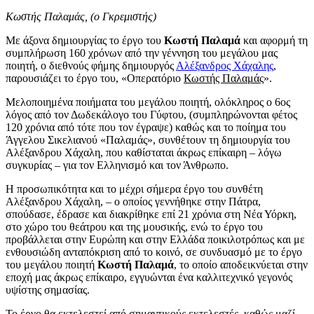
Κωστής Παλαμάς, (ο Γκρεμιστής)
Με άξονα δημιουργίας το έργο του
Κωστή Παλαμά
και αφορμή τη
συμπλήρωση 160 χρόνων από την γέννηση του μεγάλου μας
ποιητή, ο διεθνούς φήμης δημιουργός
Αλέξανδρος Χάχαλης
,
παρουσιάζει το έργο του, «Οπερατόριο
Κωστής Παλαμάς
».
Μελοποιημένα ποιήματα του μεγάλου ποιητή, ολόκληρος ο 6ος
λόγος από τον Δωδεκάλογο του Γύφτου, (συμπληρώνονται φέτος
120 χρόνια από τότε που τον έγραψε) καθώς και το ποίημα του
Άγγελου Σικελιανού «Παλαμάς», συνθέτουν τη δημιουργία του
Αλέξανδρου Χάχαλη, που καθίσταται άκρως επίκαιρη – λόγω
συγκυρίας – για τον Ελληνισμό και τον Άνθρωπο.
Η προσωπικότητα και το μέχρι σήμερα έργο του συνθέτη
Αλέξανδρου Χάχαλη, – ο οποίος γεννήθηκε στην Πάτρα,
σπούδασε, έδρασε και διακρίθηκε επί 21 χρόνια στη Νέα Υόρκη,
στο χώρο του θεάτρου και της μουσικής, ενώ το έργο του
προβάλλεται στην Ευρώπη και στην Ελλάδα ποικιλοτρόπως και με
ενθουσιώδη ανταπόκριση από το κοινό, σε συνδυασμό με το έργο
του μεγάλου ποιητή
Κωστή Παλαμά
, το οποίο αποδεικνύεται στην
εποχή μας άκρως επίκαιρο, εγγυώνται ένα καλλιτεχνικό γεγονός
υψίστης σημασίας.
Το έργο θα εκτελεστεί από σημαντικούς εκτελεστές, καθώς μαζί