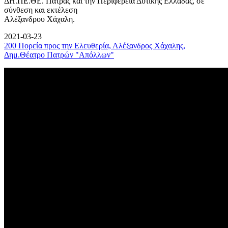
ΔΗ.ΠΕ.ΘΕ. Πάτρας και την Περιφέρεια Δυτικής Ελλάδας, σε
σύνθεση και εκτέλεση
Αλέξανδρου Χάχαλη.
2021-03-23
200 Πορεία προς την Ελευθερία, Αλέξανδρος Χάχαλης,
Δημ.Θέατρο Πατρών "Απόλλων"