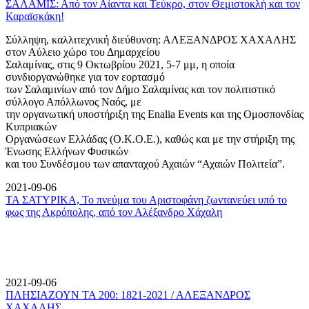
ΣΑΛΑΜΙΣ: Από τον Αίαντα και Τεύκρο, στον Θεμιστοκλή και τον
Καραϊσκάκη!
Σύλληψη, καλλιτεχνική διεύθυνση: ΑΛΕΞΑΝΔΡΟΣ ΧΑΧΑΛΗΣ
στον Αύλειο χώρο του Δημαρχείου
Σαλαμίνας, στις 9 Οκτωβρίου 2021, 5-7 μμ, η οποία
συνδιοργανώθηκε για τον εορτασμό
των Σαλαμινίων από τον Δήμο Σαλαμίνας και τον πολιτιστικό
σύλλογο Απόλλωνος Ναός, με
την οργανωτική υποστήριξη της Enalia Events και της Ομοσπονδίας
Κυπριακών
Οργανώσεων Ελλάδας (Ο.Κ.Ο.Ε.), καθώς και με την στήριξη της
Ένωσης Ελλήνων Φυσικών
και του Συνδέσμου των απανταχού Αχαιών “Αχαιών Πολιτεία”.
2021-09-06
ΤΑ ΣΑΤΥΡΙΚΑ, Το πνεύμα του Αριστοφάνη ζωντανεύει υπό το
φως της Ακρόπολης, από τον Αλέξανδρο Χάχαλη
2021-09-06
ΠΛΗΣΙΑΖΟΥΝ ΤΑ 200: 1821-2021 / ΑΛΕΞΑΝΔΡΟΣ
ΧΑΧΑΛΗΣ