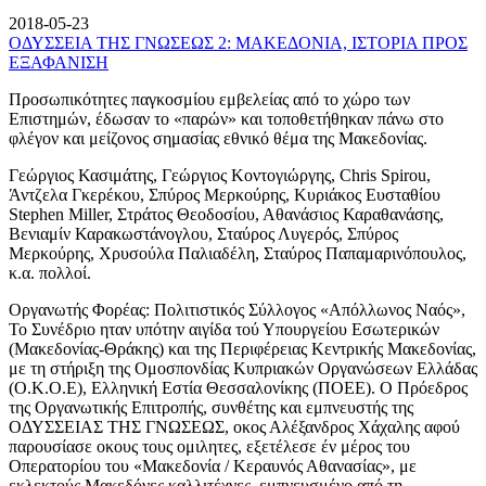
2018-05-23
ΟΔΥΣΣΕΙΑ ΤΗΣ ΓΝΩΣΕΩΣ 2: ΜΑΚΕΔΟΝΙΑ, ΙΣΤΟΡΙΑ ΠΡΟΣ
ΕΞΑΦΑΝΙΣΗ
Προσωπικότητες παγκοσμίου εμβελείας από το χώρο των
Επιστημών, έδωσαν το «παρών» και τοποθετήθηκαν πάνω στο
φλέγον και μείζονος σημασίας εθνικό θέμα της Μακεδονίας.
Γεώργιος Κασιμάτης, Γεώργιος Κοντογιώργης, Chris Spirou,
Άντζελα Γκερέκου, Σπύρος Μερκούρης, Κυριάκος Ευσταθίου
Stephen Miller, Στράτος Θεοδοσίου, Αθανάσιος Καραθανάσης,
Βενιαμίν Καρακωστάνογλου, Σταύρος Λυγερός, Σπύρος
Μερκούρης, Χρυσούλα Παλιαδέλη, Σταύρος Παπαμαρινόπουλος,
κ.α. πολλοί.
Οργανωτής Φορέας: Πολιτιστικός Σύλλογος «Απόλλωνος Ναός»,
Το Συνέδριο ηταν υπότην αιγίδα τού Υπουργείου Εσωτερικών
(Μακεδονίας-Θράκης) και της Περιφέρειας Κεντρικής Μακεδονίας,
με τη στήριξη της Ομοσπονδίας Κυπριακών Οργανώσεων Ελλάδας
(Ο.Κ.Ο.Ε), Ελληνική Εστία Θεσσαλονίκης (ΠΟΕΕ). Ο Πρόεδρος
της Οργανωτικής Επιτροπής, συνθέτης και εμπνευστής της
ΟΔΥΣΣΕΙΑΣ ΤΗΣ ΓΝΩΣΕΩΣ, οκος Αλέξανδρος Χάχαλης αφού
παρουσίασε οκους τους ομιλητες, εξετέλεσε έν μέρος του
Οπερατορίου του «Μακεδονία / Κεραυνός Αθανασίας», με
εκλεκτούς Μακεδόνες καλλιτέχνες, εμπνευσμένο από τη