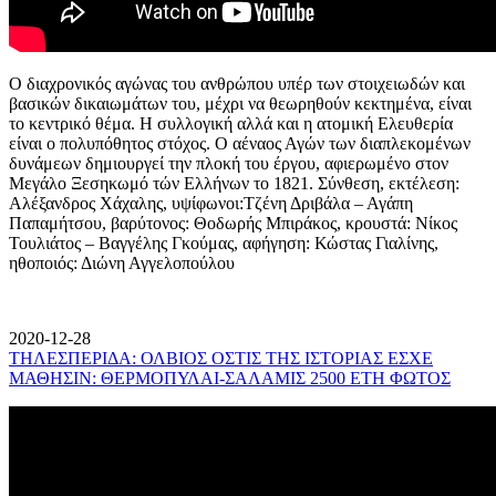
Ο διαχρονικός αγώνας του ανθρώπου υπέρ των στοιχειωδών και
βασικών δικαιωμάτων του, μέχρι να θεωρηθούν κεκτημένα, είναι
το κεντρικό θέμα. Η συλλογική αλλά και η ατομική Ελευθερία
είναι ο πολυπόθητος στόχος. Ο αέναος Αγών των διαπλεκομένων
δυνάμεων δημιουργεί την πλοκή του έργου, αφιερωμένο στον
Μεγάλο Ξεσηκωμό τών Ελλήνων το 1821. Σύνθεση, εκτέλεση:
Αλέξανδρος Χάχαλης, υψίφωνοι:Τζένη Δριβάλα – Αγάπη
Παπαμήτσου, βαρύτονος: Θοδωρής Μπιράκος, κρουστά: Νίκος
Τουλιάτος – Βαγγέλης Γκούμας, αφήγηση: Κώστας Γιαλίνης,
ηθοποιός: Διώνη Αγγελοπούλου
2020-12-28
ΤΗΛΕΣΠΕΡΙΔΑ: ΟΛΒΙΟΣ ΟΣΤΙΣ ΤΗΣ ΙΣΤΟΡΙΑΣ ΕΣΧΕ
ΜΑΘΗΣΙΝ: ΘΕΡΜΟΠΥΛΑΙ-ΣΑΛΑΜΙΣ 2500 ΕΤΗ ΦΩΤΟΣ