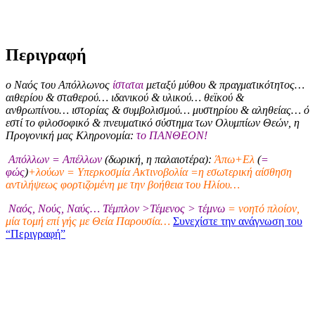
Περιγραφή
ο Ναός του Απόλλωνος
ίσταται
μεταξύ μύθου & πραγματικότητος…
αιθερίου & σταθερού… ιδανικού & υλικού… θεϊκού &
ανθρωπίνου… ιστορίας & συμβολισμού… μυστηρίου & αληθείας… ό
εστί το φιλοσοφικό & πνευματικό σύστημα των Ολυμπίων Θεών, η
Προγονική μας Κληρονομία:
το ΠΑΝΘΕΟΝ!
Απόλλων = Απέλλων
(δωρική, η παλαιοτέρα):
Άπω+Ελ
(
=
φώς
)
+λούων = Υπερκοσμία Ακτινοβολία =η εσωτερική αίσθηση
αντιλήψεως φορτιζομένη με την βοήθεια του Ηλίου…
Ναός, Νούς, Ναύς… Τέμπλον >Τέμενος > τέμνω
= νοητό πλοίον,
μία τομή επί γής με Θεία Παρουσία…
Συνεχίστε την ανάγνωση του
“Περιγραφή”