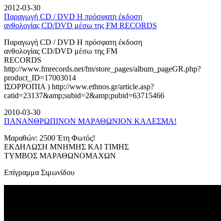
2012-03-30
Παραγωγή CD / DVD Η πρόσφατη έκδοση
ανθολογίας CD/DVD μέσω της FM RECORDS
Παραγωγή CD / DVD Η πρόσφατη έκδοση
ανθολογίας CD/DVD μέσω της FM
RECORDS
http://www.fmrecords.net/fm/store_pages/album_pageGR.php?
product_ID=17003014
ΙΣΟΡΡΟΠΙΑ ) http://www.ethnos.gr/article.asp?
catid=23137&amp;subid=2&amp;pubid=63715466
2010-03-30
ΠΑΝΑΝΘΡΩΠΙΝΟΝ ΜΑΡΑΘΩΝΙΟΝ ΚΑΛΕΣΜΑ!
Μαραθών: 2500 Έτη Φωτός!
ΕΚΔΗΛΩΣΗ ΜΝΗΜΗΣ ΚΑΙ ΤΙΜΗΣ
ΤΥΜΒΟΣ ΜΑΡΑΘΩΝΟΜΑΧΩΝ
Επίγραμμα Σιμωνίδου