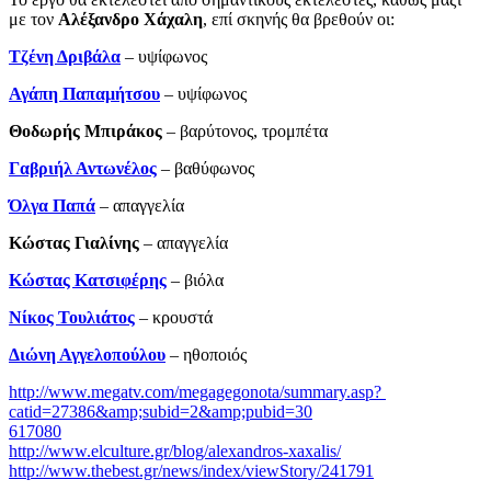
με τον
Αλέξανδρο Χάχαλη
, επί σκηνής θα βρεθούν οι:
Τζένη Δριβάλα
– υψίφωνος
Αγάπη Παπαμήτσου
– υψίφωνος
Θοδωρής Μπιράκος
– βαρύτονος, τρομπέτα
Γαβριήλ Αντωνέλος
– βαθύφωνος
Όλγα Παπά
– απαγγελία
Κώστας Γιαλίνης
­– απαγγελία
Κώστας Κατσιφέρης
– βιόλα
Νίκος Τουλιάτος
– κρουστά
Διώνη Αγγελοπούλου
– ηθοποιός
http://www.megatv.com/megagegonota/summary.asp?
catid=27386&amp;subid=2&amp;pubid=30
617080
http://www.elculture.gr/blog/alexandros-xaxalis/
http://www.thebest.gr/news/index/viewStory/241791