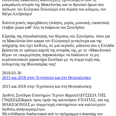
μακραίωνη ιστορία της Μακεδονίας και το θρυλικό ήρωα που
διέδωσε τον Ελληνικό Πολιτισμό στα πέρατα του κόσμου, τον
Μέγα Αλέξανδρο!
Καλλιτεχνικές παρεμβάσεις (ποίηση, χορός, μουσική, εικαστικά)
έλαβαν χώρα καθ’ όλη τη διάρκεια του Συνεδρίου.
Εξαιτίας της σπουδαιότητας του θέματος του Συνεδρίου, τόσο για
τη Μακεδονία όσο καιγια τον Ελληνισμό γενικότερα και της
απήχησης που έχει διεθνώς, σε μια περίοδο, μάλιστα που η Ελλάδα
βρίσκεται σε κρίσιμη καμπή της ιστορίας της, με το «Μακεδονικό
θέμα» σε εκκρεμότητα, παρακαλούμε να διαδώσετε το μη
κερδοσκοπικού χαρακτήρα Συνέδριο με τη συμμετοχή σας,
δεδομένης της Φιλοπατρίας σας!
2018-03-30
2015 και 2018 στην Τεχνόπολη και στη Θεσσαλονίκη
2015 και 2018 στην Τεχνόπολη και στη Θεσσαλονίκη:
Διεθνές Συνέδριο Επιστημών Τεχνών &quot;ΟΔΥΣΣΕΙΑ ΤΗΣ
ΓΝΩΣΕΩΣ&quot; προς τιμήν της φιλοσόφου ΥΠΑΤΙΑΣ, και της
ΜΑΚΕΔΟΝΙΑΣ με συμμετοχή επιστημόνων και καλλιτεχνών
διεθνώς αναγνωρισμένων.
Μετεδόθησαν διαδικτυακά από το πρόγραμμα e-learning του