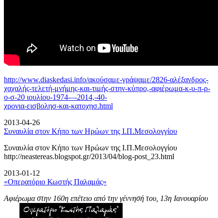
http://www.diaskedasi.info/ακούσαμε-γράψαμε/2826-αλέξανδρος-
χαχαλής-τελετή-
μνήμης-και-τιμής-στην-κύπρο,-αφιέρωμα-κ-υ-π-ρ-
ο-σ-20 ιουλίου-1974-–-2014,-40-
χρονια-εισβολησ-και-κατοχησ.html
2013-04-26
Συναυλία στον Κήπο των Ηρώων της Ι.Π.Μεσολογγίου
Συναυλία στον Κήπο των Ηρώων της Ι.Π.Μεσολογγίου
http://neastereas.blogspot.gr/2013/04/blog-post_23.html
2013-01-12
«Οπερατόριο Κωστής Παλαμάς»
Αφιέρωμα στην 160η επέτειο από την γέννησή του, 13η Ιανουαρίου