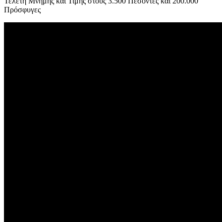
Τελετή Μνήμης και Τιμής στους 3.500 Πεσόντες και 200.000
Πρόσφυγες