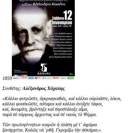
1859
Συνθέτης:
Αλέξανδρος Χάχαλης
«
Κάλλιο φυτρῶστε, ἀγκριαγκαθιές, καὶ κάλλιο οὐρλιάστε, λύκοι,
κάλλιο φουσκῶστε, πόταμοι καὶ κάλλιο ἀνοῖχτε τάφοι,
καί, δυναμίτη, βρόντηξε καὶ σιγοστάλαξε αἷμα,
παρὰ σὲ πύργους ἄρχοντας καὶ σὲ ναοὺς τὸ Ψέμμα.
Τῶν πρωτογέννητων καιρῶν ἡ πλάση μὲ τ᾿ ἀγρίμια
ξανάρχεται. Καλῶς νὰ ῾ρθῆ. Γκρεμίζω τὴν ἀσκήμια
.
»