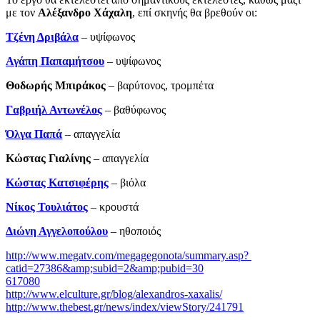
με τον
Αλέξανδρο Χάχαλη
, επί σκηνής θα βρεθούν οι:
Τζένη Δριβάλα
– υψίφωνος
Αγάπη Παπαμήτσου
– υψίφωνος
Θοδωρής Μπιράκος
– βαρύτονος, τρομπέτα
Γαβριήλ Αντωνέλος
– βαθύφωνος
Όλγα Παπά
– απαγγελία
Κώστας Γιαλίνης
­– απαγγελία
Κώστας Κατσιφέρης
– βιόλα
Νίκος Τουλιάτος
– κρουστά
Διώνη Αγγελοπούλου
– ηθοποιός
http://www.megatv.com/megagegonota/summary.asp?
catid=27386&amp;subid=2&amp;pubid=30
617080
http://www.elculture.gr/blog/alexandros-xaxalis/
http://www.thebest.gr/news/index/viewStory/241791