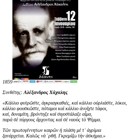
1859
Συνθέτης:
Αλέξανδρος Χάχαλης
«
Κάλλιο φυτρῶστε, ἀγκριαγκαθιές, καὶ κάλλιο οὐρλιάστε, λύκοι,
κάλλιο φουσκῶστε, πόταμοι καὶ κάλλιο ἀνοῖχτε τάφοι,
καί, δυναμίτη, βρόντηξε καὶ σιγοστάλαξε αἷμα,
παρὰ σὲ πύργους ἄρχοντας καὶ σὲ ναοὺς τὸ Ψέμμα.
Τῶν πρωτογέννητων καιρῶν ἡ πλάση μὲ τ᾿ ἀγρίμια
ξανάρχεται. Καλῶς νὰ ῾ρθῆ. Γκρεμίζω τὴν ἀσκήμια
.
»