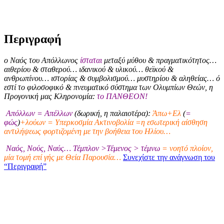
Περιγραφή
ο Ναός του Απόλλωνος
ίσταται
μεταξύ μύθου & πραγματικότητος…
αιθερίου & σταθερού… ιδανικού & υλικού… θεϊκού &
ανθρωπίνου… ιστορίας & συμβολισμού… μυστηρίου & αληθείας… ό
εστί το φιλοσοφικό & πνευματικό σύστημα των Ολυμπίων Θεών, η
Προγονική μας Κληρονομία:
το ΠΑΝΘΕΟΝ!
Απόλλων = Απέλλων
(δωρική, η παλαιοτέρα):
Άπω+Ελ
(
=
φώς
)
+λούων = Υπερκοσμία Ακτινοβολία =η εσωτερική αίσθηση
αντιλήψεως φορτιζομένη με την βοήθεια του Ηλίου…
Ναός, Νούς, Ναύς… Τέμπλον >Τέμενος > τέμνω
= νοητό πλοίον,
μία τομή επί γής με Θεία Παρουσία…
Συνεχίστε την ανάγνωση του
“Περιγραφή”