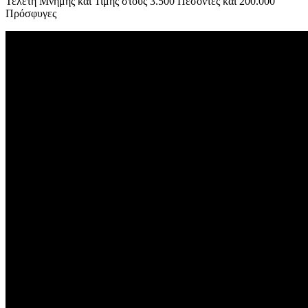
Τελετή Μνήμης και Τιμής στους 3.500 Πεσόντες και 200.000
Πρόσφυγες