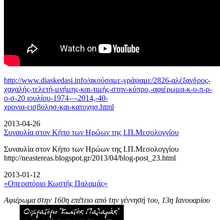
http://www.diaskedasi.info/ακούσαμε-γράψαμε/2826-αλέξανδρος-
χαχαλής-τελετή-
μνήμης-και-τιμής-στην-κύπρο,-αφιέρωμα-κ-υ-π-ρ-
ο-σ-20 ιουλίου-1974-–-2014,-40-
χρονια-εισβολησ-και-κατοχησ.html
2013-04-26
Συναυλία στον Κήπο των Ηρώων της Ι.Π.Μεσολογγίου
Συναυλία στον Κήπο των Ηρώων της Ι.Π.Μεσολογγίου
http://neastereas.blogspot.gr/2013/04/blog-post_23.html
2013-01-12
«Οπερατόριο Κωστής Παλαμάς»
Αφιέρωμα στην 160η επέτειο από την γέννησή του, 13η Ιανουαρίου