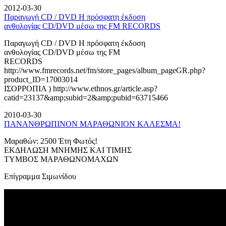
2012-03-30
Παραγωγή CD / DVD Η πρόσφατη έκδοση
ανθολογίας CD/DVD μέσω της FM RECORDS
Παραγωγή CD / DVD Η πρόσφατη έκδοση
ανθολογίας CD/DVD μέσω της FM
RECORDS
http://www.fmrecords.net/fm/store_pages/album_pageGR.php?
product_ID=17003014
ΙΣΟΡΡΟΠΙΑ ) http://www.ethnos.gr/article.asp?
catid=23137&amp;subid=2&amp;pubid=63715466
2010-03-30
ΠΑΝΑΝΘΡΩΠΙΝΟΝ ΜΑΡΑΘΩΝΙΟΝ ΚΑΛΕΣΜΑ!
Μαραθών: 2500 Έτη Φωτός!
ΕΚΔΗΛΩΣΗ ΜΝΗΜΗΣ ΚΑΙ ΤΙΜΗΣ
ΤΥΜΒΟΣ ΜΑΡΑΘΩΝΟΜΑΧΩΝ
Επίγραμμα Σιμωνίδου