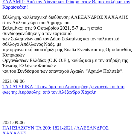
ΣΑΛΑΜΙΣ: Από τον Αίαντα και Τεύκρο, στον Θεμιστοκλή και τον
Καραϊσκάκη!
Σύλληψη, καλλιτεχνική διεύθυνση: ΑΛΕΞΑΝΔΡΟΣ ΧΑΧΑΛΗΣ
στον Αύλειο χώρο του Δημαρχείου
Σαλαμίνας, στις 9 Οκτωβρίου 2021, 5-7 μμ, η οποία
συνδιοργανώθηκε για τον εορτασμό
των Σαλαμινίων από τον Δήμο Σαλαμίνας και τον πολιτιστικό
σύλλογο Απόλλωνος Ναός, με
την οργανωτική υποστήριξη της Enalia Events και της Ομοσπονδίας
Κυπριακών
Οργανώσεων Ελλάδας (Ο.Κ.Ο.Ε.), καθώς και με την στήριξη της
Ένωσης Ελλήνων Φυσικών
και του Συνδέσμου των απανταχού Αχαιών “Αχαιών Πολιτεία”.
2021-09-06
ΤΑ ΣΑΤΥΡΙΚΑ, Το πνεύμα του Αριστοφάνη ζωντανεύει υπό το
φως της Ακρόπολης, από τον Αλέξανδρο Χάχαλη
2021-09-06
ΠΛΗΣΙΑΖΟΥΝ ΤΑ 200: 1821-2021 / ΑΛΕΞΑΝΔΡΟΣ
ΧΑΧΑΛΗΣ