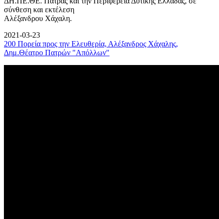
ΔΗ.ΠΕ.ΘΕ. Πάτρας και την Περιφέρεια Δυτικής Ελλάδας, σε
σύνθεση και εκτέλεση
Αλέξανδρου Χάχαλη.
2021-03-23
200 Πορεία προς την Ελευθερία, Αλέξανδρος Χάχαλης,
Δημ.Θέατρο Πατρών "Απόλλων"