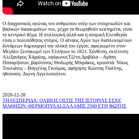
Ο διαχρονικός αγώνας του ανθρώπου υπέρ των στοιχειωδών και
βασικών δικαιωμάτων του, μέχρι να θεωρηθούν κεκτημένα, είναι
το κεντρικό θέμα. Η συλλογική αλλά και η ατομική Ελευθερία
είναι ο πολυπόθητος στόχος. Ο αέναος Αγών των διαπλεκομένων
δυνάμεων δημιουργεί την πλοκή του έργου, αφιερωμένο στον
Μεγάλο Ξεσηκωμό τών Ελλήνων το 1821. Σύνθεση, εκτέλεση:
Αλέξανδρος Χάχαλης, υψίφωνοι:Τζένη Δριβάλα – Αγάπη
Παπαμήτσου, βαρύτονος: Θοδωρής Μπιράκος, κρουστά: Νίκος
Τουλιάτος – Βαγγέλης Γκούμας, αφήγηση: Κώστας Γιαλίνης,
ηθοποιός: Διώνη Αγγελοπούλου
2020-12-28
ΤΗΛΕΣΠΕΡΙΔΑ: ΟΛΒΙΟΣ ΟΣΤΙΣ ΤΗΣ ΙΣΤΟΡΙΑΣ ΕΣΧΕ
ΜΑΘΗΣΙΝ: ΘΕΡΜΟΠΥΛΑΙ-ΣΑΛΑΜΙΣ 2500 ΕΤΗ ΦΩΤΟΣ