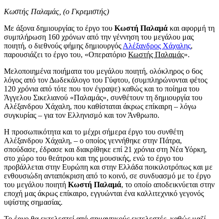
Κωστής Παλαμάς, (ο Γκρεμιστής)
Με άξονα δημιουργίας το έργο του
Κωστή Παλαμά
και αφορμή τη
συμπλήρωση 160 χρόνων από την γέννηση του μεγάλου μας
ποιητή, ο διεθνούς φήμης δημιουργός
Αλέξανδρος Χάχαλης
,
παρουσιάζει το έργο του, «Οπερατόριο
Κωστής Παλαμάς
».
Μελοποιημένα ποιήματα του μεγάλου ποιητή, ολόκληρος ο 6ος
λόγος από τον Δωδεκάλογο του Γύφτου, (συμπληρώνονται φέτος
120 χρόνια από τότε που τον έγραψε) καθώς και το ποίημα του
Άγγελου Σικελιανού «Παλαμάς», συνθέτουν τη δημιουργία του
Αλέξανδρου Χάχαλη, που καθίσταται άκρως επίκαιρη – λόγω
συγκυρίας – για τον Ελληνισμό και τον Άνθρωπο.
Η προσωπικότητα και το μέχρι σήμερα έργο του συνθέτη
Αλέξανδρου Χάχαλη, – ο οποίος γεννήθηκε στην Πάτρα,
σπούδασε, έδρασε και διακρίθηκε επί 21 χρόνια στη Νέα Υόρκη,
στο χώρο του θεάτρου και της μουσικής, ενώ το έργο του
προβάλλεται στην Ευρώπη και στην Ελλάδα ποικιλοτρόπως και με
ενθουσιώδη ανταπόκριση από το κοινό, σε συνδυασμό με το έργο
του μεγάλου ποιητή
Κωστή Παλαμά
, το οποίο αποδεικνύεται στην
εποχή μας άκρως επίκαιρο, εγγυώνται ένα καλλιτεχνικό γεγονός
υψίστης σημασίας.
Το έργο θα εκτελεστεί από σημαντικούς εκτελεστές, καθώς μαζί