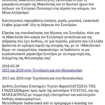
μακραίωνη ιστορία της Μακεδονίας και το θρυλικό ήρωα που
διέδωσε τον Ελληνικό Πολιτισμό στα πέρατα του κόσμου, τον
Μέγα Αλέξανδρο!
Καλλιτεχνικές παρεμβάσεις (ποίηση, χορός, μουσική, εικαστικά)
έλαβαν χώρα καθ’ όλη τη διάρκεια του Συνεδρίου.
Εξαιτίας της σπουδαιότητας του θέματος του Συνεδρίου, τόσο για
τη Μακεδονία όσο καιγια τον Ελληνισμό γενικότερα και της
απήχησης που έχει διεθνώς, σε μια περίοδο, μάλιστα που η Ελλάδα
βρίσκεται σε κρίσιμη καμπή της ιστορίας της, με το «Μακεδονικό
θέμα» σε εκκρεμότητα, παρακαλούμε να διαδώσετε το μη
κερδοσκοπικού χαρακτήρα Συνέδριο με τη συμμετοχή σας,
δεδομένης της Φιλοπατρίας σας!
2018-03-30
2015 και 2018 στην Τεχνόπολη και στη Θεσσαλονίκη
2015 και 2018 στην Τεχνόπολη και στη Θεσσαλονίκη:
Διεθνές Συνέδριο Επιστημών Τεχνών &quot;ΟΔΥΣΣΕΙΑ ΤΗΣ
ΓΝΩΣΕΩΣ&quot; προς τιμήν της φιλοσόφου ΥΠΑΤΙΑΣ, και της
ΜΑΚΕΔΟΝΙΑΣ με συμμετοχή επιστημόνων και καλλιτεχνών
διεθνώς αναγνωρισμένων.
Μετεδόθησαν διαδικτυακά από το πρόγραμμα e-learning του