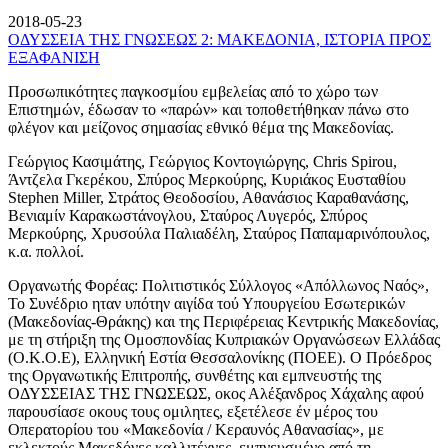
2018-05-23
ΟΔΥΣΣΕΙΑ ΤΗΣ ΓΝΩΣΕΩΣ 2: ΜΑΚΕΔΟΝΙΑ, ΙΣΤΟΡΙΑ ΠΡΟΣ
ΕΞΑΦΑΝΙΣΗ
Προσωπικότητες παγκοσμίου εμβελείας από το χώρο των
Επιστημών, έδωσαν το «παρών» και τοποθετήθηκαν πάνω στο
φλέγον και μείζονος σημασίας εθνικό θέμα της Μακεδονίας.
Γεώργιος Κασιμάτης, Γεώργιος Κοντογιώργης, Chris Spirou,
Άντζελα Γκερέκου, Σπύρος Μερκούρης, Κυριάκος Ευσταθίου
Stephen Miller, Στράτος Θεοδοσίου, Αθανάσιος Καραθανάσης,
Βενιαμίν Καρακωστάνογλου, Σταύρος Λυγερός, Σπύρος
Μερκούρης, Χρυσούλα Παλιαδέλη, Σταύρος Παπαμαρινόπουλος,
κ.α. πολλοί.
Οργανωτής Φορέας: Πολιτιστικός Σύλλογος «Απόλλωνος Ναός»,
Το Συνέδριο ηταν υπότην αιγίδα τού Υπουργείου Εσωτερικών
(Μακεδονίας-Θράκης) και της Περιφέρειας Κεντρικής Μακεδονίας,
με τη στήριξη της Ομοσπονδίας Κυπριακών Οργανώσεων Ελλάδας
(Ο.Κ.Ο.Ε), Ελληνική Εστία Θεσσαλονίκης (ΠΟΕΕ). Ο Πρόεδρος
της Οργανωτικής Επιτροπής, συνθέτης και εμπνευστής της
ΟΔΥΣΣΕΙΑΣ ΤΗΣ ΓΝΩΣΕΩΣ, οκος Αλέξανδρος Χάχαλης αφού
παρουσίασε οκους τους ομιλητες, εξετέλεσε έν μέρος του
Οπερατορίου του «Μακεδονία / Κεραυνός Αθανασίας», με
εκλεκτούς Μακεδόνες καλλιτέχνες, εμπνευσμένο από τη